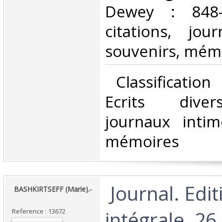
Dewey : 848-E
citations, jou
souvenirs, mémo
‎ Classificatio
Ecrits divers
journaux intim
mémoires‎
‎ Journal. Edi
‎ BASHKIRTSEFF (Marie).-
intégrale. 2
Reference : 13672