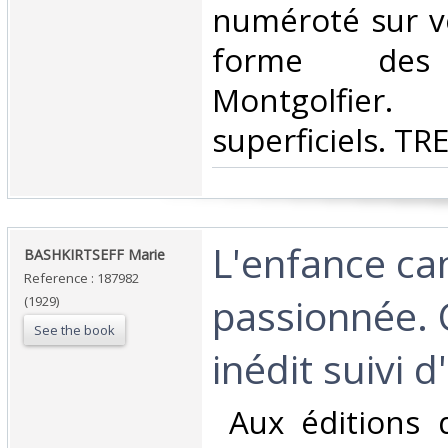
numéroté sur vél
forme des 
Montgolfie
superficiels. T
‎L'enfance ca
‎BASHKIRTSEFF Marie ‎
Reference : 187982
passionnée. 
(1929)
See the book
inédit suivi d
‎ Aux éditions