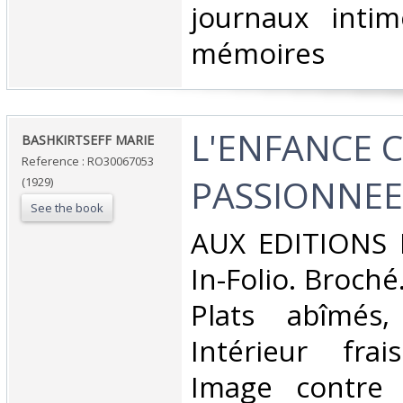
journaux intim
mémoires‎
‎L'ENFANCE 
‎BASHKIRTSEFF MARIE‎
Reference : RO30067053
PASSIONNEE‎
(1929)
See the book
‎AUX EDITIONS 
In-Folio. Broché
Plats abîmés
Intérieur fra
Image contre 