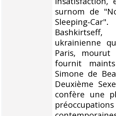
insatisfaction,
surnom de "N
Sleeping-C
Bashkirts
ukrainienne qu
Paris, mourut
fournit maint
Simone de Beau
Deuxième Sexe”
confère une p
préoccupa
contemporaine