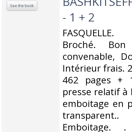
BASHKITSEFF
See the book
- 1 + 2‎
‎FASQUELLE. 
Broché. Bon 
convenable, Dos
Intérieur frais.
462 pages + 
presse relatif à 
emboitage en p
transparen
Emboitage. . C