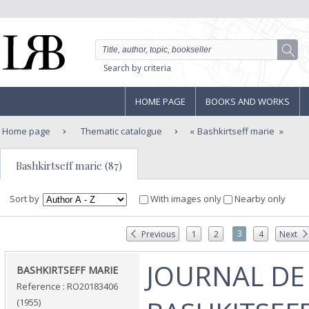
Search by criteria
HOME PAGE
BOOKS AND WORKS
Home page
Thematic catalogue
Bashkirtseff marie
Bashkirtseff marie (87)
Sort by
With images only
Nearby only
3
Previous
1
2
4
Next
‎JOURNAL DE
‎BASHKIRTSEFF MARIE‎
Reference : RO20183406
(1955)