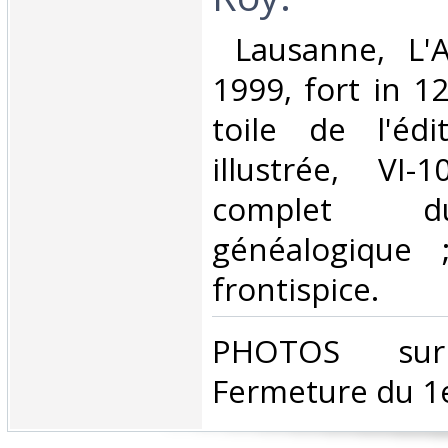
‎ Lausanne, L
1999, fort in 12
toile de l'édi
illustrée, VI
complet d
généalogique 
frontispice. ‎
‎PHOTOS su
Fermeture du 1e