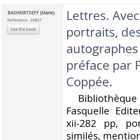
‎Lettres. Ave
‎BASHKIRTSEFF (Marie).‎
Reference : 26837
portraits, de
See the book
autographes
préface par 
Coppée.‎
‎ Bibliothèque
Fasquelle Editeu
xii-282 pp, por
similés, mention