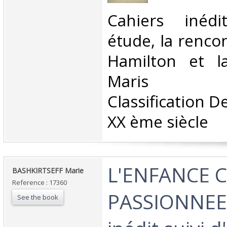
‎Cahiers inéd
étude, la renco
Hamilton et l
Maris Bas
Classification D
XX ème siècle‎
‎L'ENFANCE 
‎BASHKIRTSEFF Marie‎
Reference : 17360
PASSIONNEE.
See the book