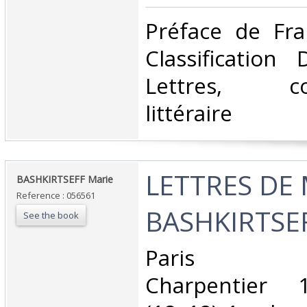
‎Préface de Fr
Classification
Lettres, cor
littéraire‎
‎LETTRES DE
‎BASHKIRTSEFF Marie ‎
Reference : 056561
BASHKIRTSEF
See the book
‎Paris Bib
Charpentier