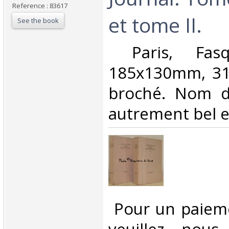
Reference : 83617
et tome II.‎
See the book
‎ Paris, Fasq
185x130mm, 31
broché. Nom d
autrement bel e
‎ Pour un paiem