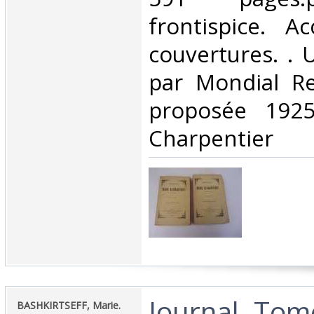
frontispice. A
couvertures. . 
par Mondial Re
proposée 1925
Charpentier‎
‎Journal. To
‎BASHKIRTSEFF, Marie.‎