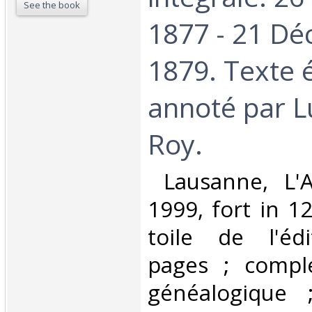
See the book
1877 - 21 D
1879. Texte é
annoté par L
Roy. ‎
‎ Lausanne, L
1999, fort in 12
toile de l'édi
pages ; compl
généalogique 