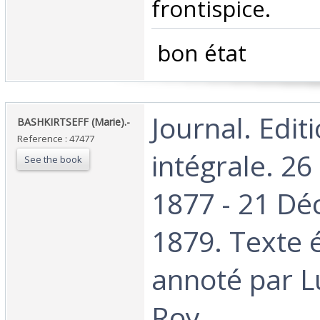
frontispice. ‎
‎ bon état ‎
‎Journal. Edit
‎BASHKIRTSEFF (Marie).-‎
Reference : 47477
intégrale. 2
See the book
1877 - 21 D
1879. Texte é
annoté par L
Roy.‎