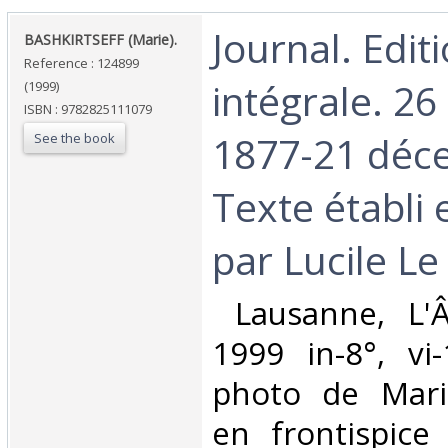
‎Journal. Edit
‎BASHKIRTSEFF (Marie).‎
Reference : 124899
intégrale. 2
(1999)
ISBN : 9782825111079
1877-21 déc
See the book
Texte établi 
par Lucile Le 
‎ Lausanne, L
1999 in-8°, vi
photo de Marie
en frontispice