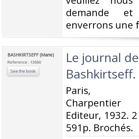
veuillez nous
demande et
enverrons une f
‎Le journal d
‎BASHKIRTSEFF (Marie)‎
Reference : 13660
Bashkirtseff.‎
See the book
‎Paris, Bib
Charpentier 
Editeur, 1932. 2 
591p. Brochés.‎