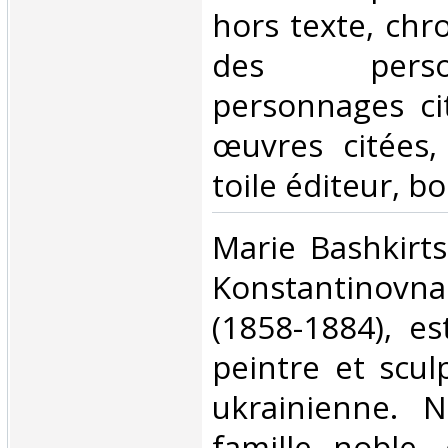
hors texte, chr
des pers
personnages ci
œuvres citées, 
toile éditeur, bo
‎Marie Bashkirt
Konstantinovna
(1858-1884), es
peintre et scul
ukrainienne. 
famille noble, 