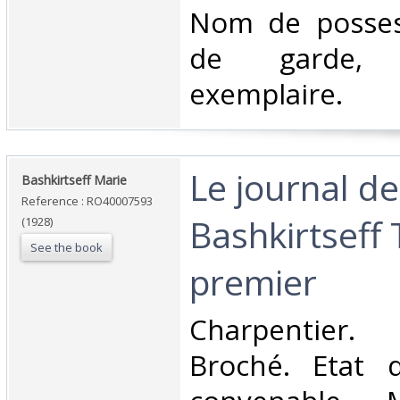
‎Nom de posse
de garde,
exemplaire.‎
‎Le journal d
‎Bashkirtseff Marie‎
Reference : RO40007593
Bashkirtseff
(1928)
See the book
premier‎
‎Charpentier.
Broché. Etat d