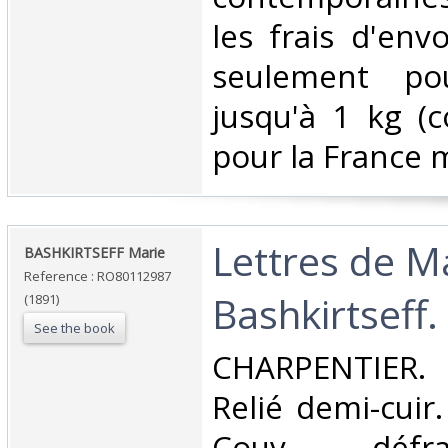
les frais d'env
seulement pou
jusqu'à 1 kg (co
pour la France m
‎Lettres de M
‎BASHKIRTSEFF Marie‎
Reference : RO80112987
Bashkirtseff.‎
(1891)
See the book
‎CHARPENTIER.
Relié demi-cuir.
Couv. défra