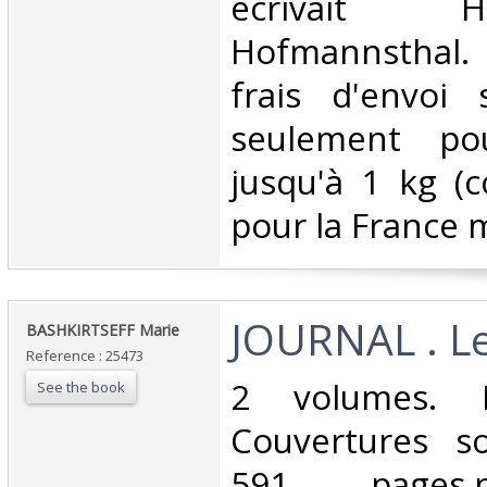
écrivait
Hofmannsthal. 
frais d'envoi
seulement pou
jusqu'à 1 kg (co
pour la France m
‎JOURNAL . Le
‎BASHKIRTSEFF Marie‎
Reference : 25473
‎2 volumes. P
See the book
Couvertures s
591 pages.p