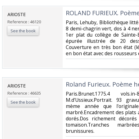
‎ROLAND FURIEUX. Poème.
‎ARIOSTE‎
Reference : 46120
‎Paris, Lehuby, Bibliothèque litté
8 demi-chagrin vert, dos à 4 ne
See the book
1er plat du collège de Sainte-
épurée illustrée de 20 dess
Couverture en très bon état (l
en bon état avec des rousseurs é
‎Roland Furieux. Poème hé
‎ARIOSTE‎
Reference : 46635
‎Paris.Brunet.1775.4 vols.
M.d'Ussieux.Portrait. 93 gra
See the book
mème année que l'originale
marbré.Encadrement des plats av
dorés.Dos richement décorés
tomaison.Tranches marbrée
brunissures.‎