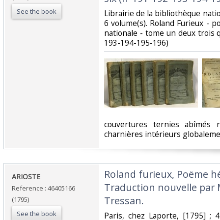
See the book
‎Librairie de la bibliothèque nat
6 volume(s). Roland Furieux - 
nationale - tome un deux trois 
193-194-195-196)‎
‎couvertures ternies abîmés
charnières intérieurs globalemen
‎Roland furieux, Poëme h
‎ARIOSTE‎
Traduction nouvelle par 
Reference : 46405166
Tressan.‎
(1795)
See the book
‎Paris, chez Laporte, [1795] ;