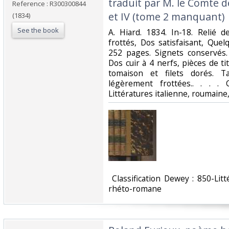
traduit par M. le Comte d
Reference : R300300844
et IV (tome 2 manquant)‎
(1834)
See the book
‎A. Hiard. 1834. In-18. Relié d
frottés, Dos satisfaisant, Que
252 pages. Signets conservés. 
Dos cuir à 4 nerfs, pièces de tit
tomaison et filets dorés. T
légèrement frottées.. . . . 
Littératures italienne, roumaine
‎ Classification Dewey : 850-Lit
rhéto-romane‎