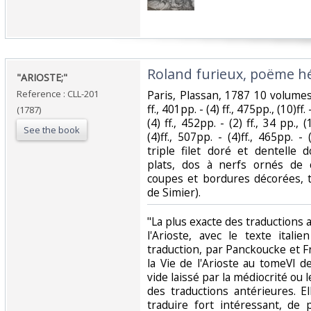
‎Roland furieux, poëme hér
‎"ARIOSTE;"‎
Reference : CLL-201
‎Paris, Plassan, 1787 10 volumes 
ff., 401pp. - (4) ff., 475pp., (10)ff. 
(1787)
(4) ff., 452pp. - (2) ff., 34 pp., (
See the book
(4)ff., 507pp. - (4)ff., 465pp. -
triple filet doré et dentelle
plats, dos à nerfs ornés de 
coupes et bordures décorées, t
de Simier).‎
‎"La plus exacte des traduction
l'Arioste, avec le texte itali
traduction, par Panckoucke et 
la Vie de l'Arioste au tomeVI de
vide laissé par la médiocrité ou 
des traductions antérieures. E
traduire fort intéressant, de 