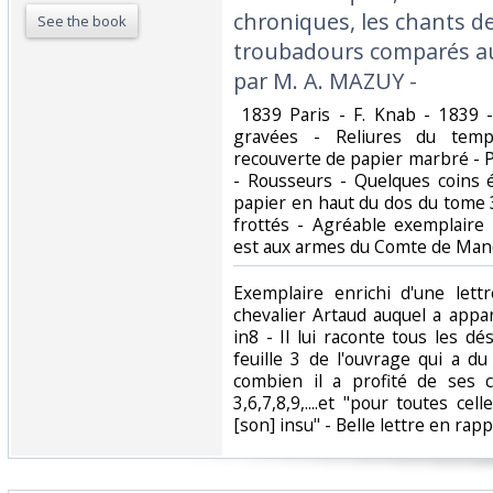
chroniques, les chants d
See the book
troubadours comparés au
par M. A. MAZUY -‎
‎ 1839 Paris - F. Knab - 1839 
gravées - Reliures du temp
recouverte de papier marbré - P
- Rousseurs - Quelques coins
papier en haut du dos du tome 
frottés - Agréable exemplair
est aux armes du Comte de Mandr
‎Exemplaire enrichi d'une le
chevalier Artaud auquel a appa
in8 - Il lui raconte tous les d
feuille 3 de l'ouvrage qui a d
combien il a profité de ses c
3,6,7,8,9,....et "pour toutes cel
[son] insu" - Belle lettre en rappo