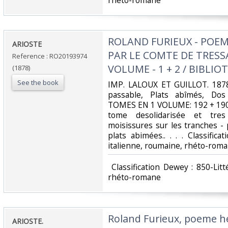
rhéto-romane‎
‎ROLAND FURIEUX - POE
‎ARIOSTE‎
PAR LE COMTE DE TRESSA
Reference : RO20193974
VOLUME - 1 + 2 / BIBLI
(1878)
See the book
‎IMP. LALOUX ET GUILLOT. 1878.
passable, Plats abîmés, Dos 
TOMES EN 1 VOLUME: 192 + 190 
tome desolidarisée et tre
moisissures sur les tranches - 
plats abimées.. . . . Classific
italienne, roumaine, rhéto-roma
‎ Classification Dewey : 850-Lit
rhéto-romane‎
‎Roland Furieux, poeme hé
‎ARIOSTE.‎