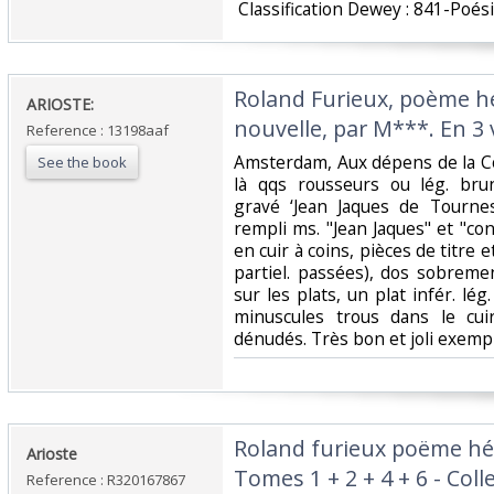
‎ Classification Dewey : 841-Poési
‎Roland Furieux, poème h
‎ARIOSTE:‎
nouvelle, par M***. En 3 
Reference : 13198aaf
‎Amsterdam, Aux dépens de la C
See the book
là qqs rousseurs ou lég. brun
gravé ‘Jean Jaques de Tourne
rempli ms. "Jean Jaques" et "con
en cuir à coins, pièces de titre 
partiel. passées), dos sobreme
sur les plats, un plat infér. lég.
minuscules trous dans le cui
dénudés. Très bon et joli exempla
‎Roland furieux poëme hé
‎Arioste‎
Tomes 1 + 2 + 4 + 6 - Col
Reference : R320167867