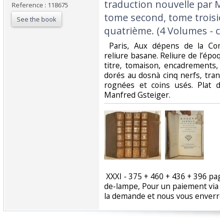
traduction nouvelle par
Reference : 118675
tome second, tome trois
See the book
quatrième. (4 Volumes - c
‎ Paris, Aux dépens de la C
reliure basane. Reliure de l’ép
titre, tomaison, encadrements
dorés au dosnà cinq nerfs, tra
rognées et coins usés. Plat d
Manfred Gsteiger. ‎
‎ XXXI - 375 + 460 + 436 + 396 pa
de-lampe, Pour un paiement via 
la demande et nous vous enverro