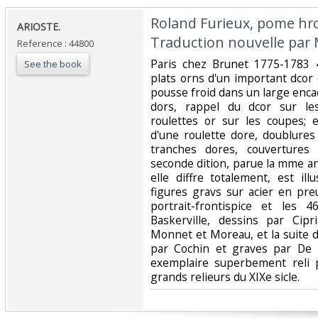
‎Roland Furieux, pome hro
‎ARIOSTE.‎
Traduction nouvelle par M
Reference : 44800
‎Paris chez Brunet 1775-1783 
See the book
plats orns d'un important dco
pousse froid dans un large enca
dors, rappel du dcor sur le
roulettes or sur les coupes; 
d'une roulette dore, doublure
tranches dores, couvertures 
seconde dition, parue la mme an
elle diffre totalement, est il
figures gravs sur acier en preu
portrait-frontispice et les 
Baskerville, dessins par Cipr
Monnet et Moreau, et la suite 
par Cochin et graves par De 
exemplaire superbement reli 
grands relieurs du XIXe sicle.‎