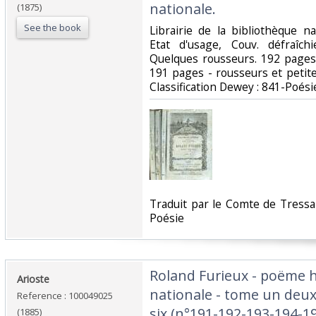
nationale.‎
(1875)
See the book
‎Librairie de la bibliothèque n
Etat d'usage, Couv. défraîch
Quelques rousseurs. 192 page
191 pages - rousseurs et petite d
Classification Dewey : 841-Poésie
‎Traduit par le Comte de Tressa
Poésie‎
‎Roland Furieux - poëme 
‎Arioste‎
nationale - tome un deux 
Reference : 100049025
six (n°191-192-193-194-19
(1885)