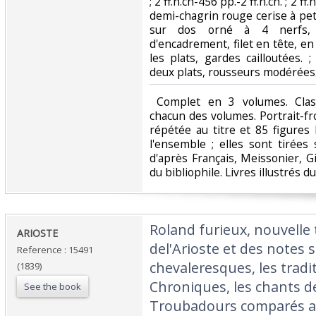
; 2 ff.n.ch-456 pp.-2 ff.n.ch. ; 2 f
demi-chagrin rouge cerise à peti
sur dos orné à 4 nerfs, c
d'encadrement, filet en tête, en 
les plats, gardes cailloutées. 
deux plats, rousseurs modérées. 
‎ Complet en 3 volumes. Cla
chacun des volumes. Portrait-fr
répétée au titre et 85 figure
l'ensemble ; elles sont tirée
d'après Français, Meissonier, Gi
du bibliophile. Livres illustrés du 
‎Roland furieux, nouvelle 
‎ARIOSTE‎
del'Arioste et des notes 
Reference : 15491
chevaleresques, les tradit
(1839)
Chroniques, les chants d
See the book
Troubadours comparés au