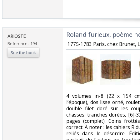
‎Roland furieux, poème hé
‎ARIOSTE ‎
Reference : 194
‎ 1775-1783 Paris, chez Brunet, L
See the book
‎4 volumes in-8 (22 x 154 cm
l’époque), dos lisse orné, roule
double filet doré sur les cou
chasses, tranches dorées, [6]-321
pages (complet). Coins frottés
correct. À noter : les cahiers R d
reliés dans le désordre. Édit
portrait de l'auteur en fronti