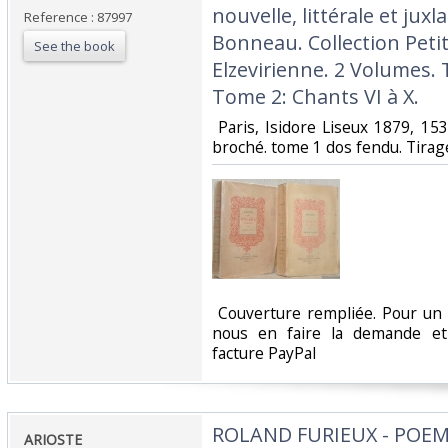
nouvelle, littérale et juxl
Reference : 87997
Bonneau. Collection Peti
See the book
Elzevirienne. 2 Volumes. 
Tome 2: Chants VI à X.‎
‎ Paris, Isidore Liseux 1879, 
broché. tome 1 dos fendu. Tirage
‎ Couverture rempliée. Pour un 
nous en faire la demande e
facture PayPal‎
‎ROLAND FURIEUX - POEM
‎ARIOSTE‎