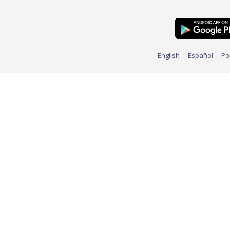
English
Español
Po