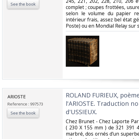
245, 221, 202, 228, 210, 206 
See the book
complet ; coupes frottées, usu
selon le volume du papier rel
intérieur frais, assez bel état gé
Poste) ou en Mondial Relay sur 
‎ROLAND FURIEUX, poème
‎ARIOSTE‎
l'ARIOSTE. Traduction no
Reference : 997573
d'USSIEUX.‎
See the book
‎Chez Brunet - Chez Laporte Par
( 230 X 155 mm ) de 321 391 4
marbré, dos ornés d'un superbe 