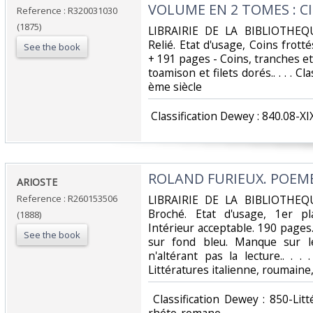
VOLUME EN 2 TOMES : CI
Reference : R320031030
(1875)
‎LIBRAIRIE DE LA BIBLIOTHEQ
Relié. Etat d'usage, Coins frott
See the book
+ 191 pages - Coins, tranches et c
toamison et filets dorés.. . . . C
ème siècle‎
‎ Classification Dewey : 840.08-XI
‎ROLAND FURIEUX. POEME
‎ARIOSTE‎
Reference : R260153506
‎LIBRAIRIE DE LA BIBLIOTHEQ
Broché. Etat d'usage, 1er pl
(1888)
Intérieur acceptable. 190 pages.
See the book
sur fond bleu. Manque sur l
n'altérant pas la lecture.. . .
Littératures italienne, roumaine
‎ Classification Dewey : 850-Lit