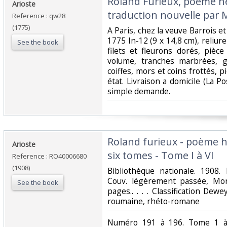
‎Roland Furieux, poème hé
‎Arioste‎
traduction nouvelle par M.
Reference : qw28
(1775)
‎A Paris, chez la veuve Barrois et
1775 In-12 (9 x 14,8 cm), reliure
See the book
filets et fleurons dorés, pièc
volume, tranches marbrées, g
coiffes, mors et coins frottés, 
état. Livraison a domicile (La 
simple demande.‎
‎Roland furieux - poème 
‎Arioste‎
six tomes - Tome I à VI‎
Reference : RO40006680
(1908)
‎Bibliothèque nationale. 1908.
Couv. légèrement passée, Mor
See the book
pages.. . . . Classification Dewe
roumaine, rhéto-romane‎
‎Numéro 191 à 196. Tome 1 à 