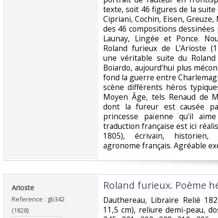
texte, soit 46 figures de la suite
Cipriani, Cochin, Eisen, Greuze,
des 46 compositions dessinées 
Launay, Lingée et Ponce. Nou
Roland furieux de L'Arioste 
une véritable suite du Rolan
Boiardo, aujourd'hui plus méco
fond la guerre entre Charlemagn
scène différents héros typiqu
Moyen Âge, tels Renaud de M
dont la fureur est causée pa
princesse païenne qu'il aime
traduction française est ici réal
1805), écrivain, historien, 
agronome français. Agréable exe
‎Roland furieux. Poème hé
‎Arioste‎
Reference : gb342
‎Dauthereau, Libraire Relié 18
11,5 cm), reliure demi-peau, do
(1828)