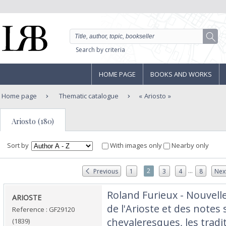
Search by criteria
HOME PAGE
BOOKS AND WORKS
Home page
Thematic catalogue
Ariosto
Ariosto (180)
Sort by
With images only
Nearby only
...
2
Previous
1
3
4
8
Nex
‎Roland Furieux - Nouvelle
‎ARIOSTE‎
de l'Arioste et des notes
Reference : GF29120
chevaleresques, les tradit
(1839)