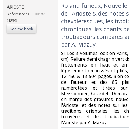
‎Roland furieux, Nouvelle 
‎ARIOSTE‎
de l'Arioste & des notes 
Reference : CCC001b2
chevaleresques, les tradit
(1839)
chroniques, les chants d
See the book
troubadours comparés au
par A. Mazuy. ‎
‎SJ. Les 3 volumes, edition Paris
cm). Reliure demi chagrin vert 
frottements en haut et en 
légèrement émoussés et pliés,
T2 456 & T3 504 pages. Bien co
de l'auteur et des 85 plan
numérotées et tirées sur 
Meissonnier, Girardet, Demora
en marge des gravures. nouvell
l'Arioste, et des notes sur le
traditions orientales, les 
trouvères et des troubado
l'Arioste par A. Mazuy. ‎