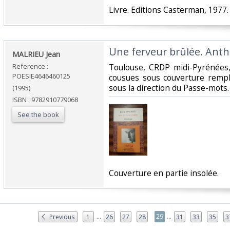
‎Livre. Editions Casterman, 1977.‎
‎Une ferveur brûlée. Anth
‎MALRIEU Jean‎
Reference :
‎Toulouse, CRDP midi-Pyrénées
POESIE4646460125
cousues sous couverture rempl
sous la direction du Passe-mots.‎
(1995)
ISBN : 9782910779068
See the book
‎Couverture en partie insolée.‎
...
...
29
Previous
1
26
27
28
31
33
35
3