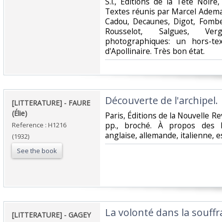
‎S.l., Éditions de la Tête Noire
Textes réunis par Marcel Adema
Cadou, Decaunes, Digot, Fombe
Rousselot, Salgues, Ve
photographiques: un hors-te
d'Apollinaire. Très bon état.‎
‎Découverte de l'archipel. ‎
‎[LITTERATURE] - FAURE
(Élie)‎
‎Paris, Éditions de la Nouvelle Re
pp., broché. À propos des lit
Reference : H1216
anglaise, allemande, italienne, e
(1932)
See the book
‎La volonté dans la souffra
‎[LITTERATURE] - GAGEY