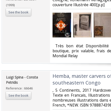
couverture Illustrée 400[p.p] ‎
(1999)
See the book
‎ Très bon état Disponibilit
boutique, prix valable, frais 
Mondial Relay‎
‎Hemba, master carvers o
‎Luigi Spina - Consta
southeastern Congo ‎
Petridis‎
Reference : 66646
‎, 5 Continents, 2017 Hardcove
Texte en Francais, Illustration
See the book
nombreuses illustrations dans 
French, *NEW. ISBN 9788874398