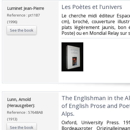
‎Les Poètes et l'univers‎
‎Luminet Jean-Pierre‎
Reference : pt1187
‎Le cherche midi éditeur Espa
cm), broché, couverture illust
(1996)
plats légèrement jaunis, bon é
See the book
Poste) ou en Mondial Relay sur 
‎The Englishman in the Al
‎Lunn, Arnold
of English Prose and Poet
(Herausgeber):‎
Reference : 57648AB
Alps.‎
(1913)
‎Oxford, University Press. 19
See the book
Bordeauxroter Originalleinw