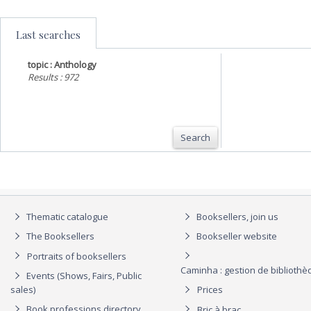
Last searches
topic : Anthology
Results : 972
Search
Thematic catalogue
Booksellers, join us
The Booksellers
Bookseller website
Portraits of booksellers
Caminha : gestion de biblioth
Events (Shows, Fairs, Public
sales)
Prices
Book professions directory
Bric à brac