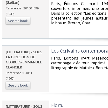
(Gaëtan)‎
‎Paris, Éditions Gallimard, 1
couverture imprimée, une pre
Reference : 201604099
Dans la collection "Les éditions
(1949)
présentant les jeunes auteu
See the book
Michaux, Breton, Char….‎
‎Les écrivains contemporai
‎[LITTERATURE] - SOUS
LA DIRECTION DE
‎Paris, Éditions d'Art Mazeno
GEORGES-EMMANUEL
cartonnage d'éditeur imprimé, 
CLANCIER‎
lithographie de Mathieu. Bon état
Reference : B3051
(1965)
See the book
‎Flora. ‎
‎[LITTERATURE] - SOUS