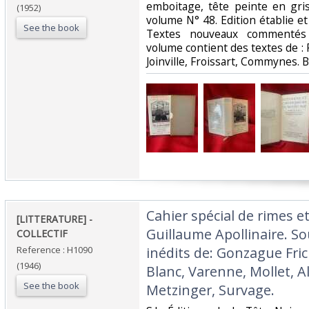
emboitage, tête peinte en gris
(1952)
volume N° 48. Edition établie e
See the book
Textes nouveaux commenté
volume contient des textes de : R
Joinville, Froissart, Commynes. Bo
‎Cahier spécial de rimes e
‎[LITTERATURE] -
Guillaume Apollinaire. S
COLLECTIF‎
Reference : H1090
inédits de: Gonzague Frick
(1946)
Blanc, Varenne, Mollet, Al
See the book
Metzinger, Survage. ‎