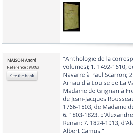
‎"Anthologie de la corres
‎MAISON André‎
volumes); 1. 1492-1610, 
Reference : 96083
Navarre à Paul Scarron; 2
See the book
Arnauld à Louise de La Va
Madame de Grignan à Frédé
de Jean-Jacques Rousseau 
1766-1803, de Madame de
6. 1803-1823, d'Alexandr
Renan; 7. 1824-1913, d'A
Albert Camus."‎