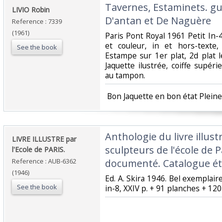
‎Tavernes, Estaminets. g
‎LIVIO Robin‎
D'antan et De Naguère‎
Reference : 7339
(1961)
‎Paris Pont Royal 1961 Petit In-4
et couleur, in et hors-texte,
See the book
Estampe sur 1er plat, 2d plat 
Jaquette ilustrée, coiffe supérie
au tampon.‎
‎ Bon Jaquette en bon état Pleine
‎Anthologie du livre illust
‎LIVRE ILLUSTRE par
sculpteurs de l'école de 
l'Ecole de PARIS.‎
Reference : AUB-6362
documenté. Catalogue étab
(1946)
‎Ed. A. Skira 1946. Bel exemplair
See the book
in-8, XXIV p. + 91 planches + 120 