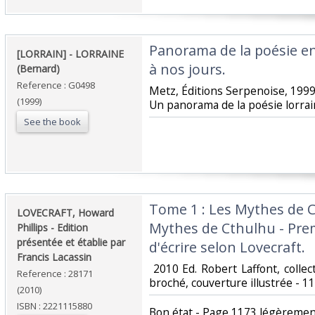
‎Panorama de la poésie en
‎[LORRAIN] - LORRAINE
à nos jours. ‎
(Bernard)‎
Reference : G0498
‎Metz, Éditions Serpenoise, 1999 
(1999)
Un panorama de la poésie lorrain
See the book
‎Tome 1 : Les Mythes de 
‎LOVECRAFT, Howard
Mythes de Cthulhu - Prem
Phillips - Edition
présentée et établie par
d'écrire selon Lovecraft.‎
Francis Lacassin ‎
‎ 2010 Ed. Robert Laffont, collec
Reference : 28171
broché, couverture illustrée - 11
(2010)
ISBN : 2221115880
‎Bon état - Page 1173 légèrement