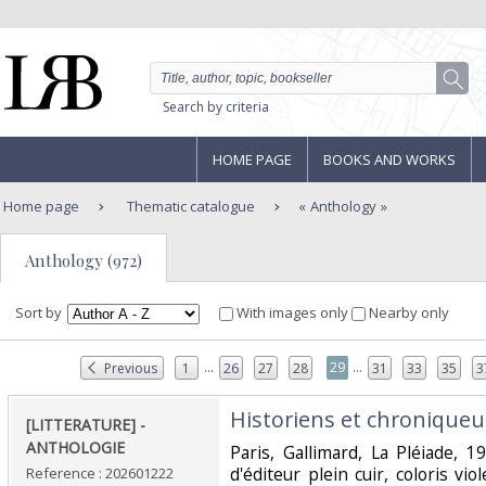
Search by criteria
HOME PAGE
BOOKS AND WORKS
Home page
Thematic catalogue
Anthology
Anthology (972)
Sort by
With images only
Nearby only
...
...
29
Previous
1
26
27
28
31
33
35
3
‎Historiens et chroniqueu
‎[LITTERATURE] -
ANTHOLOGIE‎
‎Paris, Gallimard, La Pléiade, 1
d'éditeur plein cuir, coloris vio
Reference : 202601222