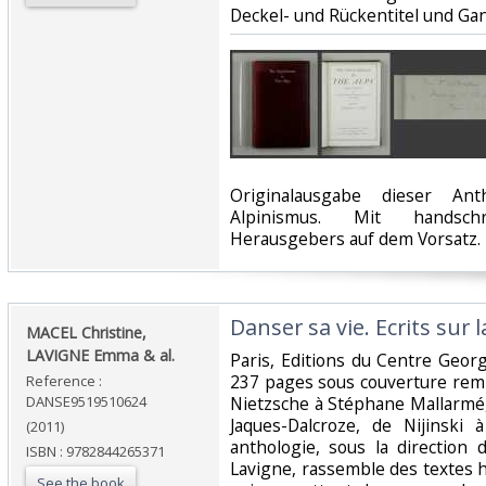
Deckel- und Rückentitel und Gan
‎Originalausgabe dieser A
Alpinismus. Mit handsch
Herausgebers auf dem Vorsatz. E
‎Danser sa vie. Ecrits sur 
‎MACEL Christine,
LAVIGNE Emma & al.‎
‎Paris, Editions du Centre Geo
237 pages sous couverture remp
Reference :
DANSE9519510624
Nietzsche à Stéphane Mallarmé,
Jaques-Dalcroze, de Nijinski
(2011)
anthologie, sous la direction
ISBN : 9782844265371
Lavigne, rassemble des textes 
See the book