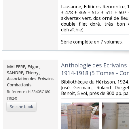
‎Lausanne, Editions Rencontre, 
+ 478 + 465 + 512 + 511 + 507 +
skivertex vert, dos orné de fle
double filet doré, très bon 
défraîchie).‎
‎Série complète en 7 volumes. ‎
‎Anthologie des Ecrivains
‎MALFERE, Edgar ;
1914-1918 (5 Tomes - Comp
SANDRE, Thierry ;
Association des Ecrivains
‎Bibliothèque du Hérisson, 192
Combattants‎
José Germain, Roland Dorgel
Reference : HIS3405C180
Benoît, 5 vol, près de 800 pp. par
(1924)
See the book