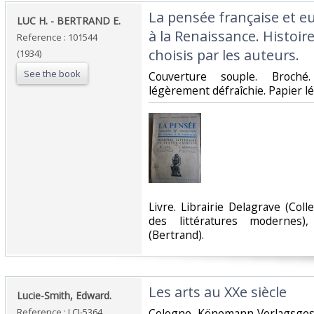
‎La pensée française et 
‎LUC H. - BERTRAND E. ‎
à la Renaissance. Histoire 
Reference : 101544
choisis par les auteurs.‎
(1934)
See the book
‎Couverture souple. Broch
légèrement défraîchie. Papier l
‎Livre. Librairie Delagrave (Coll
des littératures modernes)
(Bertrand).‎
‎Les arts au XXe siècle‎
‎Lucie-Smith, Edward.‎
Reference : LCI-5364
‎Cologne, Könemann Verlagsgese