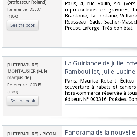
(professeur Roland)‎
‎Paris, 4, rue Rollin, s.d. (ve
reproductions de gravures, b
Reference : D3537
Brantome, La Fontaine, Voltair
(1950)
Rousseau, Sade, Sacher-Masoch
See the book
Proust, Laforge. Très bon état.‎
‎La Guirlande de Julie, of
‎[LITTERATURE] -
Rambouillet, Julie-Lucine
MONTAUSIER (M. le
marquis de)‎
‎Paris, Maurice Robert, Éditeur
Reference : G0315
couverture à rabats et cahiers
(1967)
hors-commerce réservée à tous
éditeur. N° 003316. Poésies. Bon 
See the book
‎Panorama de la nouvelle l
‎[LITTERATURE] - PICON