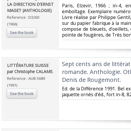
LA DIRECTION D’ERNST
‎Paris, Elzevir, 1966 ; in-4, e
MAGET (ANTHOLOGIE)‎
emboîtage. Exemplaire numérot
Livre réalise par Philippe Genti
Reference : D3260
sur du papier fabrique à la mai
(1966)
compose de bleuets, d’oeillets,
See the book
pointe de fougères, de Très bon 
‎Sept cents ans de littéra
‎LITTÉRATURE SUISSE
romande. Anthologie. Ot
par Christophe CALAME.‎
Reference : AUB-5689
Denis de Rougemont.‎
(1991)
‎Ed. de la Différence 1991. Bel e
See the book
jaquette ornés d'éd., fort in-8, 8