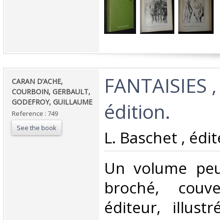
‎FANTAISIES 
‎CARAN D’ACHE,
COURBOIN, GERBAULT,
GODEFROY, GUILLAUME‎
édition.‎
Reference : 749
See the book
‎L. Baschet , édit
‎Un volume peu
broché, couve
éditeur, illust