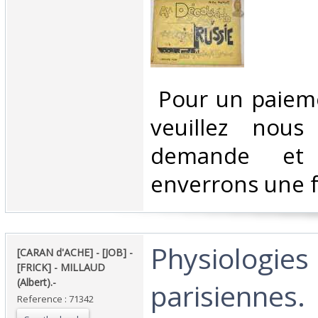
‎ Pour un paiem
veuillez nous
demande et
enverrons une f
‎Physiologies
‎[CARAN d'ACHE] - [JOB] -
[FRICK] - MILLAUD
(Albert).-‎
parisiennes.‎
Reference : 71342