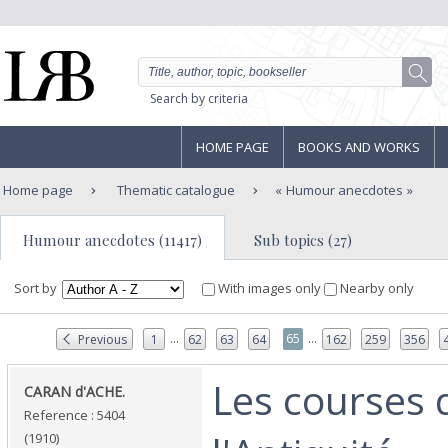
Search by criteria
HOME PAGE
BOOKS AND WORKS
Home page
Thematic catalogue
Humour anecdotes
Humour anecdotes (11417)
Sub topics (27)
Sort by
With images only
Nearby only
...
...
65
Previous
1
62
63
64
162
259
356
‎Les courses
‎CARAN d'ACHE.‎
Reference : 5404
(1910)