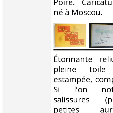
Poiré. Caricatu
né à Moscou. ‎
‎Étonnante rel
pleine toile
estampée, compl
Si l'on not
salissures (
petites au