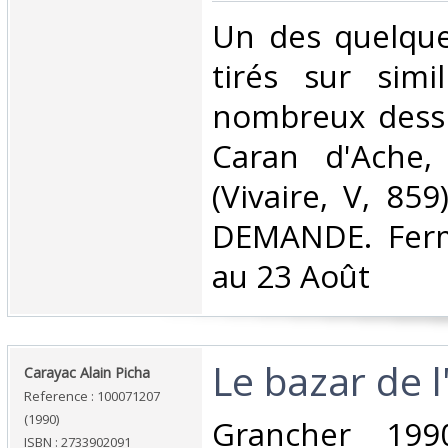
‎Un des quelqu
tirés sur simi
nombreux dessi
Caran d'Ache,
(Vivaire, V, 85
DEMANDE. Ferm
au 23 Août‎
‎Le bazar de 
‎Carayac Alain Picha‎
Reference : 100071207
(1990)
‎Grancher 199
ISBN : 2733902091