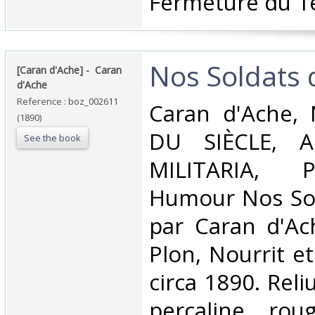
Fermeture du 1e
‎Nos Soldats d
‎[Caran d'Ache] - ‎ ‎Caran
d'Ache‎
Reference : boz_002611
‎Caran d'Ache
(1890)
DU SIÈCLE, Al
See the book
MILITARIA, 
Humour Nos Sol
par Caran d'Ach
Plon, Nourrit et 
circa 1890. Rel
percaline rou