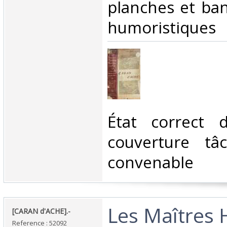
planches et ba
humoristiques‎
‎État correct
couverture tâc
convenable‎
‎Les Maîtres
‎[CARAN d'ACHE].-‎
Reference : 52092