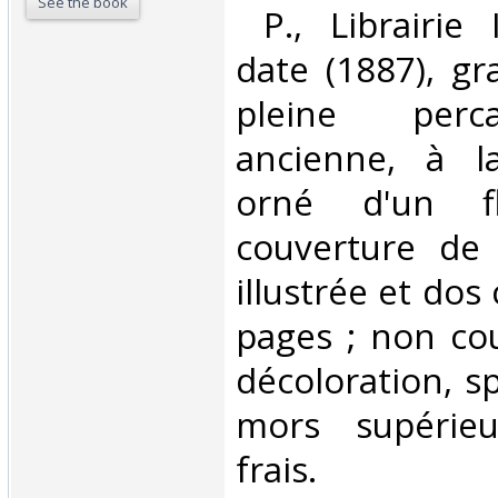
See the book
‎ P., Librairie 
date (1887), gr
pleine perc
ancienne, à l
orné d'un fl
couverture de 
illustrée et dos
pages ; non cou
décoloration, s
mors supérieu
frais. ‎