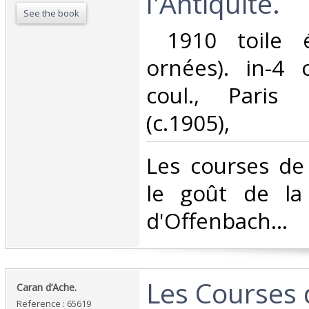
l'Antiquité.‎
See the book
‎ 1910 toile é
ornées). in-4 
coul., Paris 
(c.1905),‎
‎Les courses d
le goût de la
d'Offenbach… ‎
‎Les Courses
‎Caran d’Ache.‎
Reference : 65619