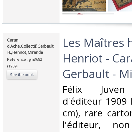
‎Les Maîtres 
‎Caran
d'Ache,Collectif,Gerbault
H.,Henriot,Mirande‎
Henriot - Car
Reference : gm3682
(1909)
Gerbault - Mi
See the book
‎Félix Juven
d'éditeur 1909 
cm), rare carto
l'éditeur, no