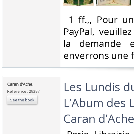
‎ 1 ff.,, Pour 
PayPal, veuille
la demande e
enverrons une f
‎Les Lundis d
‎Caran d’Ache.‎
Reference : 29397
L’Abum des L
See the book
Caran d’Ache.