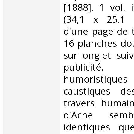
[1888], 1 vol. 
(34,1 x 25,1
d'une page de ti
16 planches do
sur onglet suiv
publicit
humoristi
caustiques d
travers humai
d'Ache semb
identiques qu