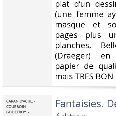
plat d’un dess
(une femme ay
masque et so
pages plus u
planches. Bel
(Draeger) en
papier de quali
mais TRES BON 
‎Fantaisies.
‎CARAN D’ACHE. -
COURBOIN. -
GODEFROY. -