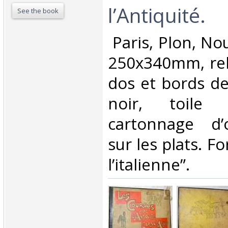
l’Antiquité.‎
See the book
‎ Paris, Plon, No
250x340mm, rel
dos et bords de
noir, toile 
cartonnage d’o
sur les plats. F
l’italienne”. ‎