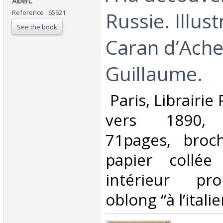
Albert.‎
Russie. Illus
Reference : 65621
See the book
Caran d’Ache
Guillaume.‎
‎ Paris, Librairi
vers 1890, 
71pages, broc
papier collée
intérieur pr
oblong “à l’italie