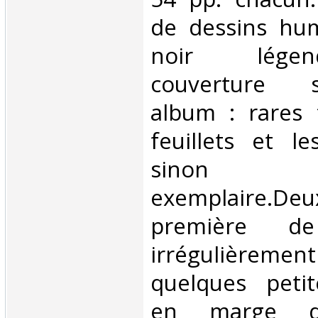
de dessins hum
noir lége
couverture so
album : rares 
feuillets et le
sino
exemplaire.Deu
première de
irrégulièrem
quelques petit
en marge de