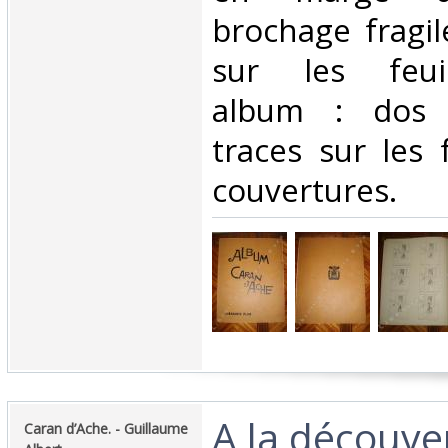
brochage fragil
sur les feuill
album : dos 
traces sur les f
couvertures.‎
‎A la découve
‎Caran d’Ache. - Guillaume