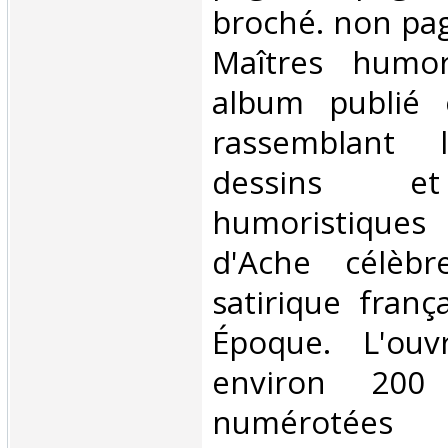
broché. non pag
Maîtres humor
album publié 
rassemblant l
dessins e
humoristiqu
d'Ache célèbr
satirique franç
Époque. L'ouv
environ 200
numérotée