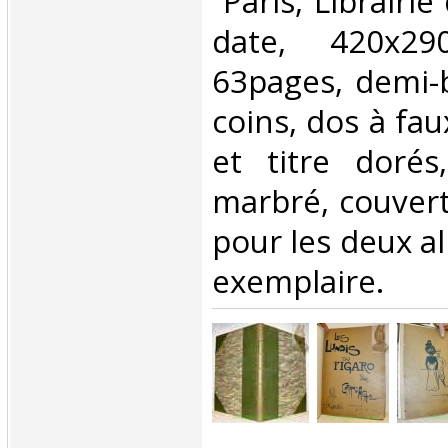
‎ Paris, Librairi
date, 420x2
63pages, demi-
coins, dos à fau
et titre dorés
marbré, couver
pour les deux a
exemplaire.‎