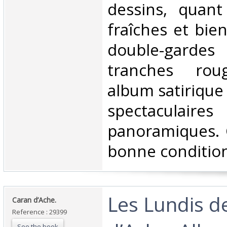
dessins, quant
fraîches et bie
double-gard
tranches rou
album satirique
spectaculai
panoramiques. 
bonne condition.
‎Les Lundis d
‎Caran d’Ache.‎
Reference : 29399
See the book