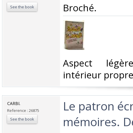
Broché.‎
See the book
‎Aspect légè
intérieur propre
‎Le patron écr
‎CARBI.‎
Reference : 26875
mémoires. D
See the book