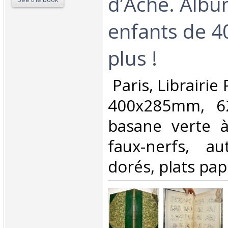
d’Ache. Albu
enfants de 4
plus !‎
‎ Paris, Librairi
400x285mm, 62
basane verte à
faux-nerfs, au
dorés, plats pap