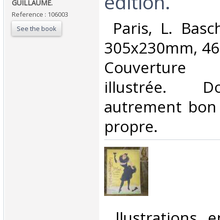
édition.‎
GUILLAUME.‎
Reference : 106003
‎ Paris, L. Bas
See the book
305x230mm, 46p
Couverture 
illustrée. D
autrement bon é
propre. ‎
‎ llustrations 