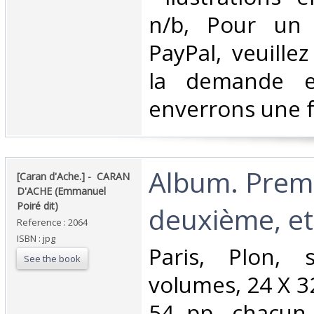
n/b, Pour un 
PayPal, veuille
la demande e
enverrons une f
‎Album. Prem
‎[Caran d'Ache.] - ‎ ‎CARAN
D'ACHE (Emmanuel
Poiré dit)‎
deuxième, et 
Reference : 2064
ISBN : jpg
‎Paris, Plon,
See the book
volumes, 24 X 3
54 pp. chacun.