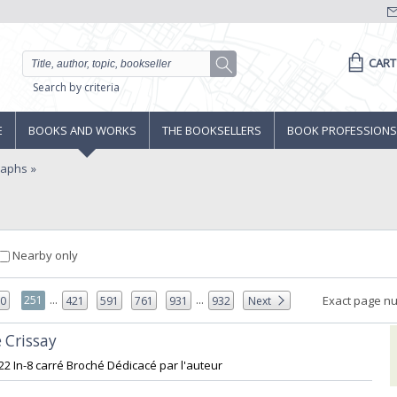
CART
Search by criteria
E
BOOKS AND WORKS
THE BOOKSELLERS
BOOK PROFESSIONS
raphs
Nearby only
...
...
251
Exact page n
50
421
591
761
931
932
Next
 Crissay‎
922 In-8 carré Broché Dédicacé par l'auteur‎