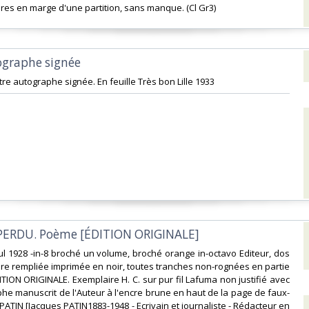
ures en marge d'une partition, sans manque. (Cl Gr3) ‎
ographe signée‎
tre autographe signée. En feuille Très bon Lille 1933 ‎
PERDU. Poème [ÉDITION ORIGINALE]‎
aul 1928 -in-8 broché un volume, broché orange in-octavo Editeur, dos
re rempliée imprimée en noir, toutes tranches non-rognées en partie
TION ORIGINALE. Exemplaire H. C. sur pur fil Lafuma non justifié avec
he manuscrit de l'Auteur à l'encre brune en haut de la page de faux-
 PATIN [Jacques PATIN1883-1948 - Ecrivain et journaliste - Rédacteur en