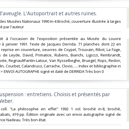
'aveugle. L'Autoportrait et autres ruines.‎
 des Musées Nationaux 1990 In-4 Broché, couverture illustrée à larges
 par l'auteur‎
ité à l'occasion de l'exposition présentée au Musée du Louvre
0 à janvier 1991. Texte de Jacques Derrida. 71 planches dont 22 en
e reprise en couverture, oeuvres de Coypel, Trouvain, Ribot, La Fage,
s de Leyde, David, Primatice, Rubens, Bianchi, Ligozzi, Rembrandt,
vée, RegnaultFantin-Latour, Van Rysselbeghe, Bruegel, Rops, Redon,
n, Courbet, Calandrucci, Carrache, Clovio, .... Index et bibliographie in
>>> ENVOI AUTOGRAPHE signé et daté de DERRIDA Très bon 0‎
suspension : entretiens. Choisis et présentés par
eber.‎
, coll. "La philosophie en effet" 1992 1 vol. broché in-8, broché,
abats, 419 pp. Édition originale avec un envoi autographe signé de
ice Nadeau. Très bon état.‎