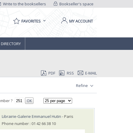
Write to the booksellers
Bookseller's space
FAVORITES
MY ACCOUNT
 DIRECTORY
PDF
RSS
E-MAIL
Refine
umber ?
OK
Librairie-Galerie Emmanuel Hutin
- Paris
Phone number : 01 42 66 38 10