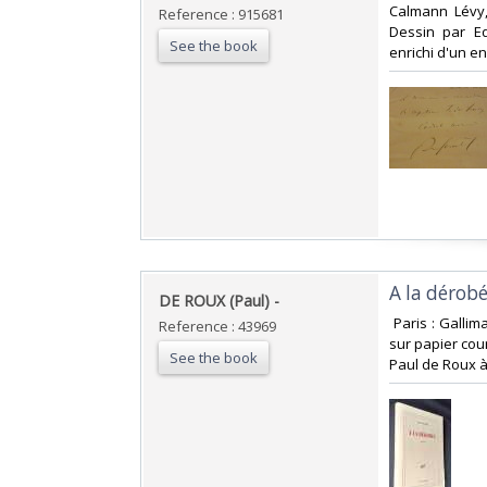
‎Calmann Lévy,
Reference : 915681
Dessin par Ed
See the book
enrichi d'un en
‎A la dérobé
‎DE ROUX (Paul) -‎
‎ Paris : Galli
Reference : 43969
sur papier cou
See the book
Paul de Roux à 