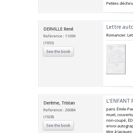
‎Petites déchir
‎Lettre aut
‎DERVILLE René‎
‎Romancier. Let
Reference : 11099
(1933)
See the book
‎L'ENFANT 
‎Derème, Tristan‎
‎paris Émile-P
Reference : 26084
muet, couvertu
(1928)
non-coupé, ÉDI
See the book
envoi autograp
titre à Jacques