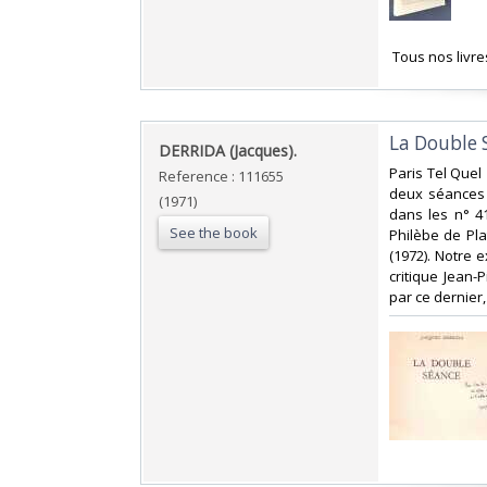
‎ Tous nos livr
‎La Double S
‎DERRIDA (Jacques).‎
‎Paris Tel Quel
Reference : 111655
deux séances 
(1971)
dans les n° 41
See the book
Philèbe de Pl
(1972). Notre 
critique Jean
par ce dernier,