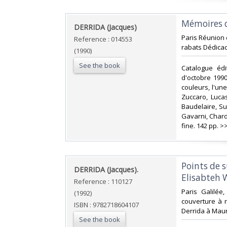
‎Mémoires d
‎DERRIDA (Jacques)‎
‎Paris Réunion
Reference : 014553
rabats Dédicacé
(1990)
See the book
‎Catalogue éd
d'octobre 199
couleurs, l'un
Zuccaro, Luca
Baudelaire, Su
Gavarni, Chardi
fine. 142 pp. 
‎Points de 
‎DERRIDA (Jacques).‎
Elisabteh W
Reference : 110127
‎Paris Galilée
(1992)
couverture à r
ISBN : 9782718604107
Derrida à Maur
See the book