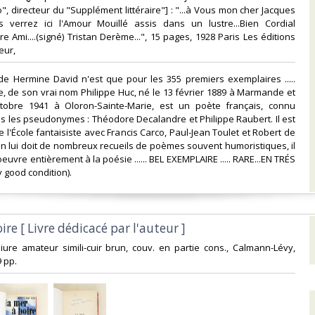
", directeur du "Supplément littéraire"] : "...à Vous mon cher Jacques
 verrez ici l'Amour Mouillé assis dans un lustre...Bien Cordial
 Ami....(signé) Tristan Derème...", 15 pages, 1928 Paris Les éditions
ur, ‎
e de Hermine David n'est que pour les 355 premiers exemplaires .....
, de son vrai nom Philippe Huc, né le 13 février 1889 à Marmande et
tobre 1941 à Oloron-Sainte-Marie, est un poète français, connu
 les pseudonymes : Théodore Decalandre et Philippe Raubert. Il est
 l'École fantaisiste avec Francis Carco, Paul-Jean Toulet et Robert de
On lui doit de nombreux recueils de poèmes souvent humoristiques, il
uvre entièrement à la poésie ...... BEL EXEMPLAIRE ..... RARE...EN TRÉS
good condition). ‎
ire [ Livre dédicacé par l'auteur ]‎
reliure amateur simili-cuir brun, couv. en partie cons., Calmann-Lévy,
 pp.‎