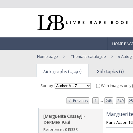
HOME PAG
Home page
Thematic catalogue
Autog
Autographs (23292)
Sub topics (1)
Sort by
With images only
...
Previous
1
248
249
2
‎Marguerite
‎[Marguerite Crissay] - ‎
‎DERMEE Paul‎
‎Paris Action 1
Reference : 015338