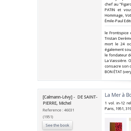
chef au "Figaro
PATIN et vous
Hommage, Votre
Émile-Paul Edite
‎le Frontispic
Tristan Derème
mort le 24 oc
également sous
le fondateur de
La Vaissière. 
consacre son oe
BON ÉTAT (very 
‎La Mer à Bo
‎[Calmann-Lévy] - ‎ ‎DE SAINT-
PIERRE, Michel‎
‎1 vol. in-12 
Paris, 1951, 319
Reference : 46031
(1951)
See the book