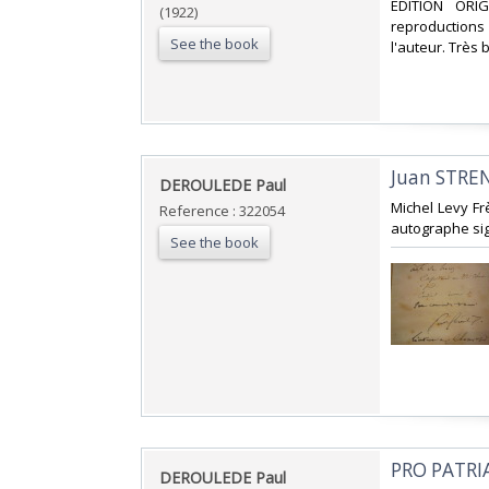
‎EDITION ORI
(1922)
reproductions
See the book
l'auteur. Très b
‎Juan STRE
‎DEROULEDE Paul‎
‎Michel Levy F
Reference : 322054
autographe sig
See the book
‎PRO PATRI
‎DEROULEDE Paul‎