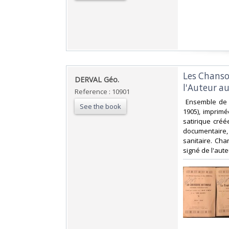
‎Les Chans
‎DERVAL Géo.‎
l'Auteur au
Reference : 10901
‎ Ensemble de 
See the book
1905), imprim
satirique cré
documentaire,
sanitaire. Cha
signé de l'aute