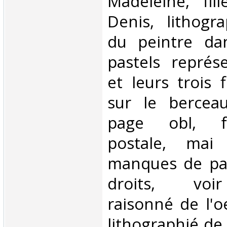
Madeleine, fil
Denis, lithogra
du peintre dan
pastels représ
et leurs trois 
sur le bercea
page obl, f
postale, mai 
manques de pap
droits, voi
raisonné de l'o
lithographié de