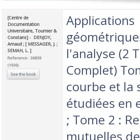
‎Applications
‎[Centre de
Documentation
Universitaire, Tournier &
géométrique
Constans] - ‎ ‎DENJOY,
Arnaud ; [ MESSAGER, J. ;
l'analyse (2 
SEMAH, L. ]‎
Reference : 36838
Complet) Tom
(1936)
See the book
courbe et la 
étudiées en 
; Tome 2 : Re
mutuelles de