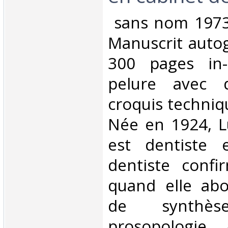
‎ sans nom 1973
Manuscrit auto
300 pages in-
pelure avec 
croquis techniq
Née en 1924, Lu
est dentiste e
dentiste conf
quand elle abou
de synthè
prosopologie 