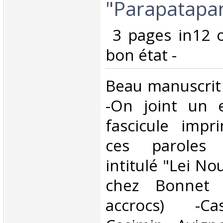
"Parapatapan"
‎ 3 pages in12 
bon état -‎
‎Beau manuscrit
-On joint un 
fascicule impr
ces paroles
intitulé "Lei N
chez Bonnet f
accrocs) -Ca