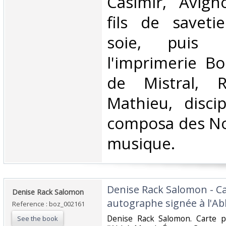
Casimir, Avign
fils de saveti
soie, puis 
l'imprimerie B
de Mistral, R
Mathieu, disci
composa des Noë
musique. ‎
‎Denise Rack Salomon - C
‎Denise Rack Salomon‎
autographe signée à l'Abb
Reference : boz_002161
‎Denise Rack Salomon. Carte 
See the book