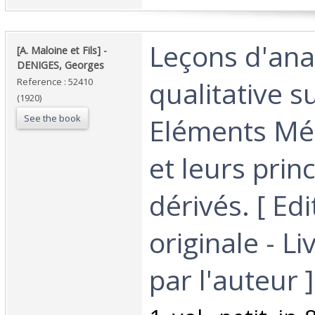
‎Leçons d'ana
‎[A. Maloine et Fils] - ‎
‎DENIGES, Georges‎
qualitative su
Reference : 52410
(1920)
See the book
Eléments Mét
et leurs prin
dérivés. [ Edi
originale - L
par l'auteur ]‎