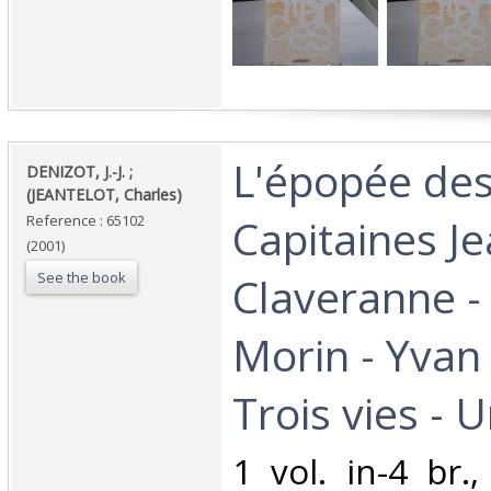
‎L'épopée des
‎DENIZOT, J.-J. ;
(JEANTELOT, Charles)‎
Capitaines J
Reference : 65102
(2001)
See the book
Claveranne -
Morin - Yva
Trois vies - U
‎1 vol. in-4 br.,