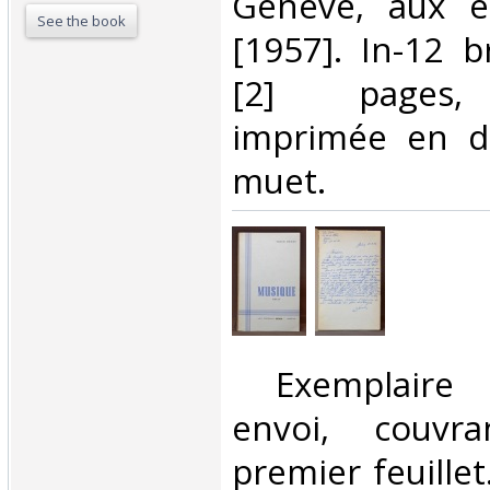
‎Genève, aux é
See the book
[1957]. In-12 
[2] pages, 
imprimée en d
muet. ‎
‎ Exemplaire 
envoi, couvr
premier feuillet