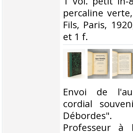
‎1 vol. petit in
percaline verte
Fils, Paris, 1920
et 1 f.‎
‎Envoi de l'a
cordial souve
Débordes".
Professeur à 