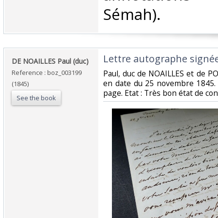
Sémah).‎
‎Lettre autographe signé
‎DE NOAILLES Paul (duc)‎
Reference : boz_003199
‎Paul, duc de NOAILLES et de P
en date du 25 novembre 1845. 
(1845)
page. Etat : Très bon état de con
See the book