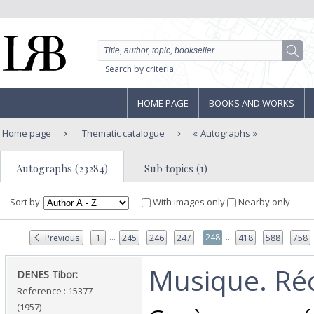
Search by criteria
HOME PAGE
BOOKS AND WORKS
Home page
Thematic catalogue
Autographs
Autographs (23284)
Sub topics (1)
Sort by
With images only
Nearby only
...
...
248
Previous
1
245
246
247
418
588
758
‎Musique. Réci
‎DENES Tibor:‎
Reference : 15377
(1957)