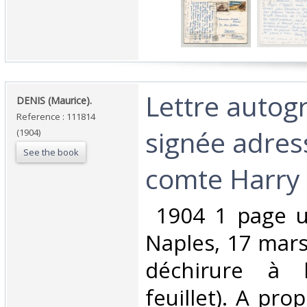
‎Lettre auto
‎DENIS (Maurice).‎
Reference : 111814
signée adres
(1904)
See the book
comte Harry K
‎ 1904 1 page u
Naples, 17 mar
déchirure à 
feuillet). A pro