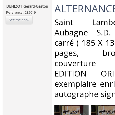
‎ALTERNANCE
‎DENIZOT Gérard-Gaston‎
Reference : 235019
‎Saint Lamb
See the book
Aubagne S.D. 
carré ( 185 X 1
pages, br
couverture
EDITION ORI
exemplaire enri
autographe signé