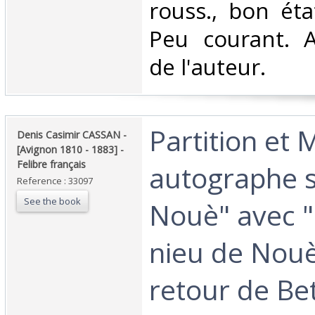
rouss., bon état
Peu courant. A
de l'auteur.‎
‎Partition et
‎Denis Casimir CASSAN -
[Avignon 1810 - 1883] -
Felibre français‎
autographe si
Reference : 33097
See the book
Nouè" avec "
nieu de Nouè
retour de Be