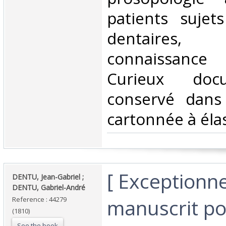
patients sujet
dentaires
connaissance 
Curieux doc
conservé dans
cartonnée à élas
‎[ Exception
‎DENTU, Jean-Gabriel ;
DENTU, Gabriel-André‎
manuscrit pou
Reference : 44279
(1810)
See the book