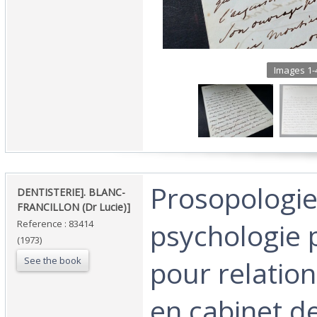
Images 1-4
‎Prosopologie
‎DENTISTERIE]. BLANC-
FRANCILLON (Dr Lucie)]‎
psychologie 
Reference : 83414
(1973)
See the book
pour relatio
en cabinet de