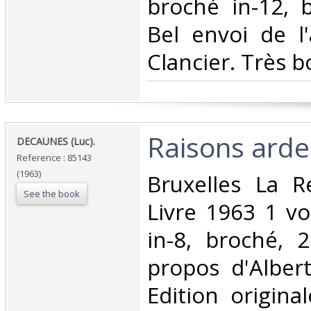
broché in-12, 
Bel envoi de l'
Clancier. Très bo
‎Raisons arde
‎DECAUNES (Luc).‎
Reference : 85143
(1963)
‎Bruxelles La 
See the book
Livre 1963 1 vo
in-8, broché, 
propos d'Alber
Edition origina