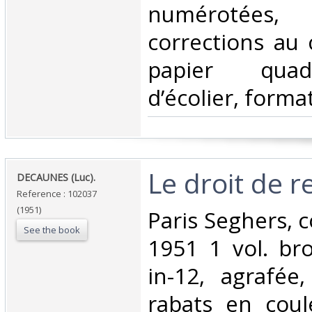
numérotées
corrections au 
papier quadr
d’écolier, format
‎Le droit de r
‎DECAUNES (Luc).‎
Reference : 102037
(1951)
‎Paris Seghers, c
See the book
1951 1 vol. br
in-12, agrafée
rabats en coul