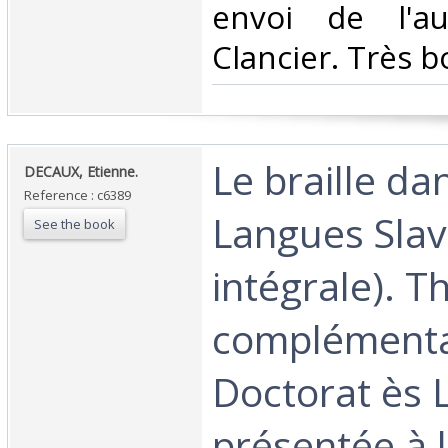
envoi de l'au
Clancier. Très bo
‎Le braille da
‎DECAUX, Etienne.‎
Reference : c6389
Langues Slave
See the book
intégrale). T
complémenta
Doctorat ès 
présentée à l