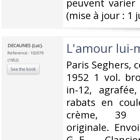
peuvent varier 
(mise à jour : 1 j
‎L'amour lui-
‎DECAUNES (Luc).‎
Reference : 102079
(1952)
‎Paris Seghers, c
See the book
1952 1 vol. br
in-12, agrafée
rabats en coul
crème, 39 p
originale. Envo
G.-E. Clanc