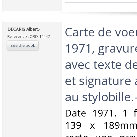
‎Carte de vo
‎DECARIS Albert.-‎
Reference : ORD-14447
1971, gravur
See the book
avec texte d
et signature
au stylobille.-
‎Date 1971. 1 f
139 x 189mm)