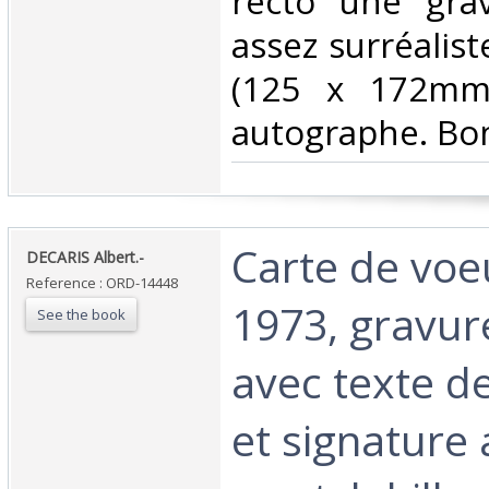
recto une gra
assez surréalist
(125 x 172mm)
autographe. Bon 
‎Carte de vo
‎DECARIS Albert.-‎
Reference : ORD-14448
1973, gravur
See the book
avec texte d
et signature