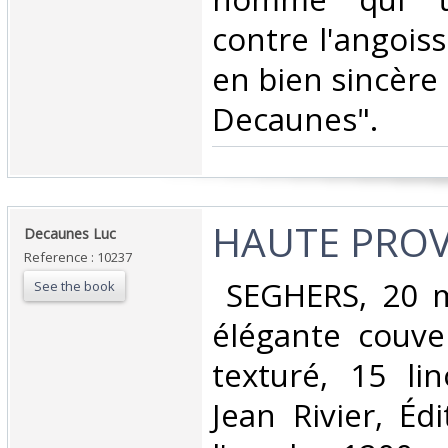
contre l'angoisse
en bien sincèr
Decaunes".‎
‎HAUTE PROV
‎Decaunes Luc‎
Reference : 10237
‎ SEGHERS, 20 m
See the book
élégante couve
texturé, 15 li
Jean Rivier, Édi