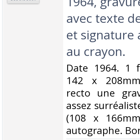
1964, gravur
avec texte d
et signature
au crayon.‎
‎Date 1964. 1 f
142 x 208mm)
recto une gra
assez surréalist
(108 x 166mm)
autographe. Bon 