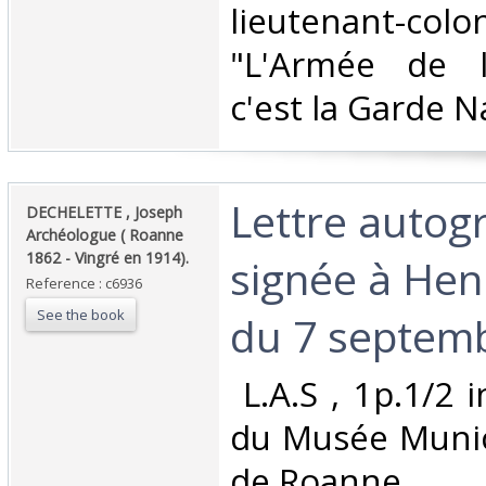
lieutenant-col
"L'Armée de l
c'est la Garde Na
‎Lettre auto
‎DECHELETTE , Joseph
Archéologue ( Roanne
1862 - Vingré en 1914).‎
signée à Hen
Reference : c6936
See the book
du 7 septemb
‎ L.A.S , 1p.1/2 
du Musée Munici
de Roanne.‎