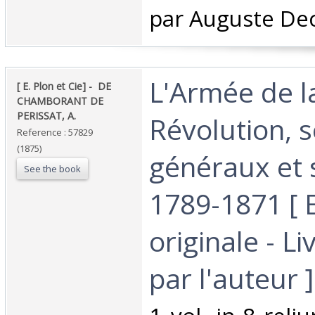
par Auguste Deca
‎L'Armée de l
‎[ E. Plon et Cie] - ‎ ‎DE
CHAMBORANT DE
PERISSAT, A.‎
Révolution, 
Reference : 57829
(1875)
généraux et 
See the book
1789-1871 [ 
originale - L
par l'auteur ]‎