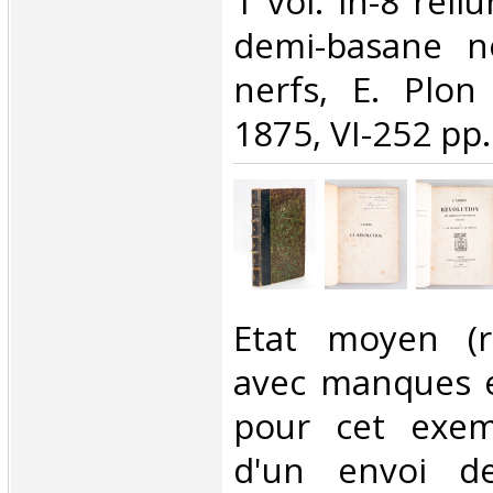
‎1 vol. in-8 rel
demi-basane n
nerfs, E. Plon 
1875, VI-252 pp.‎
‎Etat moyen (r
avec manques e
pour cet exemp
d'un envoi de