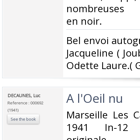
nombreuses p
en noir.‎
‎Bel envoi auto
Jacqueline ( Joub
Odette Laure.( G
‎A l'Oeil nu‎
‎DECAUNES, Luc‎
Reference : 000692
(1941)
‎Marseille Les 
See the book
1941 In-12 
originale ‎