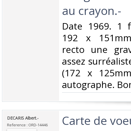
au crayon.-‎
‎Date 1969. 1 f
192 x 151mm)
recto une gra
assez surréalist
(172 x 125mm)
autographe. Bon 
‎Carte de vo
‎DECARIS Albert.-‎
Reference : ORD-14446