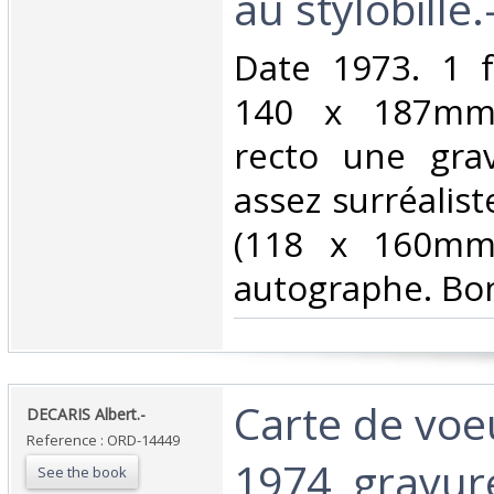
au stylobille.-
‎Date 1973. 1 f
140 x 187mm)
recto une gra
assez surréalist
(118 x 160mm)
autographe. Bon 
‎Carte de vo
‎DECARIS Albert.-‎
Reference : ORD-14449
1974, gravur
See the book