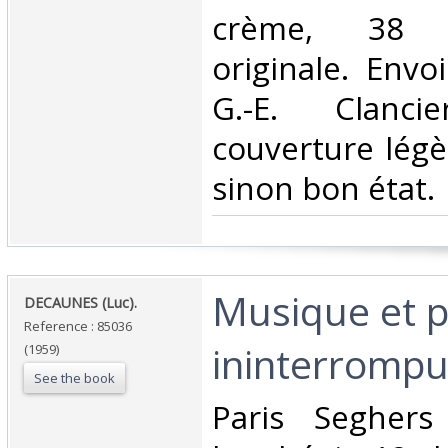
crème, 38 p
originale. Envo
G.-E. Clanc
couverture légè
sinon bon état.‎
‎Musique et 
‎DECAUNES (Luc).‎
Reference : 85036
ininterrompue
(1959)
See the book
‎Paris Segher