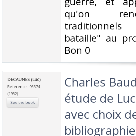
guerre, et ap
qu'on re
traditionnel
bataille" au pro
Bon 0‎
‎Charles Bau
‎DECAUNES (Luc)‎
Reference : 93374
étude de Lu
(1952)
See the book
avec choix de
bibliographie