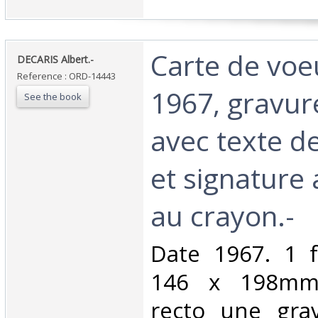
‎Carte de vo
‎DECARIS Albert.-‎
Reference : ORD-14443
1967, gravur
See the book
avec texte d
et signature
au crayon.-‎
‎Date 1967. 1 f
146 x 198mm)
recto une gra