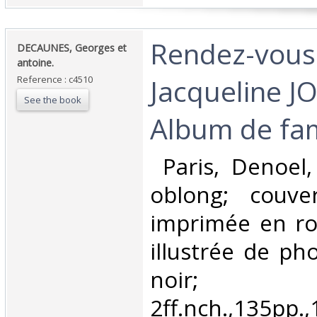
‎Rendez-vous 
‎DECAUNES, Georges et
antoine.‎
Jacqueline J
Reference : c4510
See the book
Album de fami
‎ Paris, Denoel
oblong; couve
imprimée en ro
illustrée de ph
noir;
2ff.nch.,135pp.,