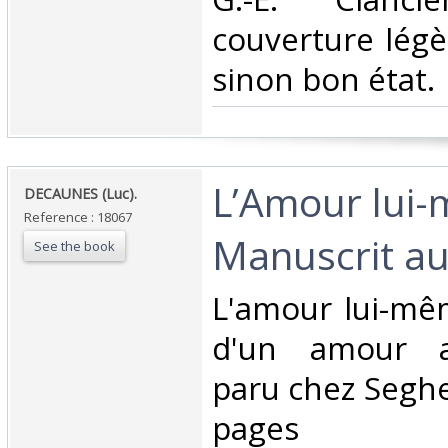
couverture légè
sinon bon état.‎
‎L’Amour lui
‎DECAUNES (Luc).‎
Reference : 18067
Manuscrit au
See the book
‎L'amour lui-mê
d'un amour a
paru chez Seghe
pages ma