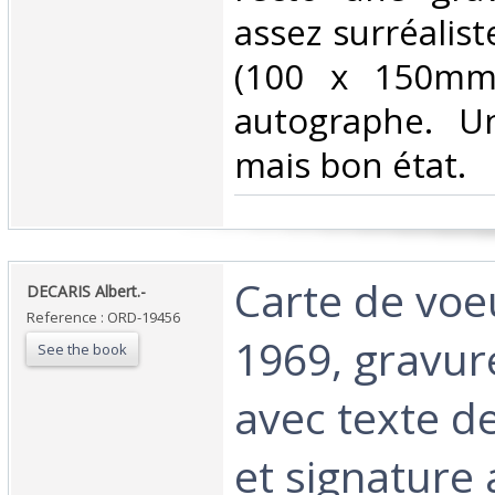
assez surréalist
(100 x 150mm)
autographe. U
mais bon état.‎
‎Carte de vo
‎DECARIS Albert.-‎
Reference : ORD-19456
1969, gravur
See the book
avec texte d
et signature