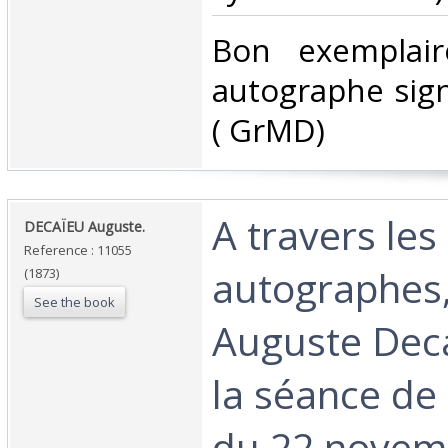
‎Bon exemplai
autographe sign
( GrMD) ‎
‎A travers les
‎DECAÏEU Auguste.‎
Reference : 11055
autographes,
(1873)
See the book
Auguste Deca
la séance de
du 22 novemb