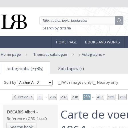
Search by criteria
HOME PAGE
BOOKS AND WORKS
Home page
Thematic catalogue
Autographs
Autographs (23285)
Sub topics (1)
Sort by
With images only
Nearby only
...
...
239
Previous
1
236
237
238
412
585
758
‎Carte de vo
‎DECARIS Albert.-‎
Reference : ORD-14440
See the book