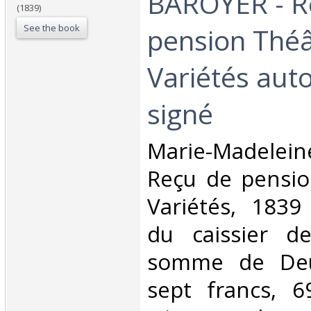
BAROYER - R
(1839)
See the book
pension Théâ
Variétés aut
signé‎
‎Marie-Madele
Reçu de pensio
Variétés, 1839
du caissier de
somme de Deu
sept francs, 6