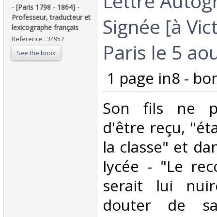
‎Lettre Auto
- [Paris 1798 - 1864] -
Professeur, traducteur et
Signée [à Vict
lexicographe français‎
Reference : 34957
Paris le 5 aou
See the book
‎ 1 page in8 - bon
‎Son fils ne 
d'être reçu, "ét
la classe" et da
lycée - "Le re
serait lui nui
douter de sa