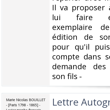
Il va proposer
lui faire 
exemplaire d
édition de son
pour qu'il pui
compte dans so
demande des 
son fils - ‎
‎Lettre Auto
‎Marie Nicolas BOUILLET
- [Paris 1798 - 1865] -