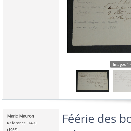
Images 1-4
‎Féérie des bo
‎Marie Mauron‎
Reference : 1493
(1966)