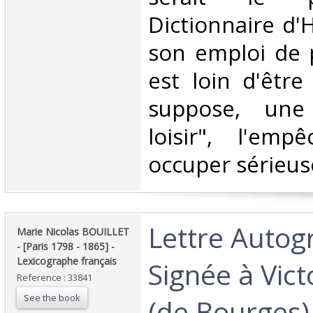
Dictionnaire d'H
son emploi de p
est loin d'êtr
suppose, une
loisir", l'em
occuper sérieus
‎Lettre Auto
‎Marie Nicolas BOUILLET
- [Paris 1798 - 1865] -
Lexicographe français‎
Signée à Vict
Reference : 33841
See the book
(de Bourges) 