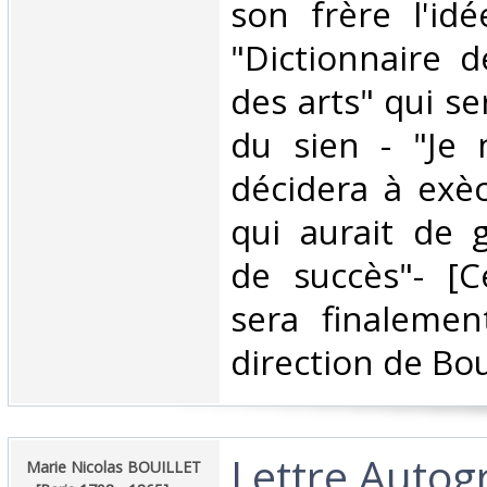
son frère l'id
"Dictionnaire d
des arts" qui se
du sien - "Je n
décidera à exèc
qui aurait de 
de succès"- [C
sera finalemen
direction de Bouil
‎Lettre Auto
‎Marie Nicolas BOUILLET