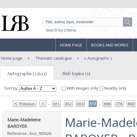
Search by criteria
HOME PAGE
BOOKS AND WORKS
Home page
Thematic catalogue
Autographs
Autographs (23623)
Sub topics (1)
Sort by
With images only
Nearby only
...
...
614
Previous
1
611
612
613
696
778
860
‎Marie-Madel
‎Marie-Madeleine
BAROYER‎
Reference : boz_005626