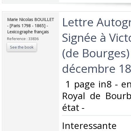
‎Lettre Auto
‎Marie Nicolas BOUILLET
- [Paris 1798 - 1865] -
Lexicographe français‎
Signée à Vict
Reference : 33836
See the book
(de Bourges) 
décembre 184
‎ 1 page in8 - e
Royal de Bourb
état -‎
‎Interessa