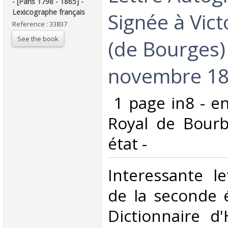
- [Paris 1798 - 1865] -
Lexicographe français‎
Signée à Vict
Reference : 33837
See the book
(de Bourges) 
novembre 184
‎ 1 page in8 - e
Royal de Bourb
état -‎
‎Interessante l
de la seconde 
Dictionnaire d'