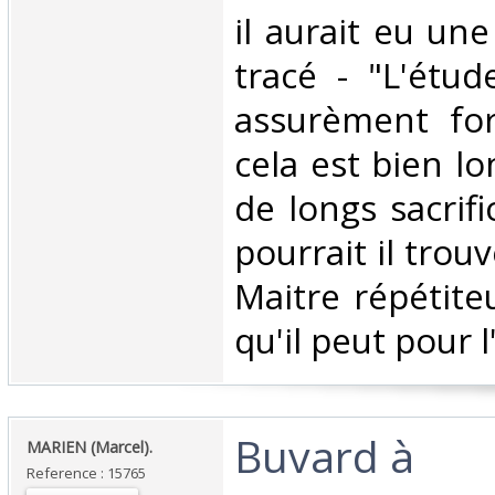
il aurait eu une
tracé - "L'étud
assurèment for
cela est bien lo
de longs sacrifi
pourrait il trou
Maitre répétiteu
qu'il peut pour l'
‎Buvard à
‎MARIEN (Marcel).‎
Reference : 15765