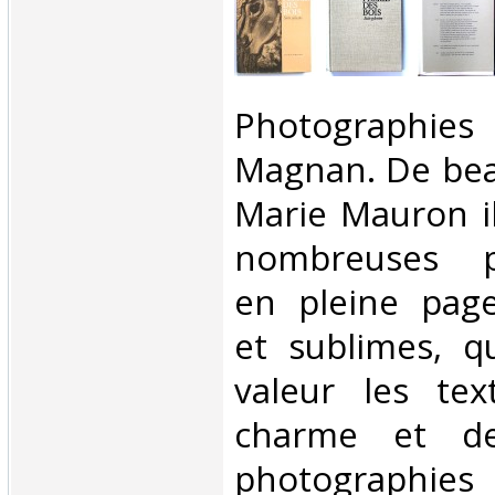
‎Photographi
Magnan. De be
Marie Mauron il
nombreuses ph
en pleine page
et sublimes, q
valeur les tex
charme et de
photograp