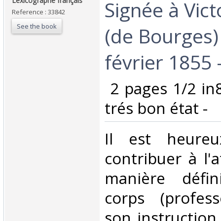
Lexicographe français‎
Signée à Vict
Reference : 33842
See the book
(de Bourges) 
février 1855 -
‎ 2 pages 1/2 in
trés bon état -‎
‎Il est heure
contribuer à l'
manière défin
corps (profess
son instruction 