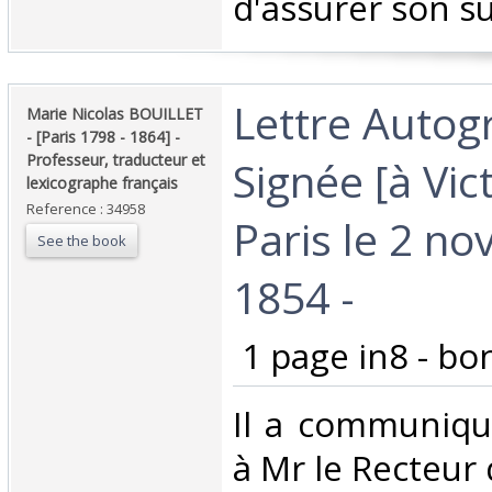
d'assurer son suc
‎Lettre Auto
‎Marie Nicolas BOUILLET
- [Paris 1798 - 1864] -
Professeur, traducteur et
Signée [à Vict
lexicographe français‎
Reference : 34958
Paris le 2 n
See the book
1854 -‎
‎ 1 page in8 - bon
‎Il a communiq
à Mr le Recteur 