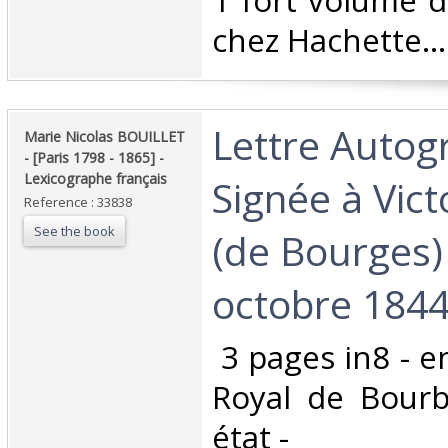
1 fort volume d
chez Hachette..."
‎Lettre Auto
‎Marie Nicolas BOUILLET
- [Paris 1798 - 1865] -
Lexicographe français‎
Signée à Vict
Reference : 33838
See the book
(de Bourges) 
octobre 1844 
‎ 3 pages in8 - e
Royal de Bourb
état -‎