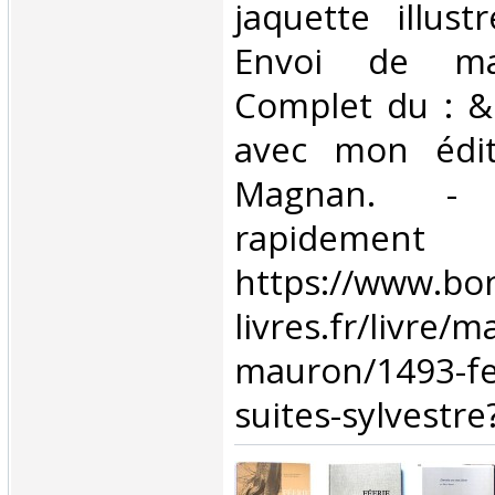
jaquette illust
Envoi de ma
Complet du : &
avec mon édit
Magnan. -
rapide
https://www.bo
livres.fr/livre/m
mauron/1493-fee
suites-sylvestre?