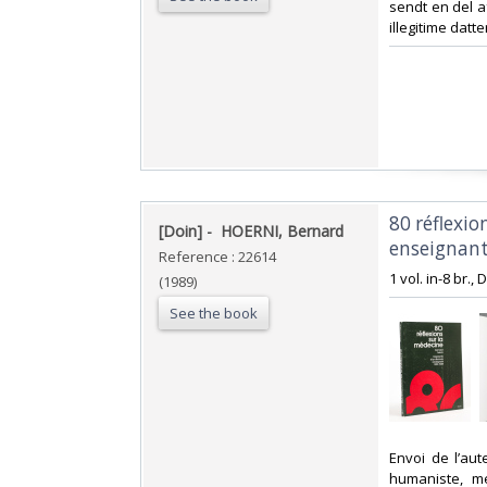
sendt en del a
illegitime datter)
‎80 réflexi
‎[Doin] - ‎ ‎HOERNI, Bernard‎
enseignant 
Reference : 22614
‎1 vol. in-8 br.,
(1989)
See the book
‎Envoi de l’au
humaniste, me