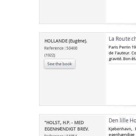
‎La Route c
‎HOLLANDE (Eugène).‎
‎Paris Perrin 1
Reference : 50400
de l'auteur. 
(1922)
gravité. Bon éta
See the book
‎Den lille 
‎"HOLST, H.P. - MED
EGENHÆNDIGT BREV.‎
‎Kjøbenhavn, 
egenhændige 