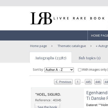
HOME PAG
Home page
Thematic catalogue
Autog
Autographs (23287)
Sub topics (1)
Sort by
With images only
...
Previous
1
445
446
4
‎Egenhændig
‎"HOEL, SIGURD.‎
Ti Danske 
Reference : 40345
‎Dateret ""Hol
See the book