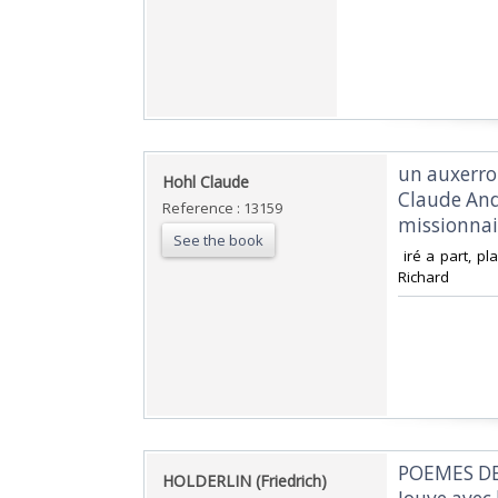
‎un auxerro
‎Hohl Claude ‎
Claude Andr
Reference : 13159
missionnair
See the book
‎ iré a part, 
Richard‎
‎POEMES DE
‎HOLDERLIN (Friedrich)