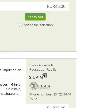
EUR45.00
Add to cart
Add to the selection
Livres Anciens N.
Rousseau
- Reuilly
ème imprimée en
sses: Glinka,
 Rubinstein,
hatchatourian.
Phone number : 33 (0)2 54 49
05 62