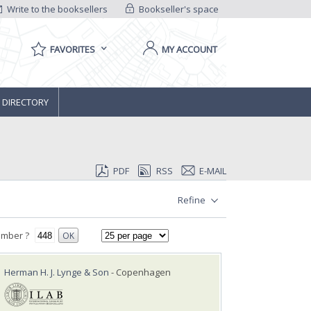
Write to the booksellers
Bookseller's space
FAVORITES
MY ACCOUNT
 DIRECTORY
PDF
RSS
E-MAIL
Refine
umber ?
OK
Herman H. J. Lynge & Son
- Copenhagen