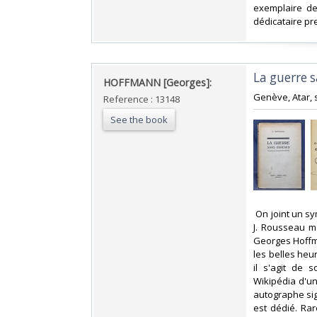
exemplaire de
dédicataire pre
‎La guerre 
‎HOFFMANN [Georges]:‎
‎Genève, Atar, 
Reference : 13148
See the book
‎ On joint un s
J. Rousseau m
Georges Hoffma
les belles heu
il s'agit de 
Wikipédia d'un
autographe sign
est dédié. Ra