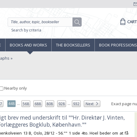
CART
Search by criteria
E
BOOKS AND WORKS
THE BOOKSELLERS
BOOK PROFESSIONS
raphs
Nearby only
...
...
448
Exact page n
47
568
688
808
928
932
Next
t brev med underskrift til ""Hr. Direktør J. Vinten,
Forlæggeres Bogklub, København.""‎
menkolveien 13 B, Oslo, 28/12 - 56."" 1 side 4to. Hoel beder om at få