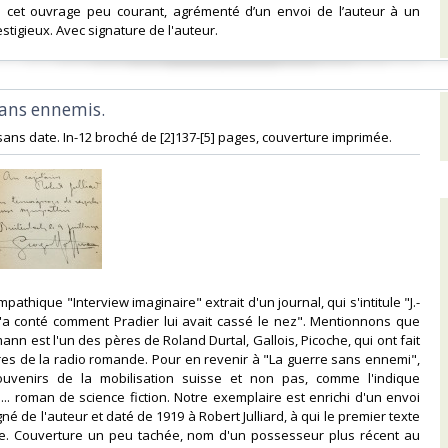
 cet ouvrage peu courant, agrémenté d’un envoi de l’auteur à un
stigieux. Avec signature de l'auteur.‎
sans ennemis.‎
sans date. In-12 broché de [2]137-[5] pages, couverture imprimée. ‎
ympathique "Interview imaginaire" extrait d'un journal, qui s'intitule "J.-
'a conté comment Pradier lui avait cassé le nez". Mentionnons que
nn est l'un des pères de Roland Durtal, Gallois, Picoche, qui ont fait
res de la radio romande. Pour en revenir à "La guerre sans ennemi",
souvenirs de la mobilisation suisse et non pas, comme l'indique
... roman de science fiction. Notre exemplaire est enrichi d'un envoi
é de l'auteur et daté de 1919 à Robert Julliard, à qui le premier texte
re. Couverture un peu tachée, nom d'un possesseur plus récent au