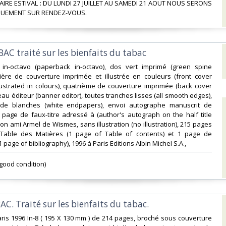
ORAIRE ESTIVAL : DU LUNDI 27 JUILLET AU SAMEDI 21 AOUT NOUS SERONS
UEMENT SUR RENDEZ-VOUS.‎
AC traité sur les bienfaits du tabac‎
 in-octavo (paperback in-octavo), dos vert imprimé (green spine
mière de couverture imprimée et illustrée en couleurs (front cover
lustrated in colours), quatrième de couverture imprimée (back cover
au éditeur (banner editor), toutes tranches lisses (all smooth edges),
de blanches (white endpapers), envoi autographe manuscrit de
a page de faux-titre adressé à (author's autograph on the half title
on ami Armel de Wismes, sans illustration (no illustration), 215 pages
Table des Matières (1 page of Table of contents) et 1 page de
1 page of bibliography), 1996 à Paris Editions Albin Michel S.A.,‎
good condition) ‎
AC. Traité sur les bienfaits du tabac.‎
Paris 1996 In-8 ( 195 X 130 mm ) de 214 pages, broché sous couverture