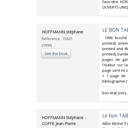
faux-titre. H
OUVERTS UNIQ
‎LE BON TAB
‎HOFFMANN stéphane ‎
‎ 1996 broché
Reference : 15631
printed), pre
(1996)
printed and il
See the book
printed), bande
pages de gar
l'Auteur sur l
page sent in) s
+ 1 page de 
bibliographie (
‎bon état (very 
‎Le bon TAB
‎HOFFMANN Stéphane -
COFFE Jean-Pierre‎
‎Albin Michel 