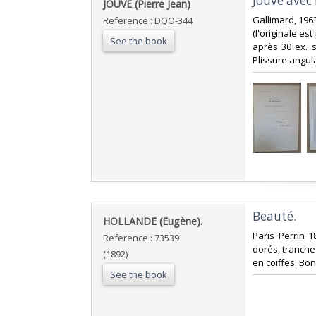
Jouve avec 
JOUVE (Pierre Jean)‎
‎Gallimard, 196
Reference : DQO-344
(l'originale es
See the book
après 30 ex. s
Plissure angulai
‎Beauté.‎
‎HOLLANDE (Eugène).‎
‎Paris Perrin 
Reference : 73539
dorés, tranche
(1892)
en coiffes. Bon 
See the book