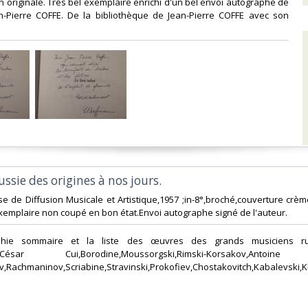
ion originale. Très bel exemplaire enrichi d'un bel envoi autographe de
an-Pierre COFFE. De la bibliothèque de Jean-Pierre COFFE avec son
‎
ssie des origines à nos jours.‎
aise de Diffusion Musicale et Artistique,1957 ;in-8°,broché,couverture cr
exemplaire non coupé en bon état.Envoi autographe signé de l'auteur.‎
aphie sommaire et la liste des œuvres des grands musiciens ru
irev,César Cui,Borodine,Moussorgski,Rimski-Korsakov,Antoine
,Rachmaninov,Scriabine,Stravinski,Prokofiev,Chostakovitch,Kabalevski,K