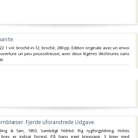
hante.‎
922 1 vol. broché in-12, broché, 280 pp. Edition originale avec un envoi
Couverture un peu poussiéreuse, avec deux légères déchirures sans
t.‎
Hornblæser. Fjerde uforandrede Udgave.‎
Bing & Søn, 1850. Samtidigt hldrbd. Rig rygforgyldning. Holsts
brev er indsat forrest. På hans eget brevpapir, 5 linier med