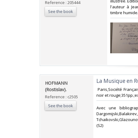
illustrée. Edit
Reference : 205444
l'auteur à Je
See the book
timbre humide.
‎La Musique en Ru
‎HOFMANN
(Rostislav).‎
‎ Paris,Société Franç
noir et rouge;351pp.;
Reference : c2505
See the book
‎Avec une bibliogr
Dargomijski,Balak
Tchaikovski,Glazounov
(S2) ‎