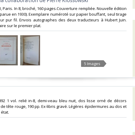
la collaboration de Pierre Klossowski‎
3, Paris. In 8, broché, 160 pages.Couverture rempliée. Nouvelle édition
t parue en 1930). Exemplaire numéroté sur papier bouffant, seul tirage
ur pur fil. Envois autographes des deux traducteurs à Hubert Juin.
re sur le premier plat. ‎
5 Images
1892 1 vol. relié in-8, demi-veau bleu nuit, dos lisse orné de décors
 de tête rouge, 190 pp. Ex-libris gravé. Légères épidermures au dos et
état.‎