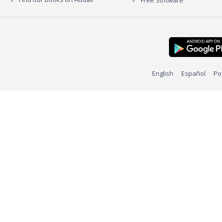
English
Español
Po