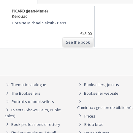
PICARD (Jean-Marie)
Kerouac
Librairie Michaël Seksik
-
Paris
€45.00
See the book
Thematic catalogue
Booksellers, join us
The Booksellers
Bookseller website
Portraits of booksellers
Caminha : gestion de biblioth
Events (Shows, Fairs, Public
sales)
Prices
Book professions directory
Bric à brac
Find our books on Addall
Free Software