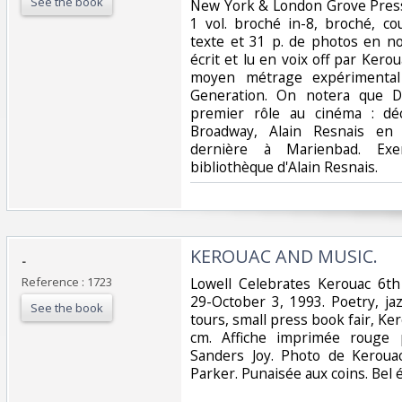
See the book
‎New York & London Grove Pres
1 vol. broché in-8, broché, co
texte et 31 p. de photos en noi
écrit et lu en voix off par Kerou
moyen métrage expérimental
Generation. On notera que D
premier rôle au cinéma : dé
Broadway, Alain Resnais en 
dernière à Marienbad. Exe
bibliothèque d'Alain Resnais.‎
‎KEROUAC AND MUSIC. ‎
‎-‎
Reference : 1723
‎Lowell Celebrates Kerouac 6t
29-October 3, 1993. Poetry, ja
See the book
tours, small press book fair, Kero
cm. Affiche imprimée rouge 
Sanders Joy. Photo de Keroua
Parker. Punaisée aux coins. Bel ét
‎ ‎