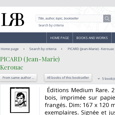
Search by criteria
HOME PAGE
BOOKS AND WORKS
Home page
Search by criteria
PICARD (Jean-Marie) - Kerouac
‎PICARD (Jean-Marie)‎
‎Kerouac‎
From same author ...
All books of this bookseller
5 book(s
‎ Éditions Medium Rare. 2
bois, imprimée sur papie
frangés. Dim: 167 x 120 
exemplaires. Signée et ju