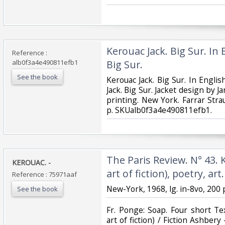
‎Kerouac Jack. Big Sur. In
Reference :
alb0f3a4e490811efb1
Big Sur.‎
See the book
‎Kerouac Jack. Big Sur. In Englis
Jack. Big Sur. Jacket design by J
printing. New York. Farrar Str
p. SKUalb0f3a4e490811efb1.‎
‎The Paris Review. N° 43. 
‎KEROUAC. - ‎
art of fiction), poetry, art.‎
Reference : 75971aaf
‎New-York, 1968, lg. in-8vo, 200 p
See the book
‎Fr. Ponge: Soap. Four short Te
art of fiction) / Fiction Ashber