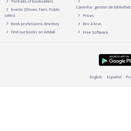
Portraits of booksellers
Caminha : gestion de biblioth
Events (Shows, Fairs, Public
sales)
Prices
Book professions directory
Bric à brac
Find our books on Addall
Free Software
English
Español
Po