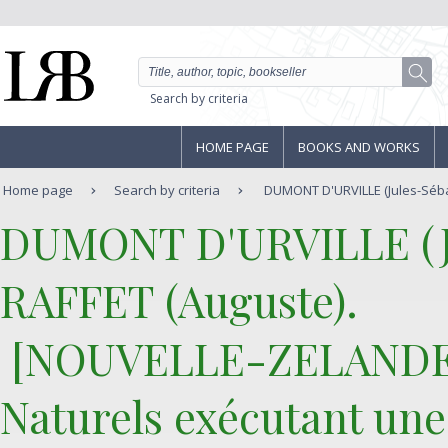
Search by criteria
HOME PAGE
BOOKS AND WORKS
Home page
Search by criteria
DUMONT D'URVILLE (Jules-Sébas
‎DUMONT D'URVILLE (J
RAFFET (Auguste).‎
‎ [NOUVELLE-ZELANDE
Naturels exécutant une