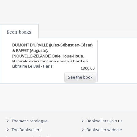
Seen books
DUMONT D'URVILLE (Jules-Sébastien-César)
& RAFFET (Auguste).
[NOUVELLE-ZELANDE] Baie Houa-Houa.
Naturels exécutant une danse à bord de
Librairie Le Bail
-
Paris
l'Astrolabe (Nouvelle-Zélande).
€300.00
See the book
Thematic catalogue
Booksellers, join us
The Booksellers
Bookseller website