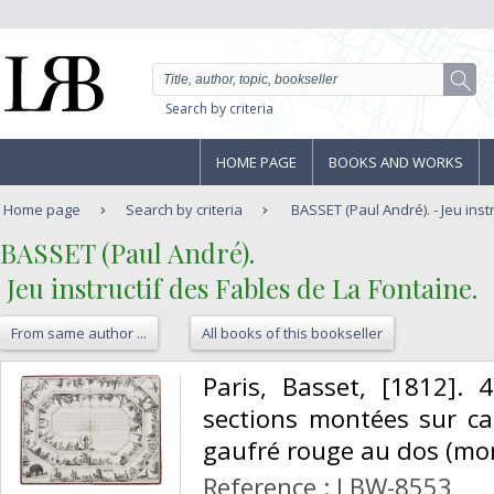
Search by criteria
HOME PAGE
BOOKS AND WORKS
Home page
Search by criteria
BASSET (Paul André). - Jeu instr
‎BASSET (Paul André).‎
‎ Jeu instructif des Fables de La Fontaine.‎
From same author ...
All books of this bookseller
‎Paris, Basset, [1812]
sections montées sur car
gaufré rouge au dos (mon
Reference : LBW-8553