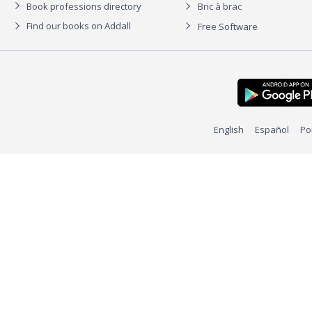
Book professions directory
Bric à brac
Find our books on Addall
Free Software
English
Español
Po