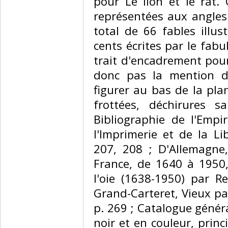
pour Le lion et le rat.
représentées aux angles 
total de 66 fables illus
cents écrites par le fabu
trait d'encadrement pou
donc pas la mention de
figurer au bas de la pla
frottées, déchirures 
Bibliographie de l'Empi
l'Imprimerie et de la Lib
207, 208 ; D'Allemagne,
France, de 1640 à 1950,
l'oie (1638-1950) par Re
Grand-Carteret, Vieux pap
p. 269 ; Catalogue génér
noir et en couleur, princ