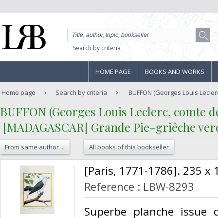
Search by criteria
HOME PAGE
BOOKS AND WORKS
Home page
Search by criteria
BUFFON (Georges Louis Leclerc
‎BUFFON (Georges Louis Leclerc, comte d
‎ [MADAGASCAR] Grande Pie-griêche verd
From same author ...
All books of this bookseller
‎[Paris, 1771-1786]. 235 x
Reference : LBW-8293
‎Superbe planche issue d