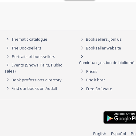
Thematic catalogue
Booksellers, join us
The Booksellers
Bookseller website
Portraits of booksellers
Caminha : gestion de biblioth
Events (Shows, Fairs, Public
sales)
Prices
Book professions directory
Bric à brac
Find our books on Addall
Free Software
English
Español
Po