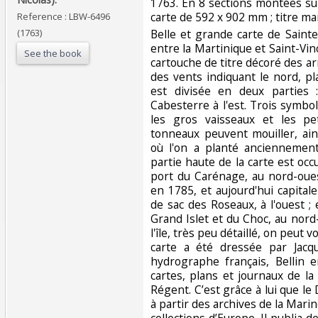
‎1763. En 8 sections montées su
carte de 592 x 902 mm ; titre man
Reference : LBW-6496
(1763)
‎Belle et grande carte de Sainte-
entre la Martinique et Saint-Vin
See the book
cartouche de titre décoré des ar
des vents indiquant le nord, pla
est divisée en deux parties 
Cabesterre à l'est. Trois symbo
les gros vaisseaux et les p
tonneaux peuvent mouiller, ain
où l'on a planté anciennemen
partie haute de la carte est occ
port du Carénage, au nord-oues
en 1785, et aujourd'hui capitale
de sac des Roseaux, à l'ouest ;
Grand Islet et du Choc, au nord-o
l'île, très peu détaillé, on peut v
carte a été dressée par Jacqu
hydrographe français, Bellin
cartes, plans et journaux de l
Régent. C’est grâce à lui que le
à partir des archives de la Marin
collections d’Europe. Il publia