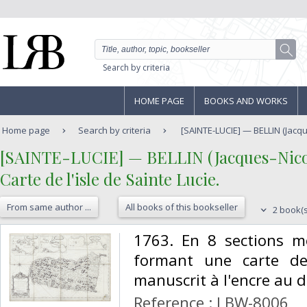
Search by criteria
HOME PAGE
BOOKS AND WORKS
Home page
Search by criteria
[SAINTE-LUCIE] — BELLIN (Jacque
‎[SAINTE-LUCIE] — BELLIN (Jacques-Nicol
‎Carte de l'isle de Sainte Lucie.‎
From same author ...
All books of this bookseller
2 book(s
‎1763. En 8 sections mo
formant une carte de
manuscrit à l'encre au do
Reference : LBW-8006