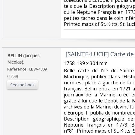
tels que la Description géogr
ou le Neptune François en 177
petites taches dans le coin infé
Printed maps of St. Kitts, St. Luci
‎ [SAINTE-LUCIE] Carte de l
‎BELLIN (Jacques-
Nicolas).‎
‎1758. 199 x 304 mm. ‎
Reference : LBW-4809
‎Belle carte de l'île de Saint
(1758)
Martinique, publiée dans l'Hist
nord est placé à gauche de la 
See the book
français, Bellin entra en 1721 
journaux de la Marine, créé e
grâce à lui que le Dépôt de la 
archives de la Marine, devint l’u
d’Europe. Il publia de nombreux
Description géographique d
Neptune François en 1773. B
n°81, Printed maps of St. Kitts, St