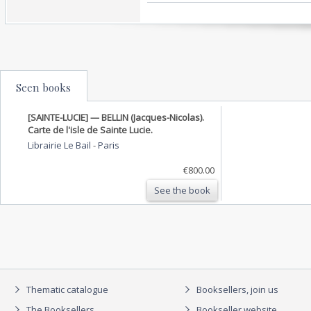
Seen books
[SAINTE-LUCIE] — BELLIN (Jacques-Nicolas).
Carte de l'isle de Sainte Lucie.
Librairie Le Bail
-
Paris
€800.00
See the book
Thematic catalogue
Booksellers, join us
The Booksellers
Bookseller website