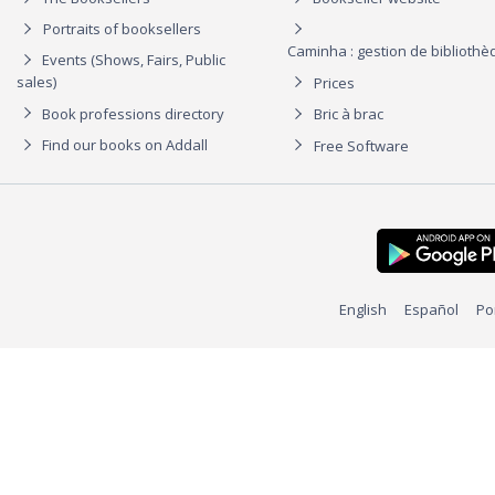
Portraits of booksellers
Caminha : gestion de biblioth
Events (Shows, Fairs, Public
sales)
Prices
Book professions directory
Bric à brac
Find our books on Addall
Free Software
English
Español
Po