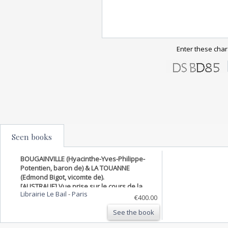
Enter these char
Seen books
BOUGAINVILLE (Hyacinthe-Yves-Philippe-
Potentien, baron de) & LA TOUANNE
(Edmond Bigot, vicomte de).
[AUSTRALIE] Vue prise sur le cours de la
Librairie Le Bail
-
Paris
rivière Nepean, au dessus de l'habitation
€400.00
de M.r Macarthur, dans le Camdenshire.
See the book
(Nouvelle Galles méridionale).