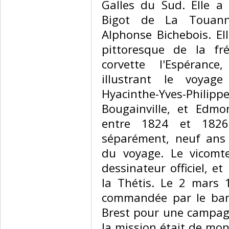
Galles du Sud. Elle 
Bigot de La Touanne
Alphonse Bichebois. El
pittoresque de la fr
corvette l'Espéranc
illustrant le voya
Hyacinthe-Yves-Phili
Bougainville, et Edm
entre 1824 et 1826.
séparément, neuf ans a
du voyage. Le vicomt
dessinateur officiel, e
la Thétis. Le 2 mars 1
commandée par le baro
Brest pour une campa
la mission était de mont