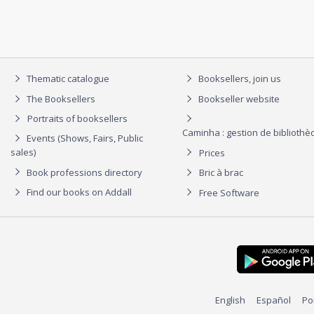
Thematic catalogue
Booksellers, join us
The Booksellers
Bookseller website
Portraits of booksellers
Caminha : gestion de biblioth
Events (Shows, Fairs, Public
sales)
Prices
Book professions directory
Bric à brac
Find our books on Addall
Free Software
English
Español
Po