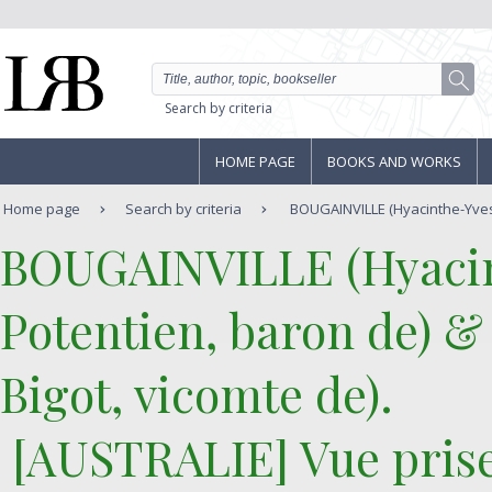
Search by criteria
HOME PAGE
BOOKS AND WORKS
Home page
Search by criteria
BOUGAINVILLE (Hyacinthe-Yves-
‎BOUGAINVILLE (Hyaci
Potentien, baron de)
Bigot, vicomte de).‎
‎ [AUSTRALIE] Vue prise