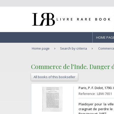
HOME PAG
Home page
Search by criteria
Commerce d
‎Commerce de l'Inde. Danger d'
All books of this bookseller
‎Paris, P. F. Didot, 1790
Reference : LBW-7651
‎Plaidoyer pour la vil
craignait de perdre le
Roquincourt, 3487.‎