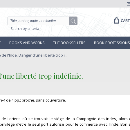
CART
Search by criteria
E
BOOKS AND WORKS
THE BOOKSELLERS
BOOK PROFESSIONS
e l'Inde. Danger d'une liberté trop i...
une liberté trop indéfinie.‎
. In-4 de 4 pp.; broché, sans couverture.‎
le de Lorient, où se trouvait le siège de la Compagnie des Indes, alors q
 privilège d'être le seul port autorisé pour le commerce avec l'Inde. Bon 