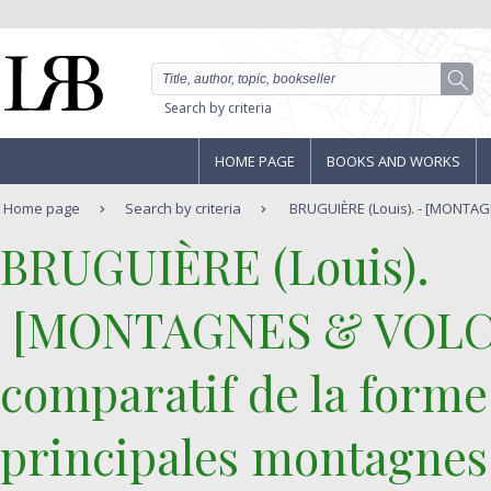
Search by criteria
HOME PAGE
BOOKS AND WORKS
Home page
Search by criteria
BRUGUIÈRE (Louis). - [MONTAG
‎BRUGUIÈRE (Louis).‎
‎ [MONTAGNES & VOLC
comparatif de la forme 
principales montagnes 