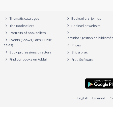
Thematic catalogue
Booksellers, join us
The Booksellers
Bookseller website
Portraits of booksellers
Caminha : gestion de biblioth
Events (Shows, Fairs, Public
sales)
Prices
Book professions directory
Bric à brac
Find our books on Addall
Free Software
English
Español
Po