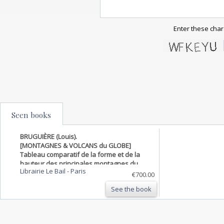
Enter these char
Seen books
BRUGUIÈRE (Louis).
[MONTAGNES & VOLCANS du GLOBE]
Tableau comparatif de la forme et de la
hauteur des principales montagnes du
Librairie Le Bail
-
Paris
globe terrestre, dédié à Monsieur le Baron
€700.00
Alex.dre de Humboldt.
See the book