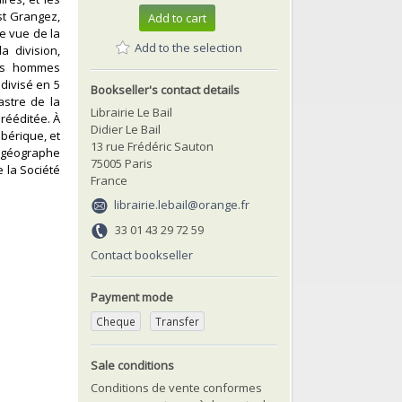
st Grangez,
Add to cart
ne vue de la
Add to the selection
a division,
 les hommes
divisé en 5
Bookseller's contact details
astre de la
Librairie Le Bail
rééditée. À
Didier Le Bail
ibérique, et
13 rue Frédéric Sauton
n géographe
75005 Paris
 la Société
France
librairie.lebail@orange.fr
33 01 43 29 72 59
Contact bookseller
Payment mode
Cheque
Transfer
Sale conditions
Conditions de vente conformes