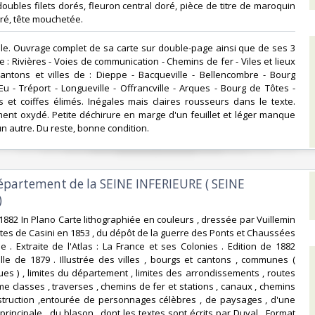
doubles filets dorés, fleuron central doré, pièce de titre de maroquin
oré, tête mouchetée.‎
inale. Ouvrage complet de sa carte sur double-page ainsi que de ses 3
 : Rivières - Voies de communication - Chemins de fer - Viles et lieux
Cantons et villes de : Dieppe - Bacqueville - Bellencombre - Bourg
u - Tréport - Longueville - Offrancville - Arques - Bourg de Tôtes -
s et coiffes élimés. Inégales mais claires rousseurs dans le texte.
ent oxydé. Petite déchirure en marge d'un feuillet et léger manque
n autre. Du reste, bonne condition. ‎
département de la SEINE INFERIEURE ( SEINE
‎
1882 In Plano Carte lithographiée en couleurs , dressée par Vuillemin
rtes de Casini en 1853 , du dépôt de la guerre des Ponts et Chaussées
e . Extraite de l'Atlas : La France et ses Colonies . Edition de 1882
lle de 1879 . Illustrée des villes , bourgs et cantons , communes (
ues ) , limites du département , limites des arrondissements , routes
me classes , traverses , chemins de fer et stations , canaux , chemins
struction ,entourée de personnages célèbres , de paysages , d'une
 principale , du blason , dont les textes sont écrits par Duval . Format