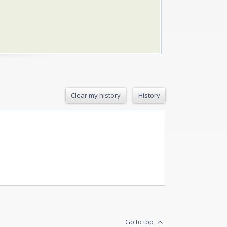
Clear my history
History
Go to top