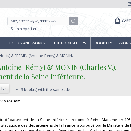
CART
Search by criteria
E
BOOKS AND WORKS
THE BOOKSELLERS
BOOK PROFESSIONS
lexis) & FRÉMIN (Antoine-Rémy) & MONIN...
ntoine-Rémy) & MONIN (Charles V.).‎
t de la Seine Inférieure.‎
ller
3 book(s) with the same title
522 x 656 mm.‎
e du département de la Seine Inférieure, renommé Seine-Maritime en 195
t statistique des départemens de la France, approuvé par le Ministère de l
41, pour son usage dans les collèges royaux, les écoles normales primai