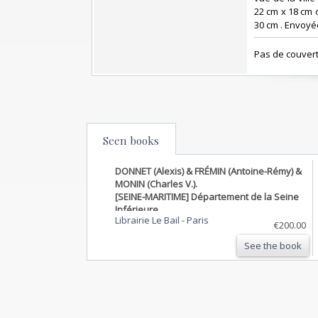
22 cm x 18 cm 
30 cm . Envoyée 
‎Pas de couvert
Seen books
DONNET (Alexis) & FRÉMIN (Antoine-Rémy) &
MONIN (Charles V.).
[SEINE-MARITIME] Département de la Seine
Inférieure.
Librairie Le Bail
-
Paris
€200.00
See the book