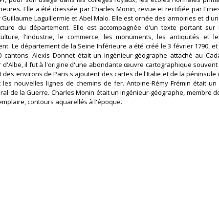
ieures. Elle a été dressée par Charles Monin, revue et rectifiée par Erne
r Guillaume Laguillermie et Abel Malo. Elle est ornée des armoiries et d'u
cture du département. Elle est accompagnée d'un texte portant sur l
griculture, l'industrie, le commerce, les monuments, les antiquités et
t. Le département de la Seine Inférieure a été créé le 3 février 1790, et 
 cantons. Alexis Donnet était un ingénieur-géographe attaché au Cad
r d'Albe, il fut à l'origine d'une abondante œuvre cartographique souvent 
 des environs de Paris s'ajoutent des cartes de l'Italie et de la péninsule 
 les nouvelles lignes de chemins de fer. Antoine-Rémy Frémin était u
ral de la Guerre. Charles Monin était un ingénieur-géographe, membre de
mplaire, contours aquarellés à l'époque.‎