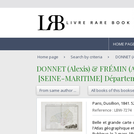
HOME PAG
Home page
Search by criteria
DONNET (A
‎DONNET (Alexis) & FRÉMIN (A
‎ [SEINE-MARITIME] Départemen
From same author ...
All books of this bookse
‎Paris, Dusillion, 1841. 
Reference : LBW-7274
‎Belle et grande cart
l'Atlas géographique e
Publique le 2 mars 18