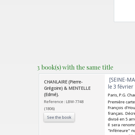
3 book(s) with the same title
‎ [SEINE-M
‎CHANLAIRE (Pierre-
le 3 févrie
Grégoire) & MENTELLE
(Edmé).‎
‎Paris, P.G. Ch
Reference : LBW-7748
‎Première cart
François d'Hou
(1806)
français. Décr
See the book
divisé en 5 ar
Il sera renomm
"Inférieure" n