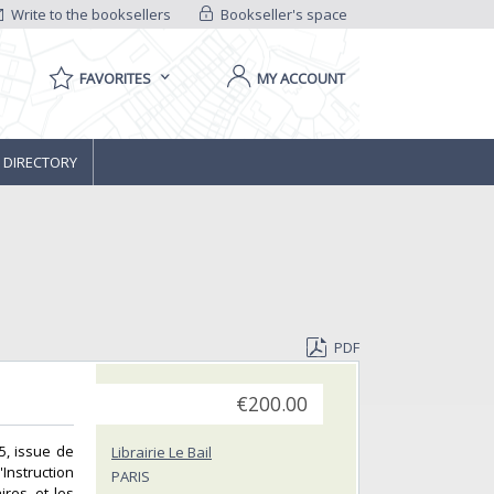
Write to the booksellers
Bookseller's space
FAVORITES
MY ACCOUNT
 DIRECTORY
PDF
€200.00
5, issue de
Librairie Le Bail
'Instruction
PARIS
res, et les