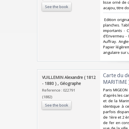
lisse orné de 
See the book
acajou, titre d
‎ Edition orig
planches. Table
importants - 
d'Envermeu - E
Auffray. Angle
Papier légèrem
angulaire sur u
‎Carte du 
‎VUILLEMIN Alexandre ( 1812
MARITIME )
- 1880 ) , Géographe‎
‎Paris MIGEON 
Reference : 022791
d'après les ca
(1882)
et de la Marin
See the book
identique à ce
parfois dispar
de 1ère et 2 è
de fer en con
vue de la ville