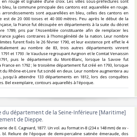
 en rouge et signalée d’une croix. Les villes sous-préfectures sont
n bleu, la commune principale des cantons est aquarellée en rouge.
es arrondissements sont aquarellées en bleu, celles des cantons en
le est de 20 000 toises et 40 000 mètres. Peu après le début de la
nçaise, la France fut découpée en départements à la suite du décret
e 1789, pris par l'Assemblée constituante afin de remplacer les
France jugées contraires à l'homogénéité de la nation. Leur nombre
limites furent fixés le 26 février 1790, et leur existence prit effet le 4
itialement au nombre de 83, trois autres départements vinrent
e 1791 et 1793 : le Vaucluse regroupant Avignon et le Comtat Venaissin
791, puis le département du Mont-Blanc, lorsque la Savoie fut
a France en 1792 ; le troisième département fut créé en 1793, lorsque
t du Rhône-et-Loire fut scindé en deux. Leur nombre augmentera au
s, jusqu'à atteindre 133 départements en 1812, lors des conquêtes
. Bel exemplaire, contours aquarellés à l'époque.‎
e du département de la Seine-Inférieure [Maritime]
sement de Dieppe.‎
erie de E. Cagniard, 1877. Un vol. au format in-8 (234 x 148 mm) de xv -
f. bl. Reliure de l'époque de demi-percaline satinée émeraude, dos