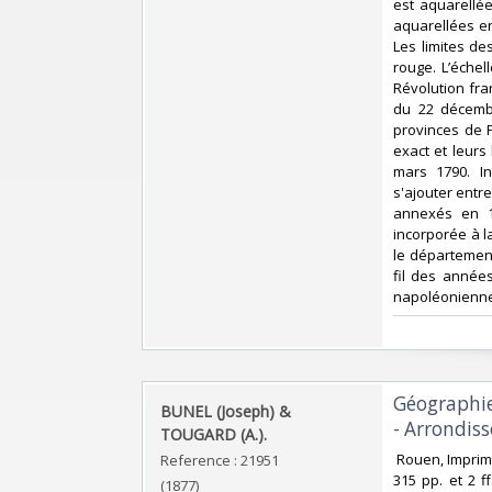
est aquarellée
aquarellées e
Les limites d
rouge. L’échel
Révolution fra
du 22 décembr
provinces de 
exact et leurs 
mars 1790. In
s'ajouter entr
annexés en 1
incorporée à l
le départemen
fil des année
napoléoniennes
‎Géographi
‎BUNEL (Joseph) &
- Arrondis
TOUGARD (A.).‎
‎ Rouen, Imprim
Reference : 21951
315 pp. et 2 f
(1877)