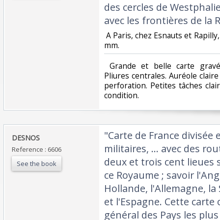
des cercles de Westphalie
avec les frontières de la 
‎ A Paris, chez Esnauts et Rapill
mm.‎
‎ Grande et belle carte grav
Pliures centrales. Auréole clai
perforation. Petites tâches cla
condition. ‎
‎"Carte de France divisée 
‎DESNOS‎
militaires, ... avec des ro
Reference : 6606
deux et trois cent lieues 
See the book
ce Royaume ; savoir l'Angl
Hollande, l'Allemagne, la S
et l'Espagne. Cette carte 
général des Pays les plu