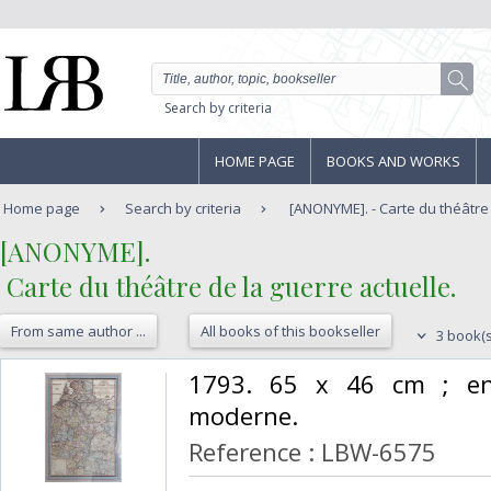
Search by criteria
HOME PAGE
BOOKS AND WORKS
Home page
Search by criteria
[ANONYME]. - Carte du théâtre d
‎[ANONYME].‎
‎ Carte du théâtre de la guerre actuelle.‎
From same author ...
All books of this bookseller
3 book(s
‎1793. 65 x 46 cm ; e
moderne.‎
Reference : LBW-6575