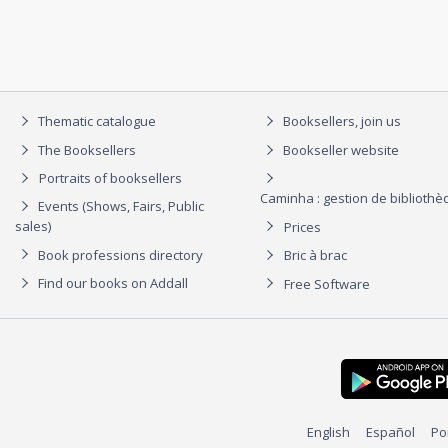
Thematic catalogue
Booksellers, join us
The Booksellers
Bookseller website
Portraits of booksellers
Caminha : gestion de biblioth
Events (Shows, Fairs, Public
sales)
Prices
Book professions directory
Bric à brac
Find our books on Addall
Free Software
English
Español
Po