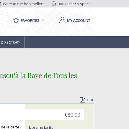
Write to the booksellers
Bookseller's space
FAVORITES
MY ACCOUNT
 DIRECTORY
usqu'à la Baye de Tous les
PDF
€80.00
 de la carte
Librairie Le Bail