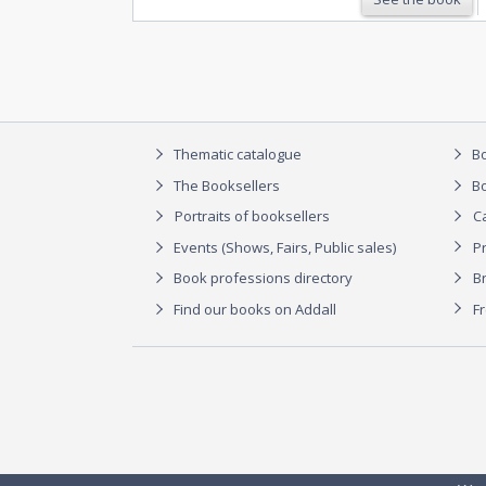
Thematic catalogue
Bo
The Booksellers
Bo
Portraits of booksellers
C
Events (Shows, Fairs, Public sales)
P
Book professions directory
Br
Find our books on Addall
F