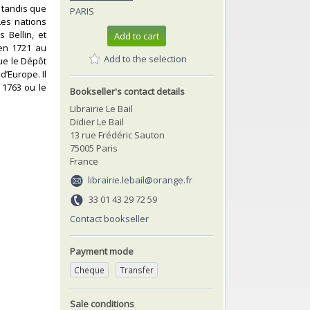
, tandis que
PARIS
Les nations
 Bellin, et
Add to cart
 en 1721 au
Add to the selection
que le Dépôt
d’Europe. Il
 1763 ou le
Bookseller's contact details
Librairie Le Bail
Didier Le Bail
13 rue Frédéric Sauton
75005 Paris
France
librairie.lebail@orange.fr
33 01 43 29 72 59
Contact bookseller
Payment mode
Cheque
Transfer
Sale conditions