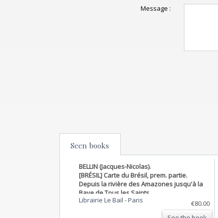
Message :
Seen books
BELLIN (Jacques-Nicolas).
[BRÉSIL] Carte du Brésil, prem. partie.
Depuis la rivière des Amazones jusqu'à la
Baye de Tous les Saints.
Librairie Le Bail
-
Paris
€80.00
See the book