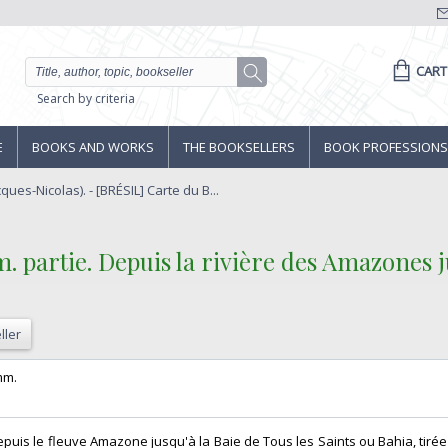
CART
Search by criteria
E
BOOKS AND WORKS
THE BOOKSELLERS
BOOK PROFESSIONS
ques-Nicolas). - [BRÉSIL] Carte du B...
. partie. Depuis la rivière des Amazones j
ller
mm.‎
 depuis le fleuve Amazone jusqu'à la Baie de Tous les Saints ou Bahia, tirée