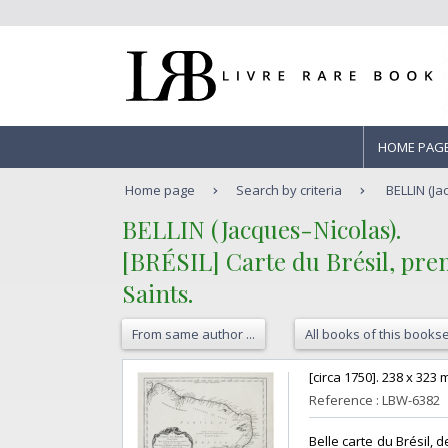
HOME PAG
Home page
Search by criteria
BELLIN (Jac
‎BELLIN (Jacques-Nicolas).‎
‎[BRÉSIL] Carte du Brésil, prem
Saints.‎
From same author ...
All books of this bookse
‎[circa 1750]. 238 x 323 
Reference : LBW-6382
‎Belle carte du Brésil,