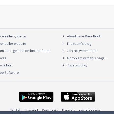
oksellers, join us
About Livre Rare Book
okseller website
The team's blog
aminha : gestion de bibliothèque
Contact webmaster
rices
A problem with this page?
ic à brac
Privacy policy
ree Software
English
Español
Português
Français
русский язык