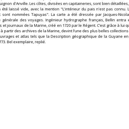
ignon d'Anville. Les côtes, divisées en capitaineries, sont bien détaillées
 a été laissé vide, avec la mention "L'intérieur du pais n'est pas connu. 
nt sont nommées Tapuyas". La carte a été dressée par Jacques-Nicolas
re générale des voyages. Ingénieur hydrographe français, Bellin entra
s et journaux de la Marine, créé en 1720 par le Régent. C’est grâce à lui 
à partir des archives de la Marine, devint l’une des plus belles collections 
vrages et atlas tels que la Description géographique de la Guyane en
3. Bel exemplaire, replié.‎