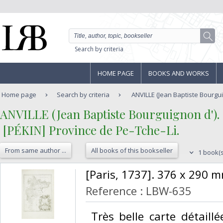
Search by criteria
HOME PAGE
BOOKS AND WORKS
Home page
Search by criteria
ANVILLE (Jean Baptiste Bourguign
‎ANVILLE (Jean Baptiste Bourguignon d').‎
‎ [PÉKIN] Province de Pe-Tche-Li. ‎
From same author ...
All books of this bookseller
1 book(s
‎[Paris, 1737]. 376 x 290 m
Reference : LBW-635
‎ Très belle carte détaill