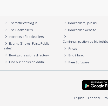
Thematic catalogue
Booksellers, join us
The Booksellers
Bookseller website
Portraits of booksellers
Caminha : gestion de biblioth
Events (Shows, Fairs, Public
sales)
Prices
Book professions directory
Bric à brac
Find our books on Addall
Free Software
English
Español
Po