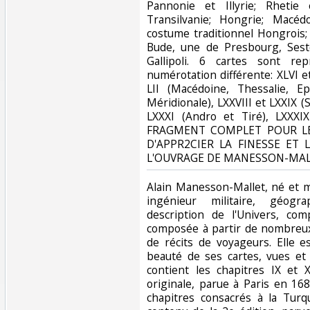
Pannonie et Illyrie; Rhetie 
Transilvanie; Hongrie; Macéd
costume traditionnel Hongrois
Bude, une de Presbourg, Sest
Gallipoli. 6 cartes sont re
numérotation différente: XLVI et
LII (Macédoine, Thessalie, Ep
Méridionale), LXXVIII et LXXIX 
LXXXI (Andro et Tiré), LXXXI
FRAGMENT COMPLET POUR LE
D'APPR2CIER LA FINESSE ET 
L'OUVRAGE DE MANESSON-MALL
‎Alain Manesson-Mallet, né et m
ingénieur militaire, géog
description de l'Univers, co
composée à partir de nombreu
de récits de voyageurs. Elle e
beauté de ses cartes, vues et
contient les chapitres IX et 
originale, parue à Paris en 16
chapitres consacrés à la Turqu