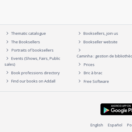
Thematic catalogue
Booksellers, join us
The Booksellers
Bookseller website
Portraits of booksellers
Caminha : gestion de biblioth
Events (Shows, Fairs, Public
sales)
Prices
Book professions directory
Bric à brac
Find our books on Addall
Free Software
English
Español
Po