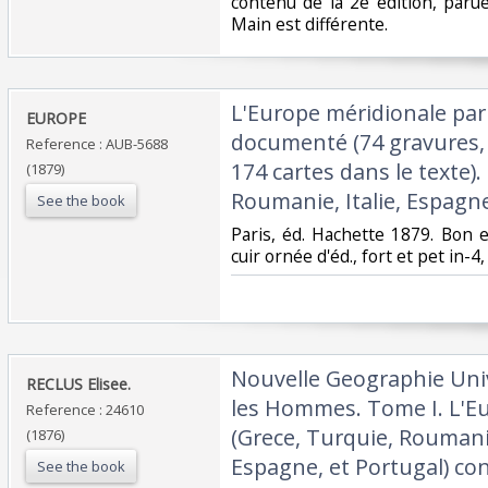
contenu de la 2e édition, paru
Main est différente.‎
‎L'Europe méridionale par
‎EUROPE‎
documenté (74 gravures, 
Reference : AUB-5688
174 cartes dans le texte).
(1879)
Roumanie, Italie, Espagne 
See the book
‎Paris, éd. Hachette 1879. Bon 
cuir ornée d'éd., fort et pet in-4
‎Nouvelle Geographie Univ
‎RECLUS Elisee. ‎
les Hommes. Tome I. L'Eu
Reference : 24610
(Grece, Turquie, Roumanie,
(1876)
Espagne, et Portugal) co
See the book