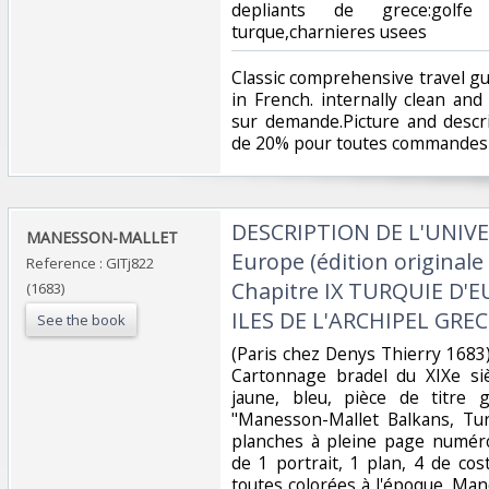
depliants de grece:golfe
turque,charnieres usees‎
‎Classic comprehensive travel g
in French. internally clean and
sur demande.Picture and descr
de 20% pour toutes commandes s
‎DESCRIPTION DE L'UNIVER
‎MANESSON-MALLET‎
Europe (édition originale 
Reference : GITj822
Chapitre IX TURQUIE D'E
(1683)
ILES DE L'ARCHIPEL GRECE
See the book
‎(Paris chez Denys Thierry 1683)
Cartonnage bradel du XIXe siè
jaune, bleu, pièce de titre
"Manesson-Mallet Balkans, Tu
planches à pleine page numér
de 1 portrait, 1 plan, 4 de co
toutes colorées à l'époque. Ma