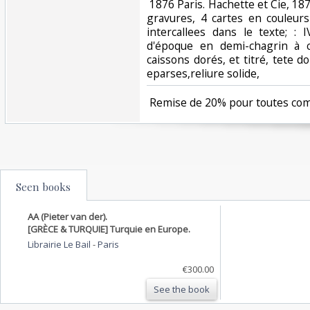
‎ 1876 Paris. Hachette et Cie, 1
gravures, 4 cartes en couleurs
intercallees dans le texte; : 
d'époque en demi-chagrin à 
caissons dorés, et titré, tete 
eparses,reliure solide,‎
‎ Remise de 20% pour toutes co
Seen books
AA (Pieter van der).
[GRÈCE & TURQUIE] Turquie en Europe.
Librairie Le Bail
-
Paris
€300.00
See the book