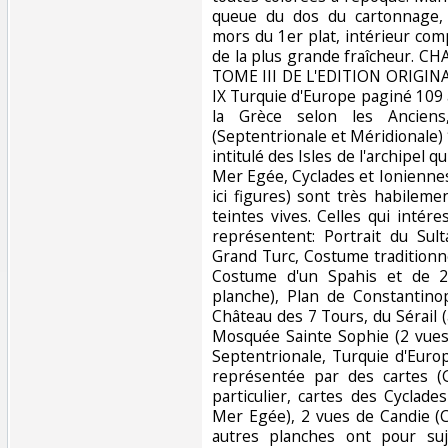
queue du dos du cartonnage, o
mors du 1er plat, intérieur comp
de la plus grande fraîcheur. C
TOME III DE L'EDITION ORIGIN
IX Turquie d'Europe paginé 109 à 1
la Grèce selon les Anciens
(Septentrionale et Méridionale)
intitulé des Isles de l'archipel qu
Mer Egée, Cyclades et Ionienne
ici figures) sont très habileme
teintes vives. Celles qui intér
représentent: Portrait du Su
Grand Turc, Costume traditionn
Costume d'un Spahis et de 2 
planche), Plan de Constantino
Château des 7 Tours, du Sérail (
Mosquée Sainte Sophie (2 vues)
Septentrionale, Turquie d'Euro
représentée par des cartes (
particulier, cartes des Cyclade
Mer Egée), 2 vues de Candie (Cr
autres planches ont pour sujet