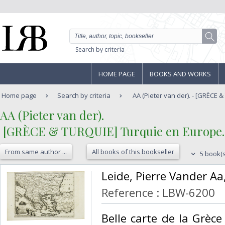
Search by criteria
HOME PAGE
BOOKS AND WORKS
Home page
Search by criteria
AA (Pieter van der). - [GRÈCE &
‎AA (Pieter van der).‎
‎ [GRÈCE & TURQUIE] Turquie en Europe.‎
From same author ...
All books of this bookseller
5 book(s
‎Leide, Pierre Vander Aa
Reference : LBW-6200
‎Belle carte de la Grèce