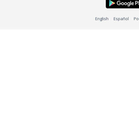
English
Español
Po