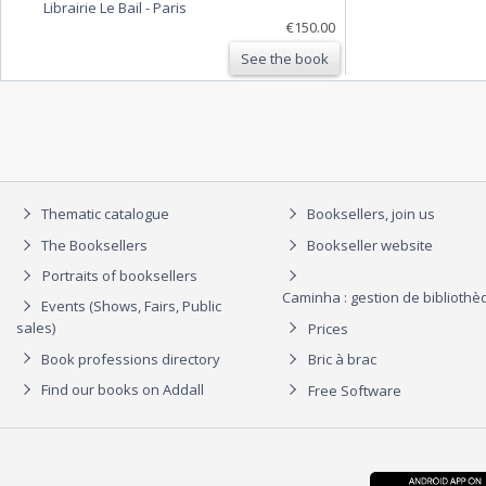
Librairie Le Bail
-
Paris
€150.00
See the book
Thematic catalogue
Booksellers, join us
The Booksellers
Bookseller website
Portraits of booksellers
Caminha : gestion de biblioth
Events (Shows, Fairs, Public
sales)
Prices
Book professions directory
Bric à brac
Find our books on Addall
Free Software