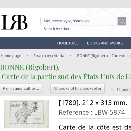
Search by criteria
HOME PAGE
BOOKS AND WORKS
Home page
Search by criteria
BONNE (Rigobert). - Carte de la
‎BONNE (Rigobert).‎
‎ Carte de la partie sud des États Unis de 
From same author ...
All books of this bookseller
1 book(s
‎[1780]. 212 x 313 mm.‎
Reference : LBW-5874
‎Carte de la côte est d