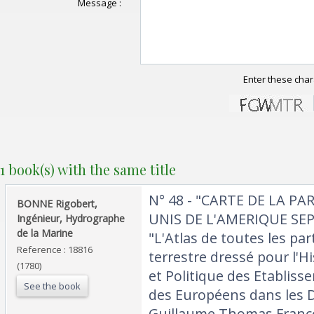
Message :
Enter these char
1 book(s) with the same title
‎N° 48 - "CARTE DE LA P
‎BONNE Rigobert,
UNIS DE L'AMERIQUE SE
Ingénieur, Hydrographe
de la Marine‎
"L'Atlas de toutes les pa
Reference : 18816
terrestre dressé pour l'H
(1780)
et Politique des Etabli
See the book
des Européens dans les 
Guillaume Thomas Francoi