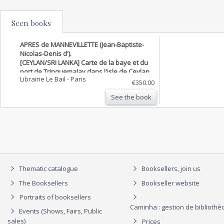
Seen books
APRES de MANNEVILLETTE (Jean-Baptiste-
Nicolas-Denis d').
[CEYLAN/SRI LANKA] Carte de la baye et du
port de Trinquemalay dans l'isle de Ceylan.
Librairie Le Bail
-
Paris
€350.00
See the book
Thematic catalogue
Booksellers, join us
The Booksellers
Bookseller website
Portraits of booksellers
Caminha : gestion de biblioth
Events (Shows, Fairs, Public
sales)
Prices