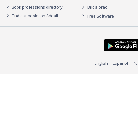
Book professions directory
Bric à brac
Find our books on Addall
Free Software
English
Español
Po