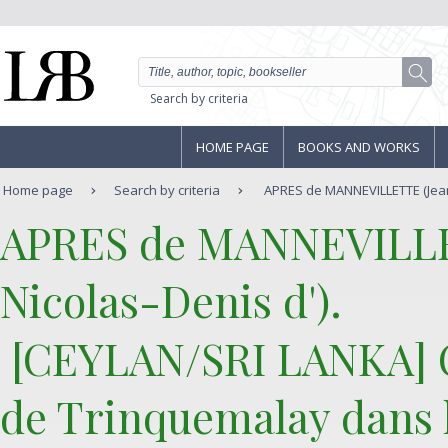
Search by criteria
HOME PAGE
BOOKS AND WORKS
Home page
Search by criteria
APRES de MANNEVILLETTE (Jean-
‎APRES de MANNEVILLE
Nicolas-Denis d').‎
‎ [CEYLAN/SRI LANKA] C
de Trinquemalay dans l'