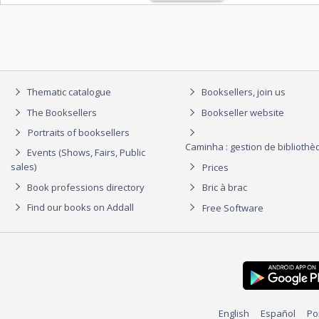
Thematic catalogue
Booksellers, join us
The Booksellers
Bookseller website
Portraits of booksellers
Caminha : gestion de biblioth
Events (Shows, Fairs, Public
sales)
Prices
Book professions directory
Bric à brac
Find our books on Addall
Free Software
English
Español
Po