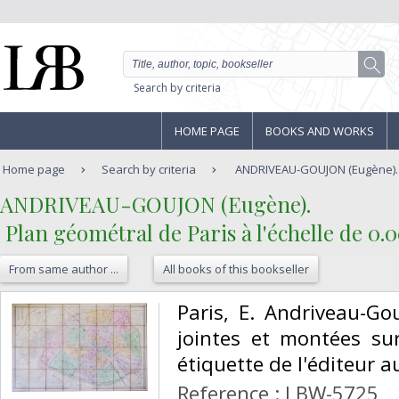
Search by criteria
HOME PAGE
BOOKS AND WORKS
Home page
Search by criteria
ANDRIVEAU-GOUJON (Eugène). -
‎ANDRIVEAU-GOUJON (Eugène).‎
‎ Plan géométral de Paris à l'échelle de 0.0
From same author ...
All books of this bookseller
‎Paris, E. Andriveau-G
jointes et montées su
étiquette de l'éditeur au
Reference : LBW-5725