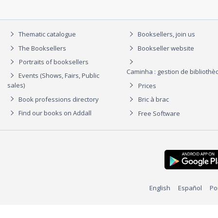
Thematic catalogue
Booksellers, join us
The Booksellers
Bookseller website
Portraits of booksellers
Caminha : gestion de biblioth
Events (Shows, Fairs, Public
sales)
Prices
Book professions directory
Bric à brac
Find our books on Addall
Free Software
English
Español
Po