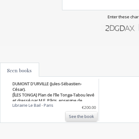
Enter these char
Seen books
DUMONT D'URVILLE (Jules-Sébastien-
César).
[ÎLES TONGA] Plan de l'île Tonga-Tabou levé
et dressé par M.E. Pâris, enseigne de
Librairie Le Bail
-
Paris
vaisseau.
€200.00
See the book