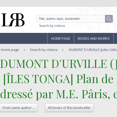
Search by criteria
HOME PAGE
BOOKS AND WORKS
Home page
Search by criteria
DUMONT D'URVILLE (Jules-Sébast
‎DUMONT D'URVILLE (Ju
‎ [ÎLES TONGA] Plan de 
dressé par M.E. Pâris, 
From same author ...
All books of this bookseller