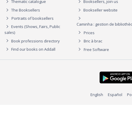
Thematic catalogue
Booksellers, join us
The Booksellers
Bookseller website
Portraits of booksellers
Caminha : gestion de biblioth
Events (Shows, Fairs, Public
sales)
Prices
Book professions directory
Bric à brac
Find our books on Addall
Free Software
English
Español
Po