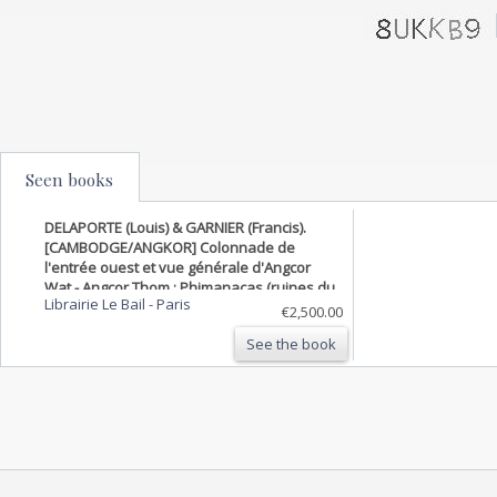
Seen books
DELAPORTE (Louis) & GARNIER (Francis).
[CAMBODGE/ANGKOR] Colonnade de
l'entrée ouest et vue générale d'Angcor
Wat - Angcor Thom : Phimanacas (ruines du
Librairie Le Bail
-
Paris
palais des rois d'Angcor) - Vue de Stunc
€2,500.00
Trenc et de l'embouchure du Se Cong.
See the book