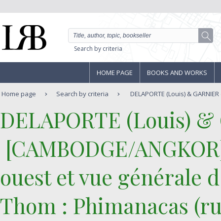
Search by criteria
HOME PAGE
BOOKS AND WORKS
Home page
Search by criteria
DELAPORTE (Louis) & GARNIER (F
‎DELAPORTE (Louis) & 
‎ [CAMBODGE/ANGKOR] 
ouest et vue générale 
Thom : Phimanacas (rui