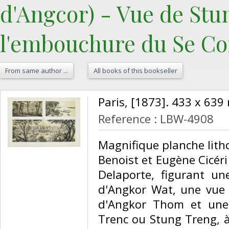
d'Angcor) - Vue de Stu
l'embouchure du Se Con
From same author ...
All books of this bookseller
‎Paris, [1873]. 433 x 639
Reference : LBW-4908
‎Magnifique planche lit
Benoist et Eugène Cicéri
Delaporte, figurant u
d'Angkor Wat, une vue 
d'Angkor Thom et une 
Trenc ou Stung Treng, à