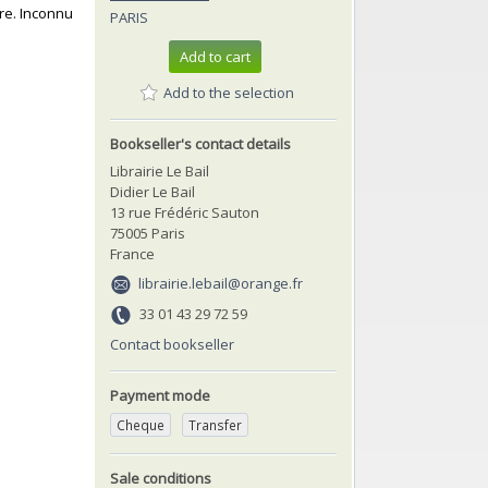
ire. Inconnu
PARIS
Add to cart
Add to the selection
Bookseller's contact details
Librairie Le Bail
Didier Le Bail
13 rue Frédéric Sauton
75005 Paris
France
librairie.lebail@orange.fr
33 01 43 29 72 59
Contact bookseller
Payment mode
Cheque
Transfer
Sale conditions