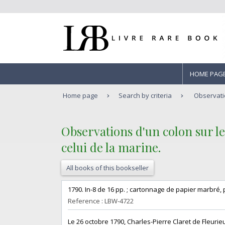
HOME PAG
Home page
Search by criteria
Observatio
‎Observations d'un colon sur l
celui de la marine.‎
All books of this bookseller
‎1790. In-8 de 16 pp. ; cartonnage de papier marbré, 
Reference : LBW-4722
‎Le 26 octobre 1790, Charles-Pierre Claret de Fleur