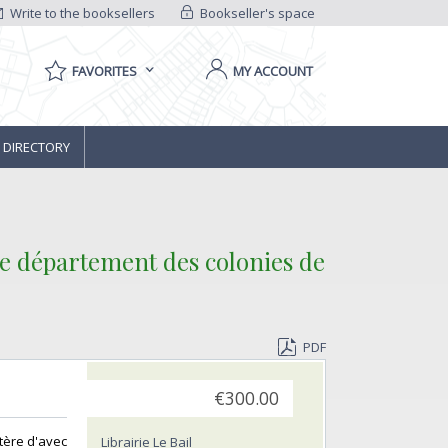
Write to the booksellers
Bookseller's space
FAVORITES
MY ACCOUNT
 DIRECTORY
 le département des colonies de
PDF
€300.00
stère d'avec
Librairie Le Bail