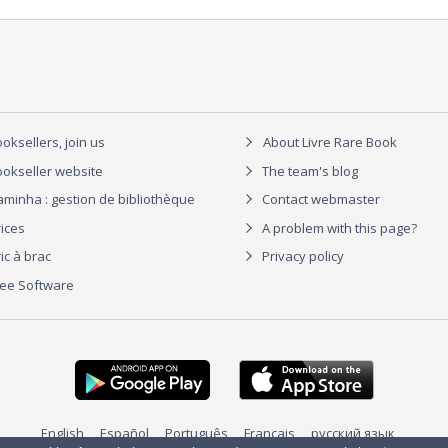
oksellers, join us
About Livre Rare Book
okseller website
The team's blog
aminha : gestion de bibliothèque
Contact webmaster
rices
A problem with this page?
ic à brac
Privacy policy
ree Software
English
Español
Português
Français
русский язык