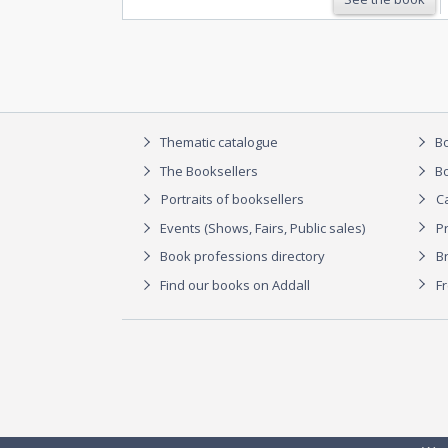
Thematic catalogue
Bo
The Booksellers
Bo
Portraits of booksellers
C
Events (Shows, Fairs, Public sales)
P
Book professions directory
Br
Find our books on Addall
F