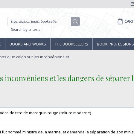
CART
Search by criteria
E
BOOKS AND WORKS
THE BOOKSELLERS
BOOK PROFESSIONS
ns d'un colon sur les inconvéniens et...
es inconvéniens et les dangers de séparer
pièce de titre de maroquin rouge (reliure moderne).‎
ieu fut nommé ministre de la marine, et demanda la séparation de son mini