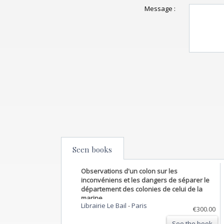
Message :
Seen books
Observations d'un colon sur les
inconvéniens et les dangers de séparer le
département des colonies de celui de la
marine.
Librairie Le Bail
-
Paris
€300.00
See the book