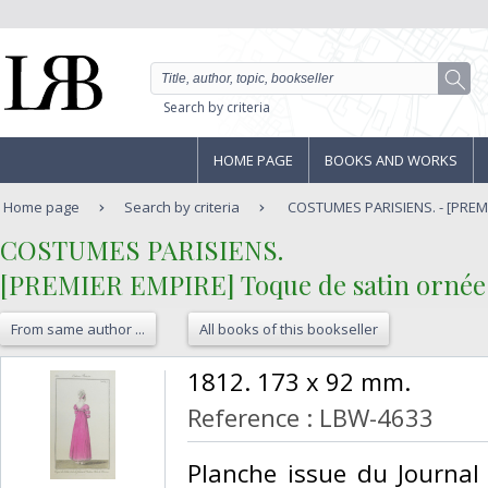
Search by criteria
HOME PAGE
BOOKS AND WORKS
Home page
Search by criteria
COSTUMES PARISIENS. - [PREMI
‎COSTUMES PARISIENS.‎
‎[PREMIER EMPIRE] Toque de satin ornée 
From same author ...
All books of this bookseller
‎1812. 173 x 92 mm.‎
Reference : LBW-4633
‎Planche issue du Journa