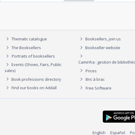
Thematic catalogue
Booksellers, join us
The Booksellers
Bookseller website
Portraits of booksellers
Caminha : gestion de biblioth
Events (Shows, Fairs, Public
sales)
Prices
Book professions directory
Bric à brac
Find our books on Addall
Free Software
English
Español
Po