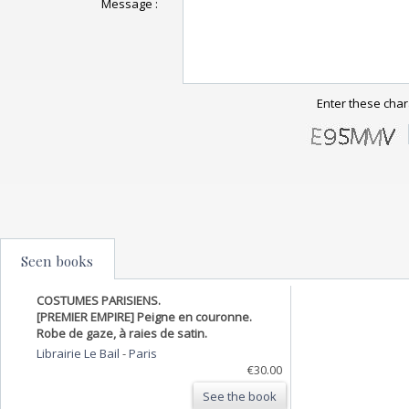
Message :
Enter these char
Seen books
COSTUMES PARISIENS.
[PREMIER EMPIRE] Peigne en couronne.
Robe de gaze, à raies de satin.
Librairie Le Bail
-
Paris
€30.00
See the book