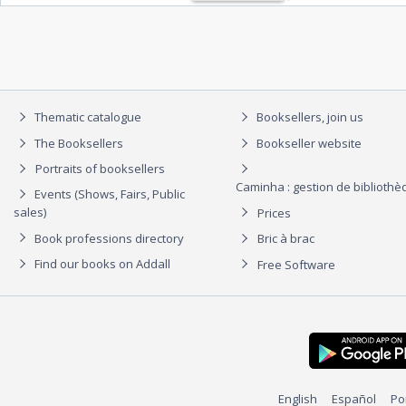
Thematic catalogue
Booksellers, join us
The Booksellers
Bookseller website
Portraits of booksellers
Caminha : gestion de biblioth
Events (Shows, Fairs, Public
sales)
Prices
Book professions directory
Bric à brac
Find our books on Addall
Free Software
English
Español
Po