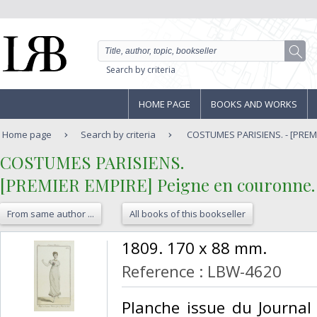
Search by criteria
HOME PAGE
BOOKS AND WORKS
Home page
Search by criteria
COSTUMES PARISIENS. - [PREMI
‎COSTUMES PARISIENS.‎
‎[PREMIER EMPIRE] Peigne en couronne. Ro
From same author ...
All books of this bookseller
‎1809. 170 x 88 mm.‎
Reference : LBW-4620
‎Planche issue du Journa