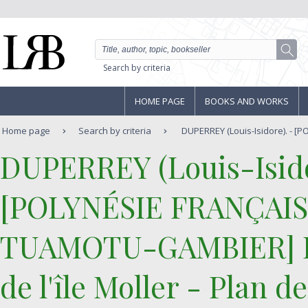
Search by criteria
HOME PAGE
BOOKS AND WORKS
Home page
Search by criteria
DUPERREY (Louis-Isidore). - [P
‎DUPERREY (Louis-Isido
‎[POLYNÉSIE FRANÇAI
TUAMOTU-GAMBIER] Plan
de l'île Moller - Plan d