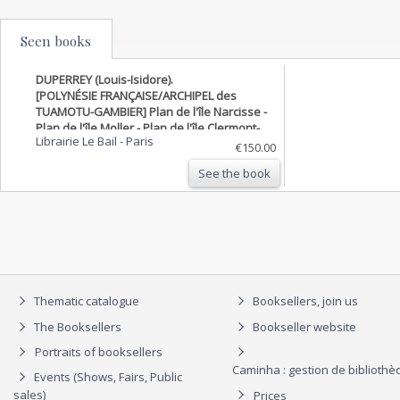
Seen books
DUPERREY (Louis-Isidore).
[POLYNÉSIE FRANÇAISE/ARCHIPEL des
TUAMOTU-GAMBIER] Plan de l'île Narcisse -
Plan de l'île Moller - Plan de l'île Clermont-
Librairie Le Bail
-
Paris
Tonnerre.
€150.00
See the book
Thematic catalogue
Booksellers, join us
The Booksellers
Bookseller website
Portraits of booksellers
Caminha : gestion de biblioth
Events (Shows, Fairs, Public
sales)
Prices