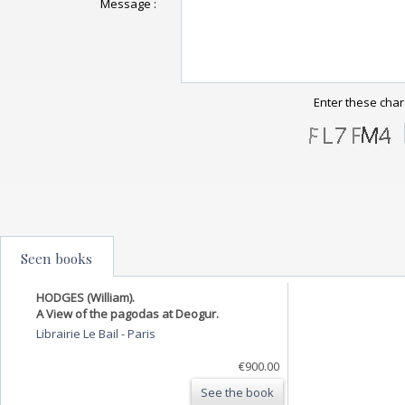
Message :
Enter these char
Seen books
HODGES (William).
A View of the pagodas at Deogur.
Librairie Le Bail
-
Paris
€900.00
See the book