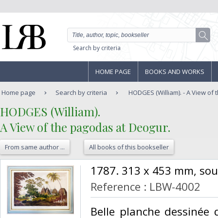
Search by criteria
HOME PAGE
BOOKS AND WORKS
Home page
Search by criteria
HODGES (William). - A View of 
‎HODGES (William).‎
‎A View of the pagodas at Deogur.‎
From same author ...
All books of this bookseller
‎1787. 313 x 453 mm, sou
Reference : LBW-4002
‎Belle planche dessinée