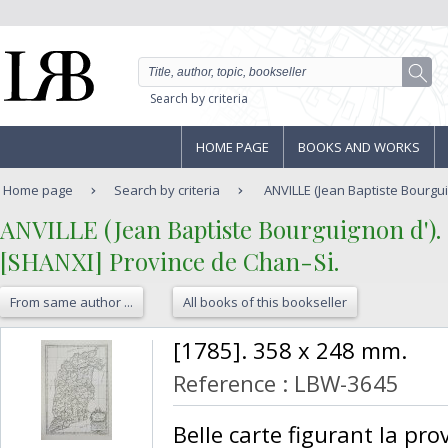
Search by criteria
HOME PAGE
BOOKS AND WORKS
Home page
Search by criteria
ANVILLE (Jean Baptiste Bourguig
‎ANVILLE (Jean Baptiste Bourguignon d').‎
‎[SHANXI] Province de Chan-Si. ‎
From same author ...
All books of this bookseller
‎[1785]. 358 x 248 mm.‎
Reference : LBW-3645
‎Belle carte figurant la pr