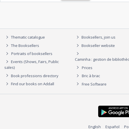
Thematic catalogue
Booksellers, join us
The Booksellers
Bookseller website
Portraits of booksellers
Caminha : gestion de biblioth
Events (Shows, Fairs, Public
sales)
Prices
Book professions directory
Bric à brac
Find our books on Addall
Free Software
English
Español
Po