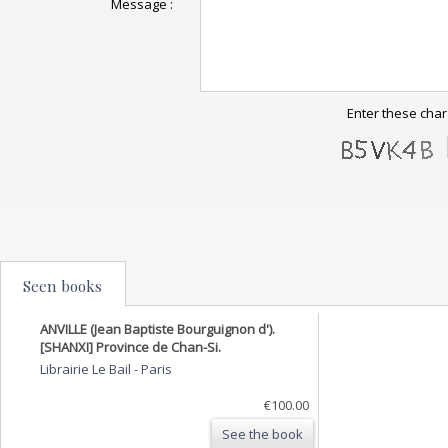
Message :
Enter these char
Seen books
ANVILLE (Jean Baptiste Bourguignon d').
[SHANXI] Province de Chan-Si.
Librairie Le Bail
-
Paris
€100.00
See the book