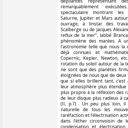
dépliantes représentant d
remarquablement exécuté
spectaculaire montrant les t
Saturne, Jupiter et Mars autou
ouvrage, à linstar des trav
Scalberge ou de Jacques Alexand
reflux de la mer", labbé Branc
phénomène des marées. A un
l'astronomie telle que nous la
déjà connues et mathémati
Copernic, Kepler, Newton, etc.
rotation du soleil autour de la 
ne sont que des planètes firma
éloignées de nous que de deux f
que si elles brillent tant, c'e
leur atmosphère plus étendue q
plus propre à la réflexion des 
de leur disque plus radieux à cau
(II, p.7) . Un peu plus loin, i
naturelle de tous les mouve
raréfaction et l'électrisation act
dans l'éther circonvoisin de 
condensation et électrisatio