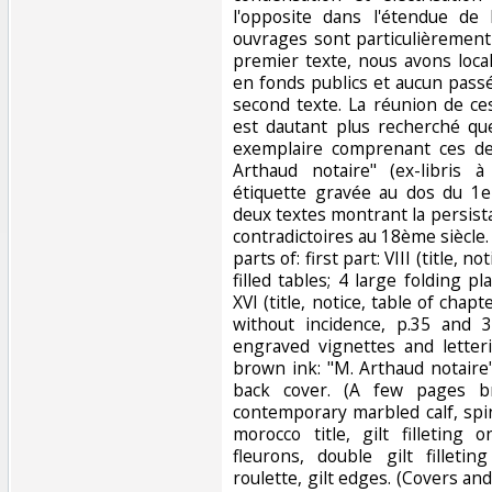
l'opposite dans l'étendue de 
ouvrages sont particulièrement
premier texte, nous avons loca
en fonds publics et aucun pass
second texte. La réunion de c
est dautant plus recherché q
exemplaire comprenant ces de
Arthaud notaire" (ex-libris 
étiquette gravée au dos du 1e
deux textes montrant la persist
contradictoires au 18ème siècle. 
parts of: first part: VIII (title, n
filled tables; 4 large folding p
XVI (title, notice, table of chap
without incidence, p.35 and 
engraved vignettes and letteri
brown ink: "M. Arthaud notaire
back cover. (A few pages br
contemporary marbled calf, spi
morocco title, gilt filleting
fleurons, double gilt filleti
roulette, gilt edges. (Covers and