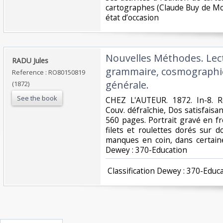
cartographes (Claude Buy de Mo
état d’occasion ‎
‎Nouvelles Méthodes. Lectu
‎RADU Jules‎
grammaire, cosmographie
Reference : RO80150819
générale.‎
(1872)
See the book
‎CHEZ L'AUTEUR. 1872. In-8. Re
Couv. défraîchie, Dos satisfais
560 pages. Portrait gravé en fro
filets et roulettes dorés sur 
manques en coin, dans certaines
Dewey : 370-Education‎
‎ Classification Dewey : 370-Educa