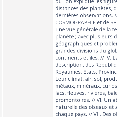
où l'on explique les fig
distances des planètes, 
dernières observations. //
COSMOGRAPHIE et de SPH
une vue générale de la t
planète ; avec plusieurs d
géographiques et problèmes
grandes divisions du glob
continents et îles. // IV. 
description, des Républi
Royaumes, Etats, Province
Leur climat, air, sol, pro
métaux, minéraux, curiosi
lacs, fleuves, rivières, bai
promontoires. // VI. Un a
naturelle des oiseaux et
chaque pays. // VII. Des 