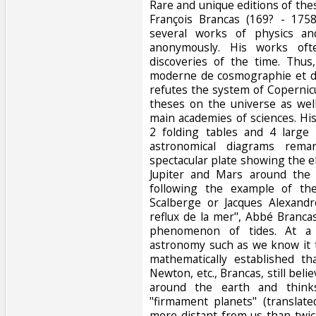
Rare and unique editions of th
François Brancas (169? - 1758
several works of physics an
anonymously. His works ofte
discoveries of the time. Thus,
moderne de cosmographie et de 
refutes the system of Copernic
theses on the universe as wel
main academies of sciences. His
2 folding tables and 4 large 
astronomical diagrams rema
spectacular plate showing the ell
Jupiter and Mars around the 
following the example of th
Scalberge or Jacques Alexandr
reflux de la mer", Abbé Branca
phenomenon of tides. At a
astronomy such as we know it 
mathematically established th
Newton, etc., Brancas, still beli
around the earth and think
"firmament planets" (translate
more distant from us than twic