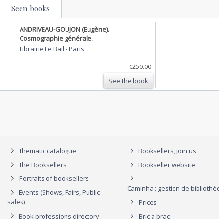
Seen books
ANDRIVEAU-GOUJON (Eugène).
Cosmographie générale.
Librairie Le Bail
-
Paris
€250.00
See the book
Thematic catalogue
Booksellers, join us
The Booksellers
Bookseller website
Portraits of booksellers
Caminha : gestion de biblioth
Events (Shows, Fairs, Public
sales)
Prices
Book professions directory
Bric à brac