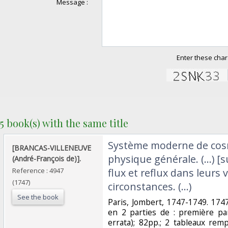
Message :
Enter these char
5 book(s) with the same title
‎Système moderne de cos
‎[BRANCAS-VILLENEUVE
physique générale. (...) [s
(André-François de)].‎
Reference : 4947
flux et reflux dans leurs 
(1747)
circonstances. (...)‎
See the book
‎Paris, Jombert, 1747-1749. 174
en 2 parties de : première parti
errata); 82pp.; 2 tableaux rem