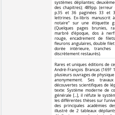
systèmes dépliantes; deuxième p
des chapitres); 489pp. (erreu
p.35 et 36 paginées 33 et 3
lettrines. Ex-libris manuscrit
notaire" sur une étiquette 
(Quelques pages brunies, ra
marbré d'époque, dos à nerf
rouge, encadrement de filet
fleurons angulaires, double filet
dorée intérieure, tranches 
discrètement restaurés).‎
‎Rares et uniques éditions de 
André-François Brancas (169? 1
plusieurs ouvrages de physique 
anonymement. Ses travaux
découvertes scientifiques de lé
texte: Système moderne de c
générale [...], il réfute le syst
les différentes thèses sur l'univ
des principales académies de
illustré de 2 tableaux déplia