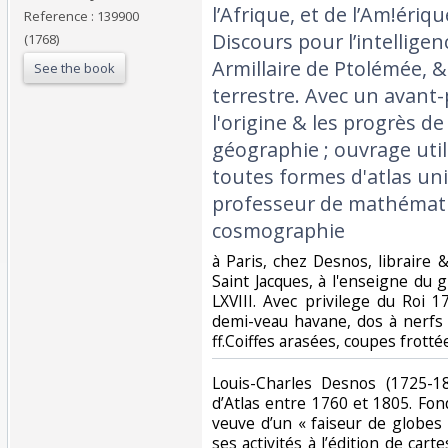
l’Afrique, et de l’Am!ériq
Reference : 139900
Discours pour l’intellige
(1768)
Armillaire de Ptolémée, &
See the book
terrestre. Avec un avant
l'origine & les progrès de
géographie ; ouvrage util
toutes formes d'atlas uni
professeur de mathémat
cosmographie‎
‎à Paris, chez Desnos, libraire
Saint Jacques, à l'enseigne du 
LXVIII. Avec privilege du Roi 
demi-veau havane, dos à nerfs 
ff.Coiffes arasées, coupes frottées
‎Louis-Charles Desnos (1725-1
d’Atlas entre 1760 et 1805. Fon
veuve d’un « faiseur de globes »
ses activités à l’édition de carte