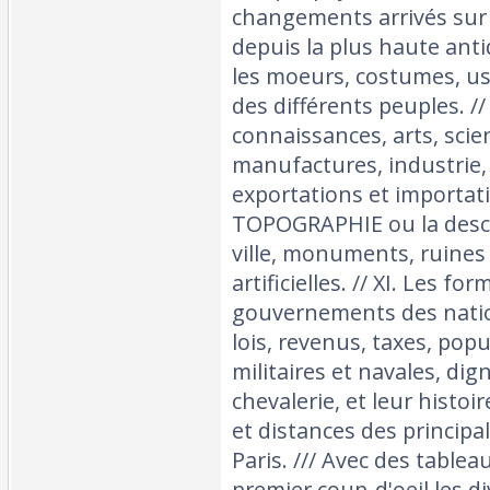
changements arrivés sur l
depuis la plus haute antiqu
les moeurs, costumes, 
des différents peuples. //
connaissances, arts, scie
manufactures, industrie
exportations et importatio
TOPOGRAPHIE ou la descr
ville, monuments, ruines 
artificielles. // XI. Les fo
gouvernements des nation
lois, revenus, taxes, popu
militaires et navales, dig
chevalerie, et leur histoir
et distances des principa
Paris. /// Avec des tablea
premier coup-d'oeil les di