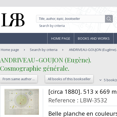
Search by criteria
HOME PAGE
BOOKS AND WORKS
Home page
Search by criteria
ANDRIVEAU-GOUJON (Eugène). 
‎ANDRIVEAU-GOUJON (Eugène).‎
‎Cosmographie générale.‎
From same author ...
All books of this bookseller
5 book(s
‎[circa 1880]. 513 x 669 m
Reference : LBW-3532
‎Belle planche en couleur