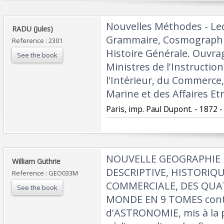
‎Nouvelles Méthodes - Lect
‎RADU (Jules) ‎
Grammaire, Cosmographi
Reference : 2301
Histoire Générale. Ouvr
See the book
Ministres de l'Instructio
l'Intérieur, du Commerce,
Marine et des Affaires Etr
‎Paris, imp. Paul Dupont. - 1872 - 5
‎NOUVELLE GEOGRAPHIE 
‎William Guthrie ‎
DESCRIPTIVE, HISTORIQU
Reference : GEO033M
COMMERCIALE, DES QUA
See the book
MONDE EN 9 TOMES conten
d'ASTRONOMIE, mis à la p