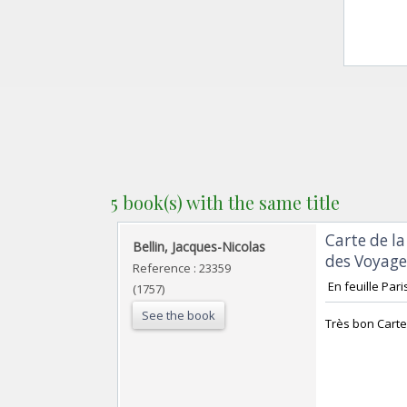
5 book(s) with the same title
‎Carte de l
‎Bellin, Jacques-Nicolas‎
des Voyages
Reference : 23359
‎ En feuille Pari
(1757)
See the book
‎Très bon Carte