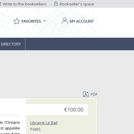
Write to the booksellers
Bookseller's space
FAVORITES
MY ACCOUNT
 DIRECTORY
PDF
€100.00
e l'Ontario
Librairie Le Bail
est appelée
PARIS
assage dans