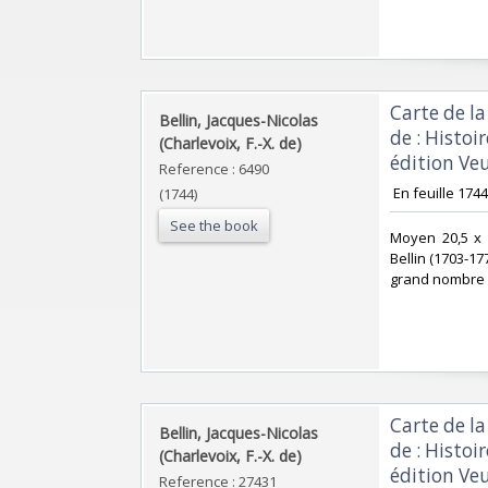
‎Carte de l
‎Bellin, Jacques-Nicolas
de : Histoi
(Charlevoix, F.-X. de)‎
édition Veu
Reference : 6490
‎ En feuille 1744 
(1744)
See the book
‎Moyen 20,5 x 
Bellin (1703-1
grand nombre d
‎Carte de l
‎Bellin, Jacques-Nicolas
de : Histoi
(Charlevoix, F.-X. de)‎
édition Veu
Reference : 27431