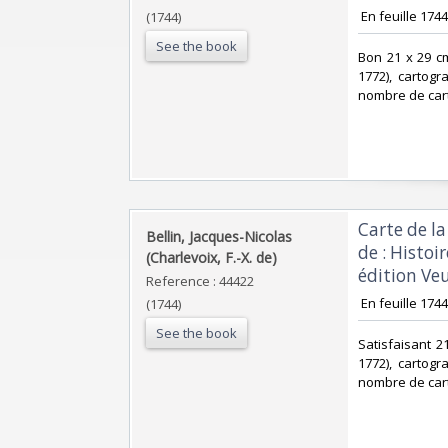
‎ En feuille 1744 
(1744)
See the book
‎Bon 21 x 29 cm
1772), cartog
nombre de cart
‎Carte de l
‎Bellin, Jacques-Nicolas
de : Histoi
(Charlevoix, F.-X. de)‎
édition Veu
Reference : 44422
‎ En feuille 1744 
(1744)
See the book
‎Satisfaisant 
1772), cartog
nombre de cart