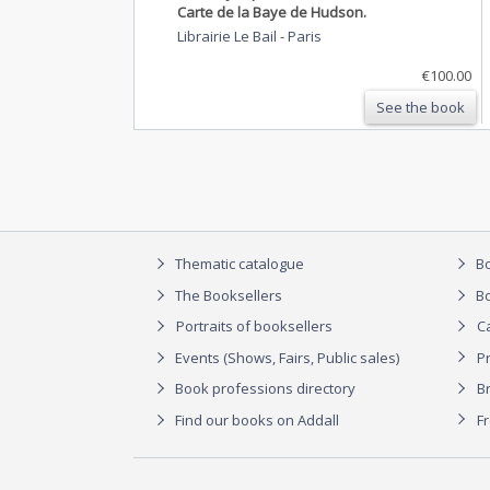
Carte de la Baye de Hudson.
Librairie Le Bail
-
Paris
€100.00
See the book
Thematic catalogue
Bo
The Booksellers
Bo
Portraits of booksellers
C
Events (Shows, Fairs, Public sales)
P
Book professions directory
Br
Find our books on Addall
F