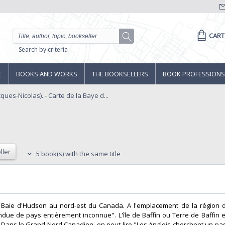
CART
Search by criteria
E
BOOKS AND WORKS
THE BOOKSELLERS
BOOK PROFESSIONS
cques-Nicolas). - Carte de la Baye d...
ller
5 book(s) with the same title
 la Baie d'Hudson au nord-est du Canada. A l'emplacement de la région d
ndue de pays entièrement inconnue". L'île de Baffin ou Terre de Baffin 
. Dans le Grand Nord Canadien, on peut lire "Les Anglois cherchent un p