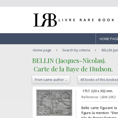
HOME PAG
Home page
Search by criteria
BELLIN (Ja
‎BELLIN (Jacques-Nicolas).‎
‎ Carte de la Baye de Hudson.‎
From same author ...
All books of this bookse
‎ 1757. 220 x 302 mm. ‎
Reference : LBW-2952
‎Belle carte figurant
figure la mention "Ete
Isle de Bonne Fortune