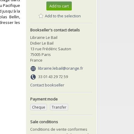
au Pacifique
Add to cart
d jusqu'à la
Add to the selection
las Bellin,
dresser les
Bookseller's contact details
Librairie Le Bail
Didier Le Bail
13 rue Frédéric Sauton
75005 Paris
France
librairie.lebail@orange.fr
33 01 43 29 72 59
Contact bookseller
Payment mode
Cheque
Transfer
Sale conditions
Conditions de vente conformes