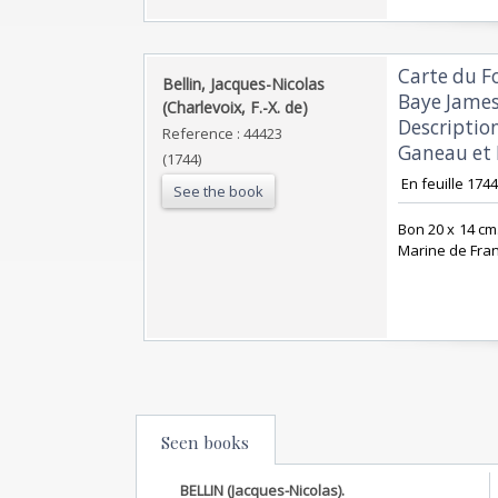
‎Carte du 
‎Bellin, Jacques-Nicolas
Baye James.
(Charlevoix, F.-X. de)‎
Description
Reference : 44423
Ganeau et N
(1744)
‎ En feuille 1744 
See the book
‎Bon 20 x 14 cm
Marine de Fran
Seen books
BELLIN (Jacques-Nicolas).