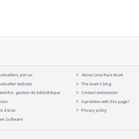
oksellers, join us
About Livre Rare Book
okseller website
The team's blog
aminha : gestion de bibliothèque
Contact webmaster
rices
A problem with this page?
ic à brac
Privacy policy
ree Software