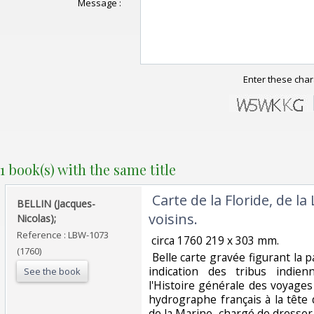
Message :
Enter these char
1 book(s) with the same title
‎ Carte de la Floride, de l
‎BELLIN (Jacques-
voisins.‎
Nicolas);‎
Reference : LBW-1073
‎ circa 1760 219 x 303 mm. ‎
(1760)
‎ Belle carte gravée figurant la 
indication des tribus indien
See the book
l'Histoire générale des voyages
hydrographe français à la tête
de la Marine, chargé de dresser 