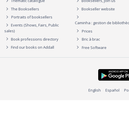
Thematic catalogue
Booksellers, join us
The Booksellers
Bookseller website
Portraits of booksellers
Caminha : gestion de biblioth
Events (Shows, Fairs, Public
sales)
Prices
Book professions directory
Bric à brac
Find our books on Addall
Free Software
English
Español
Po