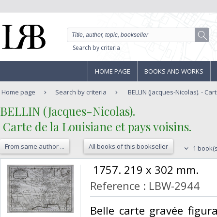
Search by criteria
HOME PAGE
BOOKS AND WORKS
Home page
Search by criteria
BELLIN (Jacques-Nicolas). - Carte
‎BELLIN (Jacques-Nicolas).‎
‎ Carte de la Louisiane et pays voisins.‎
From same author ...
All books of this bookseller
1 book(s
‎ 1757. 219 x 302 mm. ‎
Reference : LBW-2944
‎Belle carte gravée figur