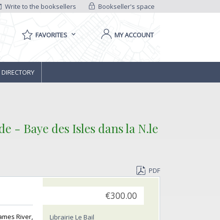
Write to the booksellers
Bookseller's space
FAVORITES
MY ACCOUNT
 DIRECTORY
 - Baye des Isles dans la N.le
PDF
€300.00
hames River,
Librairie Le Bail