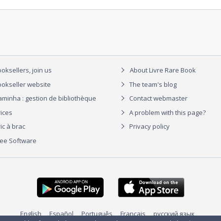
oksellers, join us
About Livre Rare Book
okseller website
The team's blog
aminha : gestion de bibliothèque
Contact webmaster
rices
A problem with this page?
ic à brac
Privacy policy
ree Software
English
Español
Português
Français
русский язык