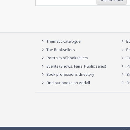
Thematic catalogue
Bo
The Booksellers
Bo
Portraits of booksellers
C
Events (Shows, Fairs, Public sales)
P
Book professions directory
Br
Find our books on Addall
F