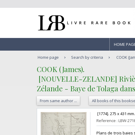
HOME PAG
Home page
Search by criteria
COOK (Jam
‎COOK (James).‎
‎ [NOUVELLE-ZELANDE] Rivière 
Zélande - Baye de Tolaga dans 
From same author ...
All books of this bookse
‎ [1774]. 275 x 431 mm. 
Reference : LBW-271
‎Plans de trois baies