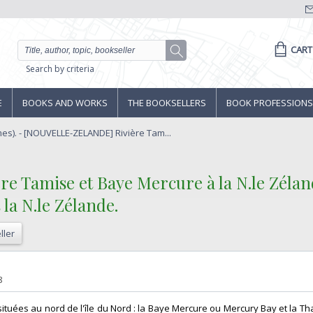
CART
Search by criteria
E
BOOKS AND WORKS
THE BOOKSELLERS
BOOK PROFESSIONS
es). - [NOUVELLE-ZELANDE] Rivière Tam...
Tamise et Baye Mercure à la N.le Zélande
la N.le Zélande.‎
ller
‎
8
 situées au nord de l'île du Nord : la Baye Mercure ou Mercury Bay et la T