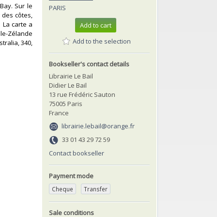
Bay. Sur le
PARIS
 des côtes,
 La carte a
Add to cart
lle-Zélande
Add to the selection
tralia, 340,
Bookseller's contact details
Librairie Le Bail
Didier Le Bail
13 rue Frédéric Sauton
75005 Paris
France
librairie.lebail@orange.fr
33 01 43 29 72 59
Contact bookseller
Payment mode
Cheque
Transfer
Sale conditions