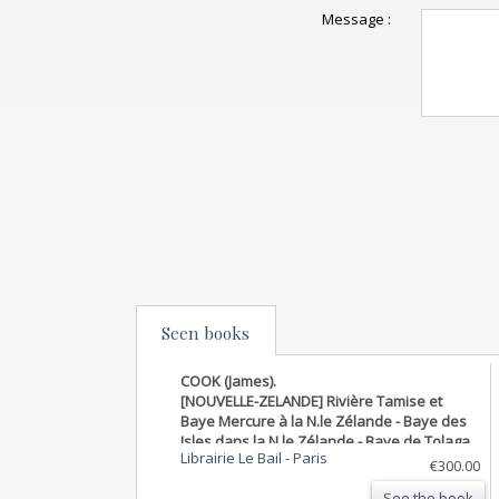
Message :
Seen books
COOK (James).
[NOUVELLE-ZELANDE] Rivière Tamise et
Baye Mercure à la N.le Zélande - Baye des
Isles dans la N.le Zélande - Baye de Tolaga
Librairie Le Bail
-
Paris
dans la N.le Zélande.
€300.00
See the book