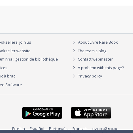
oksellers, join us
About Livre Rare Book
okseller website
The team's blog
aminha : gestion de bibliothèque
Contact webmaster
rices
A problem with this page?
ic à brac
Privacy policy
ree Software
English
Español
Português
Français
русский язык