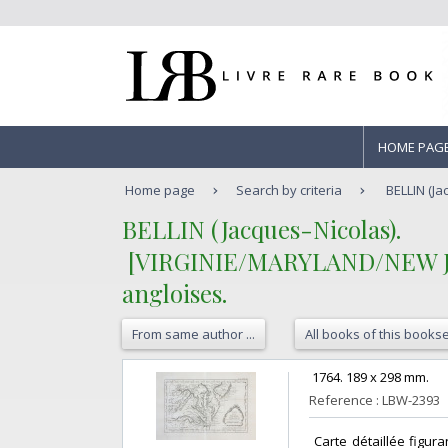
HOME PAG
Home page
Search by criteria
BELLIN (Ja
‎BELLIN (Jacques-Nicolas).‎
‎ [VIRGINIE/MARYLAND/NEW JER
angloises.‎
From same author ...
All books of this bookse
‎ 1764. 189 x 298 mm. ‎
Reference : LBW-2393
‎ Carte détaillée figu