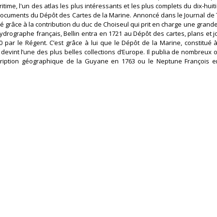
ritime, l'un des atlas les plus intéressants et les plus complets du dix-huit
ocuments du Dépôt des Cartes de la Marine. Annoncé dans le Journal de
blié grâce à la contribution du duc de Choiseul qui prit en charge une grand
drographe français, Bellin entra en 1721 au Dépôt des cartes, plans et 
 par le Régent. C’est grâce à lui que le Dépôt de la Marine, constitué à
 devint l’une des plus belles collections d’Europe. Il publia de nombreux 
cription géographique de la Guyane en 1763 ou le Neptune François e