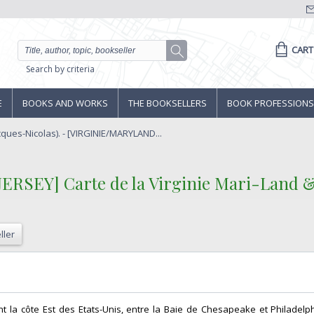
CART
Search by criteria
E
BOOKS AND WORKS
THE BOOKSELLERS
BOOK PROFESSIONS
cques-Nicolas). - [VIRGINIE/MARYLAND...
SEY] Carte de la Virginie Mari-Land &a 
ller
rant la côte Est des Etats-Unis, entre la Baie de Chesapeake et Philadelph