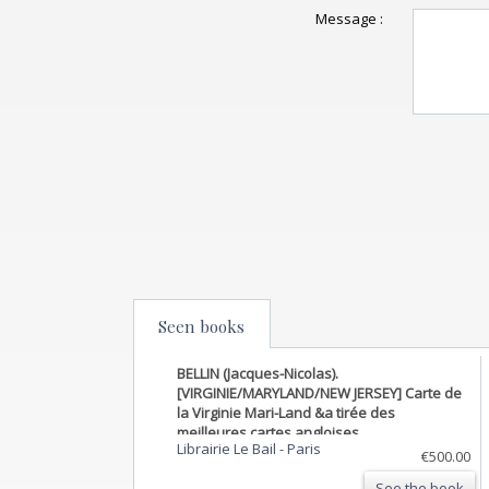
Message :
Seen books
BELLIN (Jacques-Nicolas).
[VIRGINIE/MARYLAND/NEW JERSEY] Carte de
la Virginie Mari-Land &a tirée des
meilleures cartes angloises.
Librairie Le Bail
-
Paris
€500.00
See the book