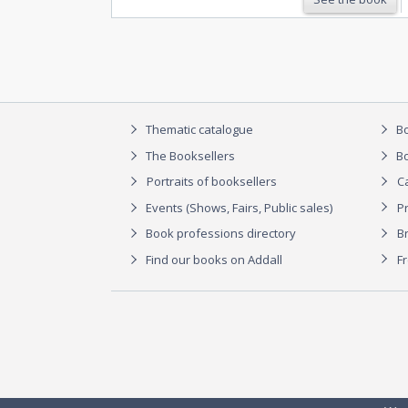
Thematic catalogue
Bo
The Booksellers
Bo
Portraits of booksellers
C
Events (Shows, Fairs, Public sales)
P
Book professions directory
Br
Find our books on Addall
F