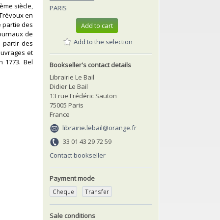
ième siècle,
PARIS
 Trévoux en
e partie des
Add to cart
journaux de
Add to the selection
 partir des
ouvrages et
n 1773. Bel
Bookseller's contact details
Librairie Le Bail
Didier Le Bail
13 rue Frédéric Sauton
75005 Paris
France
librairie.lebail@orange.fr
33 01 43 29 72 59
Contact bookseller
Payment mode
Cheque
Transfer
Sale conditions