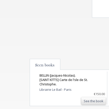
Seen books
BELLIN (Jacques-Nicolas).
[SAINT KITTS] Carte de l'sle de St.
Christophe.
Librairie Le Bail
-
Paris
€150.00
See the book