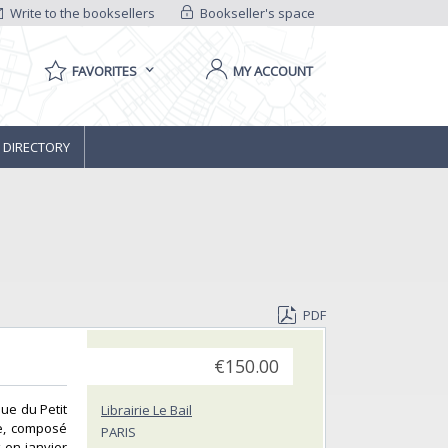
Write to the booksellers
Bookseller's space
FAVORITES
MY ACCOUNT
 DIRECTORY
PDF
€150.00
sue du Petit
Librairie Le Bail
le, composé
PARIS
 en janvier