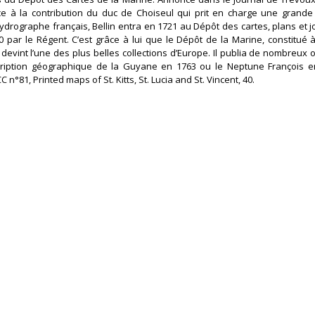
râce à la contribution du duc de Choiseul qui prit en charge une grande
drographe français, Bellin entra en 1721 au Dépôt des cartes, plans et 
 par le Régent. C’est grâce à lui que le Dépôt de la Marine, constitué à
 devint l’une des plus belles collections d’Europe. Il publia de nombreux 
cription géographique de la Guyane en 1763 ou le Neptune François e
n°81, Printed maps of St. Kitts, St. Lucia and St. Vincent, 40.‎