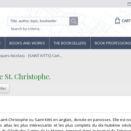
CART
Search by criteria
E
BOOKS AND WORKS
THE BOOKSELLERS
BOOK PROFESSIONS
ques-Nicolas). - [SAINT KITTS] Cart...
e St. Christophe.‎
ller
e Saint-Christophe ou Saint Kitts en anglais, divisée en paroisses. Elle est is
es atlas les plus intéressants et les plus complets du dix-huitième sièc
 du Dépôt des Cartes de la Marine. Annoncé dans le Journal de Trévoux