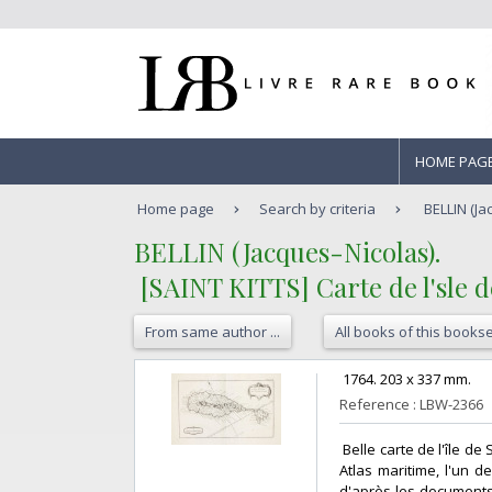
HOME PAG
Home page
Search by criteria
BELLIN (Jac
‎BELLIN (Jacques-Nicolas).‎
‎ [SAINT KITTS] Carte de l'sle d
From same author ...
All books of this bookse
‎ 1764. 203 x 337 mm. ‎
Reference : LBW-2366
‎ Belle carte de l'île d
Atlas maritime, l'un d
d'après les documents