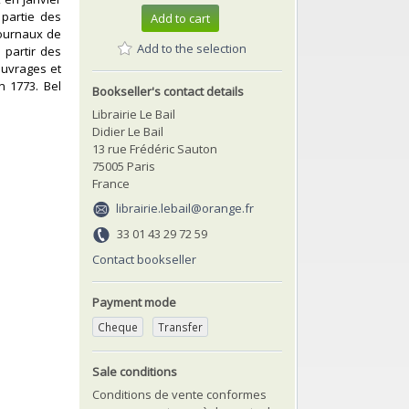
 partie des
Add to cart
journaux de
Add to the selection
 partir des
ouvrages et
n 1773. Bel
Bookseller's contact details
Librairie Le Bail
Didier Le Bail
13 rue Frédéric Sauton
75005 Paris
France
librairie.lebail@orange.fr
33 01 43 29 72 59
Contact bookseller
Payment mode
Cheque
Transfer
Sale conditions
Conditions de vente conformes