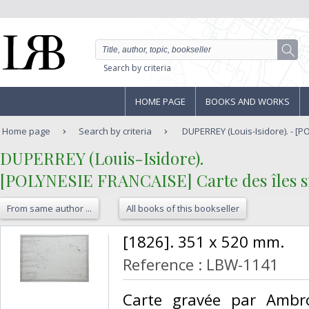
Search by criteria
HOME PAGE
BOOKS AND WORKS
Home page
Search by criteria
DUPERREY (Louis-Isidore). - [P
‎DUPERREY (Louis-Isidore).‎
‎[POLYNESIE FRANCAISE] Carte des îles situé
From same author ...
All books of this bookseller
‎[1826]. 351 x 520 mm.‎
Reference : LBW-1141
‎Carte gravée par Ambro