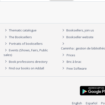
Thematic catalogue
Booksellers, join us
The Booksellers
Bookseller website
Portraits of booksellers
Caminha : gestion de biblioth
Events (Shows, Fairs, Public
sales)
Prices
Book professions directory
Bric à brac
Find our books on Addall
Free Software
English
Español
Po