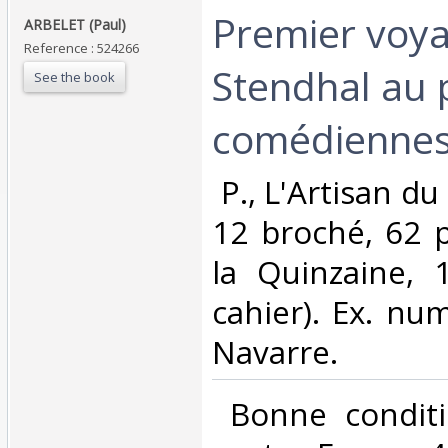
‎Premier voy
‎ARBELET (Paul)‎
Reference : 524266
Stendhal au 
See the book
comédiennes.
‎ P., L'Artisan du
12 broché, 62 p
la Quinzaine, 
cahier). Ex. nu
Navarre. ‎
‎ Bonne conditi