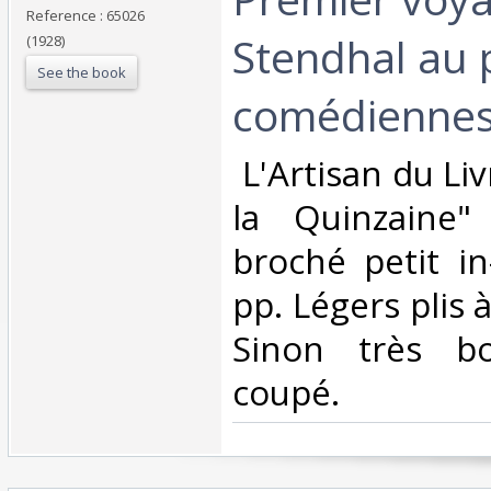
Reference : 65026
Stendhal au 
(1928)
See the book
comédiennes.
‎ L'Artisan du Li
la Quinzaine"
broché petit in
pp. Légers plis 
Sinon très b
coupé.‎