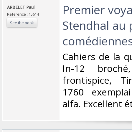
‎Premier voy
‎ARBELET Paul‎
Reference : 15614
Stendhal au 
See the book
comédiennes.
‎Cahiers de la q
In-12 broché
frontispice, T
1760 exemplai
alfa. Excellent ét