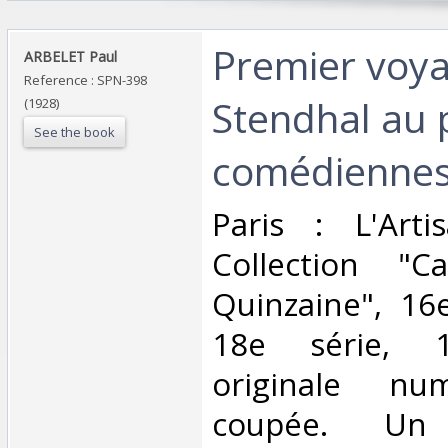
‎Premier voy
‎ARBELET Paul‎
Reference : SPN-398
Stendhal au 
(1928)
See the book
comédiennes.
‎Paris : L'Art
Collection "C
Quinzaine", 16
18e série, 1
originale nu
coupée. U