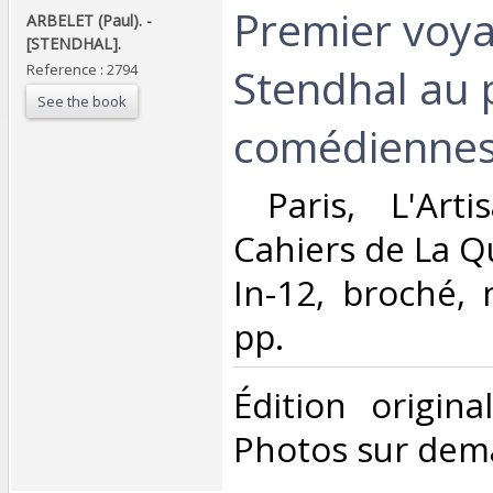
‎Premier voy
‎ARBELET (Paul). -
[STENDHAL]. ‎
Stendhal au 
Reference : 2794
See the book
comédiennes.
‎ Paris, L'Art
Cahiers de La Q
In-12, broché,
pp. ‎
‎Édition origin
Photos sur dem