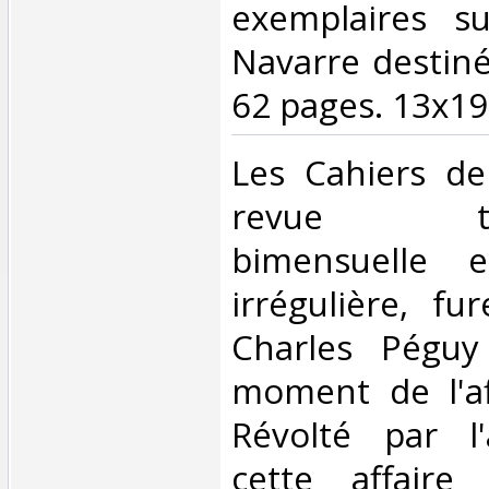
exemplaires su
Navarre destin
62 pages. 13x19.
‎Les Cahiers de
revue thé
bimensuelle 
irrégulière, fu
Charles Pégu
moment de l'af
Révolté par l'
cette affaire