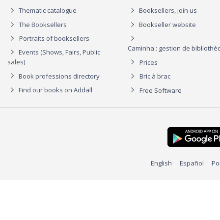
Thematic catalogue
Booksellers, join us
The Booksellers
Bookseller website
Portraits of booksellers
Caminha : gestion de biblioth
Events (Shows, Fairs, Public
sales)
Prices
Book professions directory
Bric à brac
Find our books on Addall
Free Software
English
Español
Po