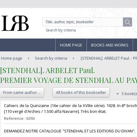
Search by criteria
HOME PAGE
BOOKS AND WORKS
Home page
Search by criteria
[STENDHAL]. ARBELET Paul. - P
‎[STENDHAL]. ARBELET Paul.‎
‎PREMIER VOYAGE DE STENDHAL AU PA
From same author ...
All books of this bookseller
5 book(s
‎Cahiers de la Quinzaine (16e cahier de la XVIIIe série). 1928. In-8° broc
[110 vergé d'Arches / 1.500 alfa Navarre]. Très bon état.‎
Reference : 6393
‎DEMANDEZ NOTRE CATALOGUE "STENDHAL ET LES EDITIONS DU DIVAN".‎