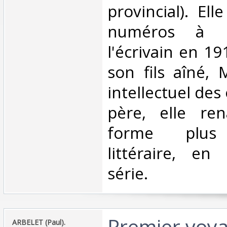
provincial). El
numéros à 
l'écrivain en 19
son fils aîné, 
intellectuel de
père, elle re
forme plus 
littéraire, en
série.‎
‎Premier voy
‎ARBELET (Paul).‎