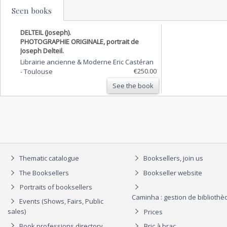
Seen books
DELTEIL (Joseph).
PHOTOGRAPHIE ORIGINALE, portrait de
Joseph Delteil.
Librairie ancienne & Moderne Eric Castéran
€250.00
-
Toulouse
See the book
Thematic catalogue
Booksellers, join us
The Booksellers
Bookseller website
Portraits of booksellers
Caminha : gestion de biblioth
Events (Shows, Fairs, Public
sales)
Prices
Book professions directory
Bric à brac