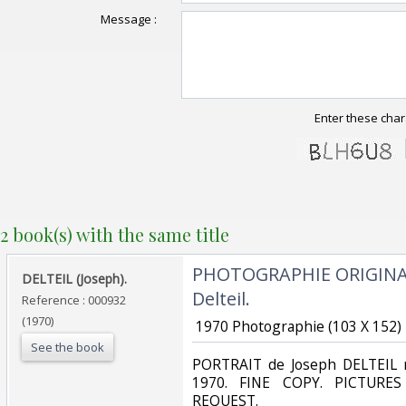
Message :
Enter these char
2 book(s) with the same title
‎PHOTOGRAPHIE ORIGINALE
‎DELTEIL (Joseph). ‎
Delteil. ‎
Reference : 000932
(1970)
‎ 1970 Photographie (103 X 152) n
See the book
‎PORTRAIT de Joseph DELTEIL 
1970. FINE COPY. PICTUR
REQUEST. ‎