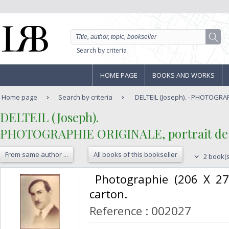
Search by criteria
HOME PAGE
BOOKS AND WORKS
Home page
Search by criteria
DELTEIL (Joseph). - PHOTOGRAP
‎DELTEIL (Joseph). ‎
‎PHOTOGRAPHIE ORIGINALE, portrait de Jo
From same author ...
All books of this bookseller
2 book(s
‎ Photographie (206 X 27
carton.‎
Reference : 002027