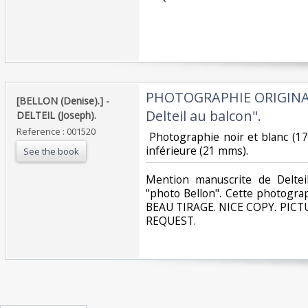
‎PHOTOGRAPHIE ORIGINALE
‎[BELLON (Denise).] - ‎
Delteil au balcon". ‎
‎DELTEIL (Joseph). ‎
Reference : 001520
‎ Photographie noir et blanc (
inférieure (21 mms).‎
See the book
‎Mention manuscrite de Deltei
"photo Bellon". Cette photograp
BEAU TIRAGE. NICE COPY. PIC
REQUEST. ‎