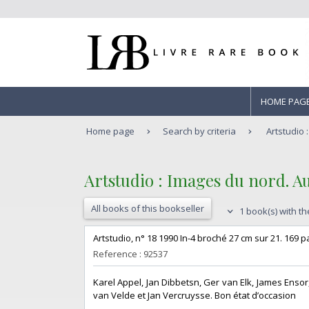
HOME PAG
Home page
Search by criteria
Artstudio
‎Artstudio : Images du nord. A
All books of this bookseller
1 book(s) with th
‎Artstudio, n° 18 1990 In-4 broché 27 cm sur 21. 169 p
Reference : 92537
‎Karel Appel, Jan Dibbetsn, Ger van Elk, James Ens
van Velde et Jan Vercruysse. Bon état d’occasion ‎