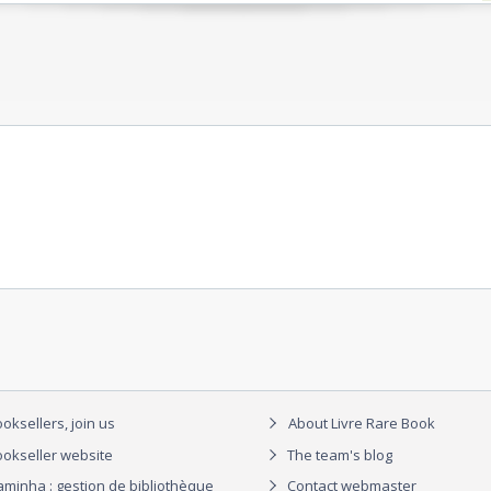
oksellers, join us
About Livre Rare Book
okseller website
The team's blog
aminha : gestion de bibliothèque
Contact webmaster