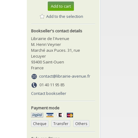
Add to cart
Add to the selection
Bookseller's contact details
Librairie de l'Avenue
M. Henri Veyrier
Marché aux Puces. 31, rue
Lecuyer
93400 Saint-Ouen
France
contact@librairie-avenue.fr
01 40 11 95 85
Contact bookseller
Payment mode
Cheque
Transfer
Others