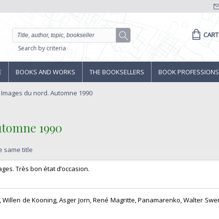
CART
Search by criteria
E
BOOKS AND WORKS
THE BOOKSELLERS
BOOK PROFESSIONS
 : Images du nord. Automne 1990
utomne 1990‎
e same title
ages. Très bon état d’occasion.‎
or, Willen de Kooning, Asger Jorn, René Magritte, Panamarenko, Walter Sw