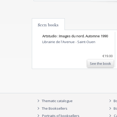
Seen books
Artstudio : Images du nord. Automne 1990
Librairie de l'Avenue
-
Saint-Ouen
€19.00
See the book
Thematic catalogue
Bo
The Booksellers
Bo
Portraits of booksellers
C