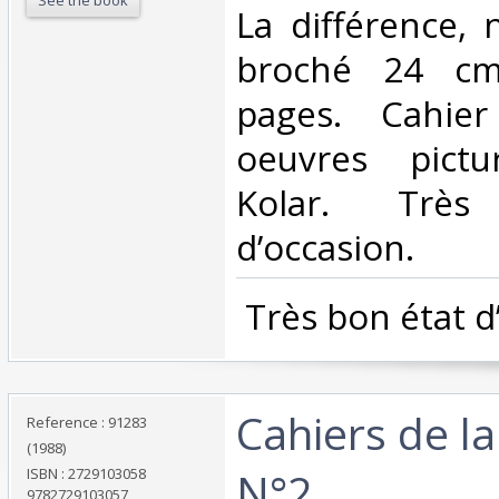
‎La différence,
broché 24 cm
pages. Cahier
oeuvres pictu
Kolar. Trè
d’occasion.‎
‎ Très bon état d
‎Cahiers de la
Reference : 91283
(1988)
N°2‎
ISBN : 2729103058
9782729103057