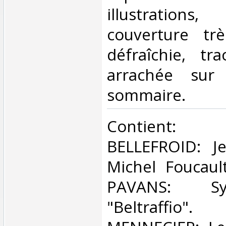
illustratio
couverture tr
défraîchie, tra
arrachée sur
sommaire.‎
‎Contient
BELLEFROID: Je
Michel Foucaul
PAVANS: S
"Beltraffio