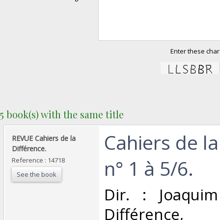
Enter these char
5 book(s) with the same title
‎Cahiers de l
‎REVUE Cahiers de la
Différence.‎
n° 1 à 5/6.‎
Reference : 14718
See the book
‎Dir. : Joaquim
Différence, ja