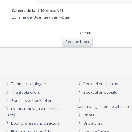
Cahiers de la différence. N°4
Librairie de l'Avenue
-
Saint-Ouen
€17.00
See the book
Thematic catalogue
Booksellers, join us
The Booksellers
Bookseller website
Portraits of booksellers
Caminha : gestion de biblioth
Events (Shows, Fairs, Public
sales)
Prices
Book professions directory
Bric à brac
Find our books on Addall
Free Software