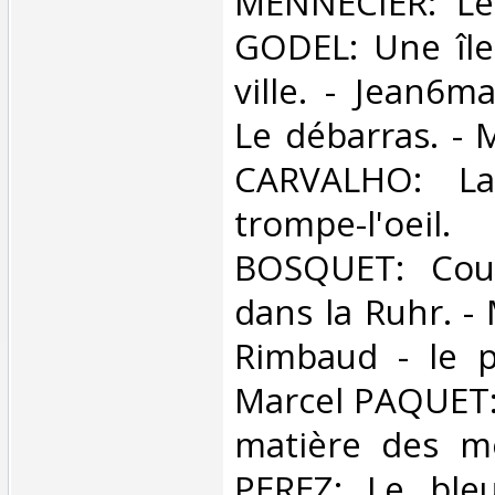
MENNECIER: Le
GODEL: Une île
ville. - Jean6m
Le débarras. - 
CARVALHO: La
trompe-l'oe
BOSQUET: Cour
dans la Ruhr. -
Rimbaud - le p
Marcel PAQUET:
matière des mo
PEREZ: Le ble