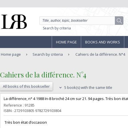
Search by criteria
HOME PAGE
BOOKS AND WORKS
Home page
Search by criteria
Cahiers de la différence. N°4
‎Cahiers de la différence. N°4‎
All books of this bookseller
5 book(s) with the same title
‎La différence, n° 4 1988 In-8 broché 24 cm sur 21. 94 pages. Très bon état
Reference : 91285
ISBN : 2729103805 9782729103804
‎ Très bon état d’occasion ‎