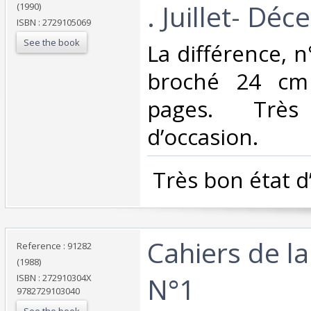
. Juillet- Dé
(1990)
ISBN : 2729105069
See the book
‎La différence, 
broché 24 cm
pages. Trè
d’occasion.‎
‎ Très bon état d
‎Cahiers de l
Reference : 91282
(1988)
N°1‎
ISBN : 272910304X
9782729103040
See the book