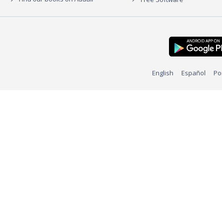
English
Español
Po