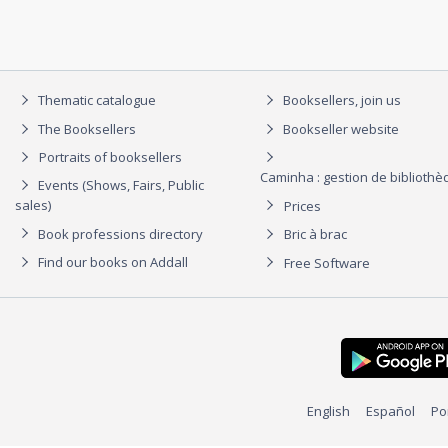
Thematic catalogue
Booksellers, join us
The Booksellers
Bookseller website
Portraits of booksellers
Caminha : gestion de biblioth
Events (Shows, Fairs, Public
sales)
Prices
Book professions directory
Bric à brac
Find our books on Addall
Free Software
English
Español
Po