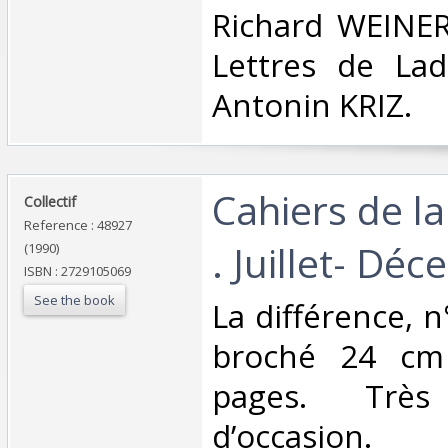
Richard WEINER:
Lettres de Lad
Antonin KRIZ.‎
‎Cahiers de la
‎Collectif‎
Reference : 48927
. Juillet- Dé
(1990)
ISBN : 2729105069
See the book
‎La différence, 
broché 24 cm
pages. Trè
d’occasion.‎