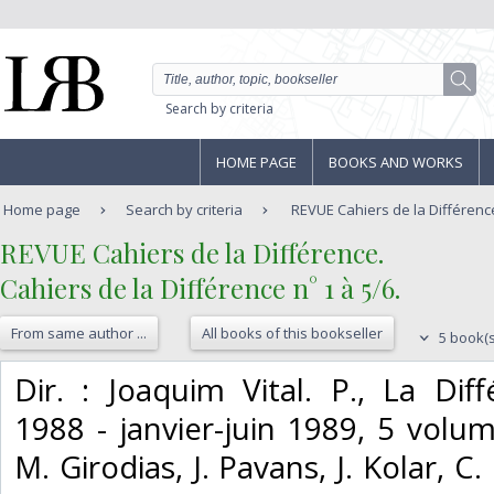
Search by criteria
HOME PAGE
BOOKS AND WORKS
Home page
Search by criteria
REVUE Cahiers de la Différence.
‎REVUE Cahiers de la Différence.‎
‎Cahiers de la Différence n° 1 à 5/6.‎
From same author ...
All books of this bookseller
5 book(s
‎Dir. : Joaquim Vital. P., La Diff
1988 - janvier-juin 1989, 5 volum
M. Girodias, J. Pavans, J. Kolar, C.