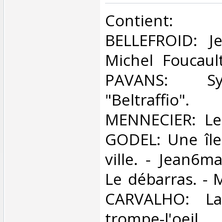
‎Contient
BELLEFROID: Je
Michel Foucaul
PAVANS: S
"Beltraffio
MENNECIER: Le
GODEL: Une île
ville. - Jean6m
Le débarras. - 
CARVALHO: La
trompe-l'oe