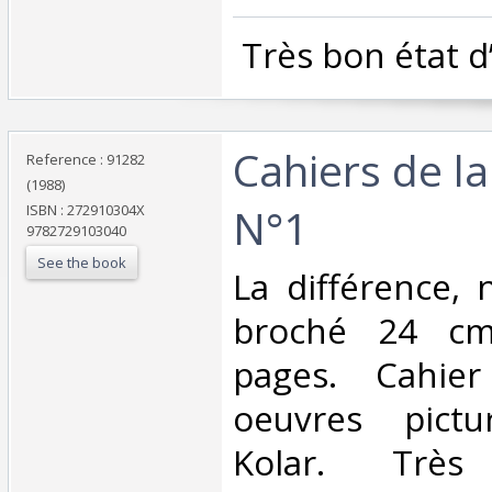
‎ Très bon état d
‎Cahiers de l
Reference : 91282
(1988)
N°1‎
ISBN : 272910304X
9782729103040
See the book
‎La différence,
broché 24 cm
pages. Cahier
oeuvres pictu
Kolar. Trè