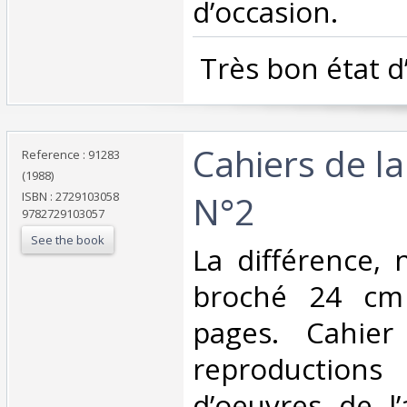
d’occasion.‎
‎ Très bon état d
‎Cahiers de la
Reference : 91283
(1988)
N°2‎
ISBN : 2729103058
9782729103057
See the book
‎La différence,
broché 24 cm
pages. Cahier
reproduction
d’oeuvres de l’