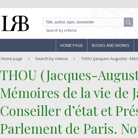
Search by criteria
HOME PAGE
BOOKS AND WORKS
Home page
Search by criteria
THOU (Jacques-Auguste) - Mémoi
‎THOU (Jacques-Auguste
‎Mémoires de la vie de
Conseiller d’état et Pr
Parlement de Paris. No