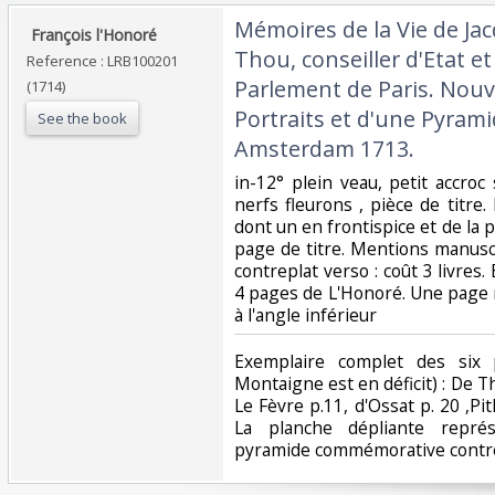
‎Mémoires de la Vie de J
‎ François l'Honoré‎
Thou, conseiller d'Etat e
Reference : LRB100201
Parlement de Paris. Nouve
(1714)
Portraits et d'une Pyrami
See the book
Amsterdam 1713.‎
‎in-12° plein veau, petit accroc
nerfs fleurons , pièce de titre
dont un en frontispice et de la 
page de titre. Mentions manuscr
contreplat verso : coût 3 livres
4 pages de L'Honoré. Une page
à l'angle inférieur ‎
‎Exemplaire complet des six 
Montaigne est en déficit) : De Th
Le Fèvre p.11, d'Ossat p. 20 ,P
La planche dépliante repré
pyramide commémorative contre 