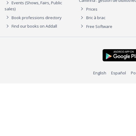
Caminha : gestion de biblioth
Events (Shows, Fairs, Public
sales)
Prices
Book professions directory
Bric à brac
Find our books on Addall
Free Software
English
Español
Po