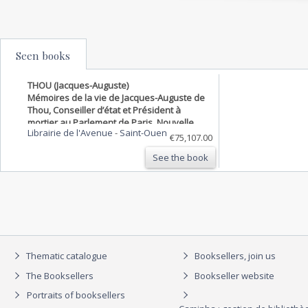
Seen books
THOU (Jacques-Auguste)
Mémoires de la vie de Jacques-Auguste de
Thou, Conseiller d’état et Président à
mortier au Parlement de Paris. Nouvelle
Librairie de l'Avenue
-
Saint-Ouen
édition enrichie de portraits
€75,107.00
See the book
Thematic catalogue
Booksellers, join us
The Booksellers
Bookseller website
Portraits of booksellers