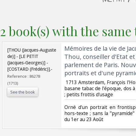
2 book(s) with the same t
‎Mémoires de la vie de J
‎[THOU (Jacques-Auguste
Thou, conseiller d'Etat e
de)] - [LE PETIT
(Jacques-Georges)] -
parlement de Paris. Nouve
[COSTARD (Frédéric)].-‎
portraits et d'une pyramid
Reference : 86278
‎ 1713 Amsterdam, François l'Ho
(1713)
basane tabac de l'époque, dos à
See the book
; petits frottis d'usage ‎
‎Orné d'un portrait en frontis
hors-texte ; sans la "pyramide" 
du 1er au 23 Août‎