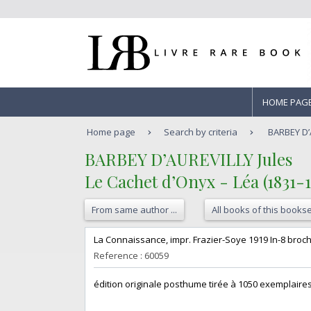
HOME PAG
Home page
Search by criteria
BARBEY D’A
‎BARBEY D’AUREVILLY Jules‎
‎Le Cachet d’Onyx - Léa (1831-18
From same author ...
All books of this bookse
‎La Connaissance, impr. Frazier-Soye 1919 In-8 broch
Reference : 60059
‎édition originale posthume tirée à 1050 exemplaires 