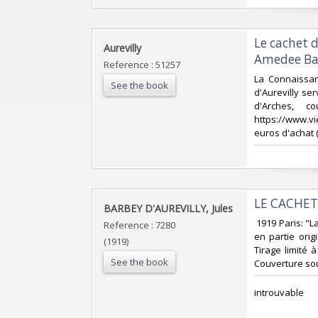
‎Le cachet 
‎Aurevilly‎
Amedee Ba
Reference : 51257
‎La Connaissa
See the book
d'Aurevilly ser
d'Arches, c
https://www.vie
euros d'achat (M
‎LE CACHET 
‎BARBEY D'AUREVILLY, Jules‎
‎ 1919 Paris: "
Reference : 7280
en partie ori
(1919)
Tirage limité 
See the book
Couverture sou
‎introuvable ‎