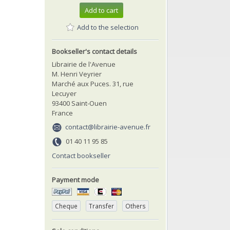
Add to cart
Add to the selection
Bookseller's contact details
Librairie de l'Avenue
M. Henri Veyrier
Marché aux Puces. 31, rue
Lecuyer
93400 Saint-Ouen
France
contact@librairie-avenue.fr
01 40 11 95 85
Contact bookseller
Payment mode
Cheque
Transfer
Others