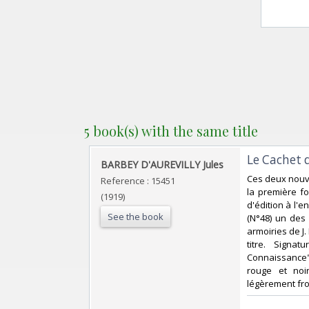
5 book(s) with the same title
‎Le Cachet 
‎BARBEY D'AUREVILLY Jules‎
‎Ces deux nouve
Reference : 15451
la première f
(1919)
d'édition à l'e
See the book
(N°48) un des
armoiries de J.
titre. Signat
Connaissance"
rouge et noir
légèrement froi