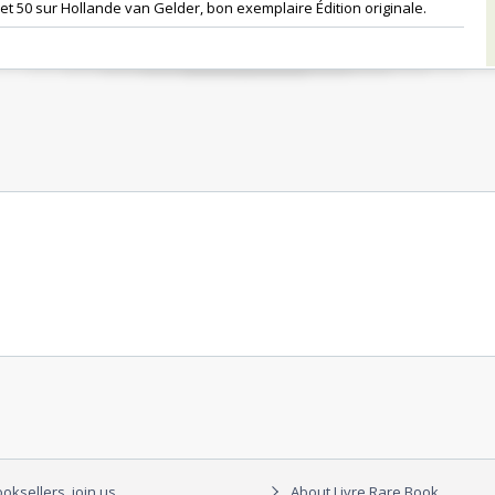
et 50 sur Hollande van Gelder, bon exemplaire Édition originale.‎
oksellers, join us
About Livre Rare Book