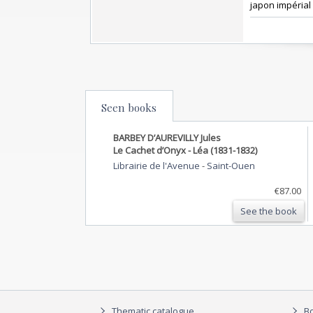
japon impérial 
Seen books
BARBEY D’AUREVILLY Jules
Le Cachet d’Onyx - Léa (1831-1832)
Librairie de l'Avenue
-
Saint-Ouen
€87.00
See the book
Thematic catalogue
Bo