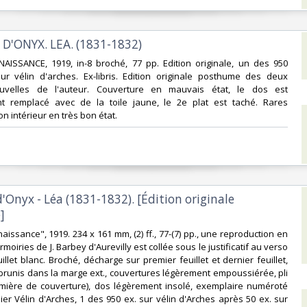
 D'ONYX. LEA. (1831-1832)‎
NAISSANCE, 1919, in-8 broché, 77 pp. Edition originale, un des 950
ur vélin d'arches. Ex-libris. Edition originale posthume des deux
uvelles de l'auteur. Couverture en mauvais état, le dos est
t remplacé avec de la toile jaune, le 2e plat est taché. Rares
n intérieur en très bon état.‎
d'Onyx - Léa (1831-1832). [Édition originale
‎
naissance", 1919. 234 x 161 mm, (2) ff., 77-(7) pp., une reproduction en
moiries de J. Barbey d'Aurevilly est collée sous le justificatif au verso
llet blanc. Broché, décharge sur premier feuillet et dernier feuillet,
 brunis dans la marge ext., couvertures légèrement empoussiérée, pli
emière de couverture), dos légèrement insolé, exemplaire numéroté
ier Vélin d'Arches, 1 des 950 ex. sur vélin d'Arches après 50 ex. sur