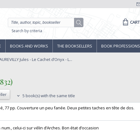
CART
Search by criteria
E
BOOKS AND WORKS
THE BOOKSELLERS
BOOK PROFESSIONS
UREVILLY Jules - Le Cachet d’Onyx - L...
32)‎
ller
5 book(s) with the same title
é, 77 pp. Couverture un peu fanée. Deux petites taches en tête de dos. ‎
num., celui-ci sur vélin d’Arches. Bon état d’occasion ‎