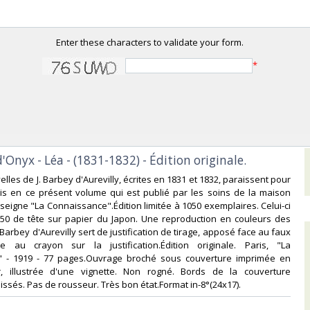
Enter these characters to validate your form.
*
d'Onyx - Léa - (1831-1832) - Édition originale.‎
lles de J. Barbey d'Aurevilly, écrites en 1831 et 1832, paraissent pour
ois en ce présent volume qui est publié par les soins de la maison
nseigne "La Connaissance".Édition limitée à 1050 exemplaires. Celui-ci
 50 de tête sur papier du Japon. Une reproduction en couleurs des
 Barbey d'Aurevilly sert de justification de tirage, apposé face au faux
ure au crayon sur la justification.Édition originale. Paris, "La
 - 1919 - 77 pages.Ouvrage broché sous couverture imprimée en
, illustrée d'une vignette. Non rogné. Bords de la couverture
ssés. Pas de rousseur. Très bon état.Format in-8°(24x17).‎