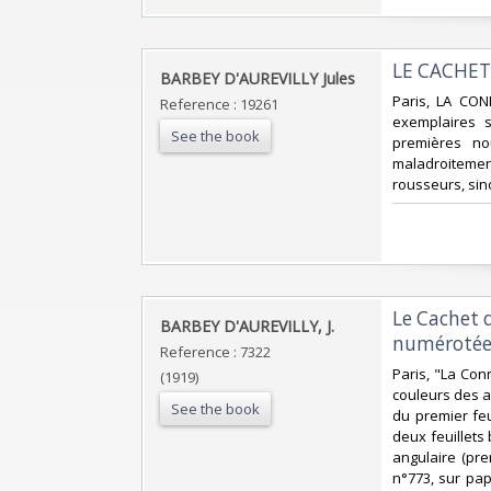
‎LE CACHET
‎BARBEY D'AUREVILLY Jules‎
‎Paris, LA CON
Reference : 19261
exemplaires s
See the book
premières no
maladroitemen
rousseurs, sino
‎Le Cachet 
‎BARBEY D'AUREVILLY, J.‎
numérotée]
Reference : 7322
‎Paris, "La Con
(1919)
couleurs des ar
See the book
du premier feui
deux feuillets
angulaire (pr
n°773, sur pap