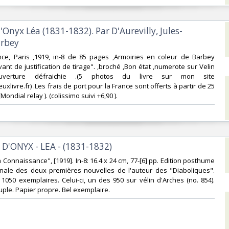
d'Onyx Léa (1831-1832). Par D'Aurevilly, Jules-
rbey‎
nce, Paris ,1919, in-8 de 85 pages ,Armoiries en coleur de Barbey
vant de justification de tirage". ,broché ,Bon état ,numerote sur Velin
ouverture défraichie .(5 photos du livre sur mon site
uxlivre.fr) .Les frais de port pour la France sont offerts à partir de 25
ondial relay ). (colissimo suivi +6,90 ).‎
D'ONYX - LEA - (1831-1832)‎
La Connaissance", [1919]. In-8: 16.4 x 24 cm, 77-[6] pp. Edition posthume
ginale des deux premières nouvelles de l'auteur des "Diaboliques".
à 1050 exemplaires. Celui-ci, un des 950 sur vélin d'Arches (no. 854).
ple. Papier propre. Bel exemplaire. ‎