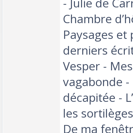
- Julie de Car
Chambre d’hô
Paysages et p
derniers écrit
Vesper - Mes 
vagabonde -
décapitée - L
les sortilèges
De ma fenêtre