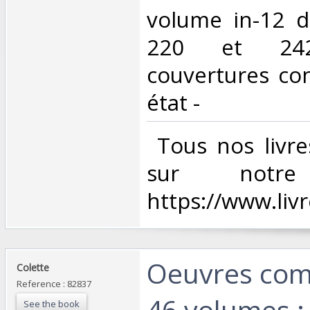
volume in-12 d
220 et 24
couvertures co
état - ‎
‎ Tous nos livre
sur notr
https://www.liv
‎Oeuvres com
‎Colette‎
Reference : 82837
46 volumes : 
See the book