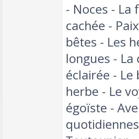
- Noces - La
cachée - Paix
bêtes - Les 
longues - La
éclairée - Le 
herbe - Le v
égoïste - Av
quotidiennes