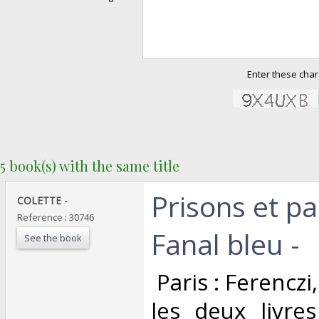
Enter these char
5 book(s) with the same title
‎Prisons et pa
‎COLETTE -‎
Reference : 30746
Fanal bleu - ‎
See the book
‎ Paris : Ferencz
les deux livre