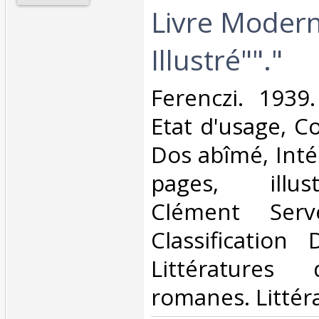
Livre Moder
Illustré""."‎
‎Ferenczi. 1939
Etat d'usage, Co
Dos abîmé, Intér
pages, illus
Clément Serv
Classification
Littératures
romanes. Littéra