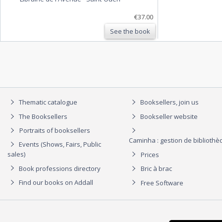
€37.00
See the book
Thematic catalogue
Booksellers, join us
The Booksellers
Bookseller website
Portraits of booksellers
Caminha : gestion de biblioth
Events (Shows, Fairs, Public
sales)
Prices
Book professions directory
Bric à brac
Find our books on Addall
Free Software