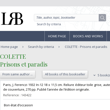
Search by criteria
HOME PAGE
BOOKS AND WORKS
Home page
Search by criteria
COLETTE - Prisons et paradis
‎COLETTE‎
‎Prisons et paradis‎
From same author ...
All books of this bookseller
5 book(s
‎Paris, J. Ferenczi 1932 In-12 18 x 11,5 cm. Reliure éditeur toile grise, au
de couverture, 270 pp. Publié l’année de l’édition originale.‎
Reference : 143422
‎ Bon état d’occasion ‎