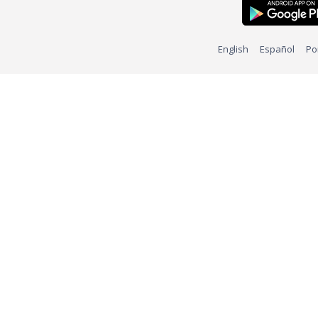
English
Español
Po