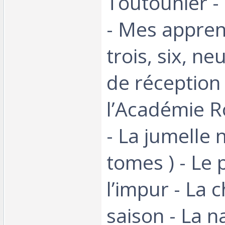
Toutounier -
- Mes appren
trois, six, ne
de réception
l’Académie R
- La jumelle n
tomes ) - Le 
l’impur - La c
saison - La 