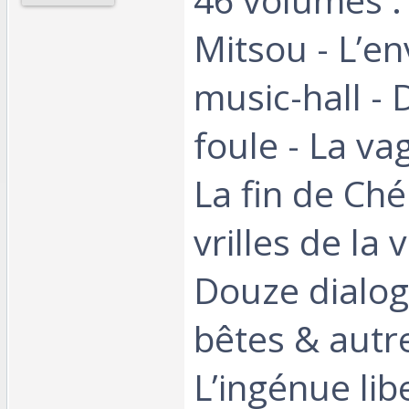
Mitsou - L’e
music-hall - 
foule - La v
La fin de Chér
vrilles de la 
Douze dialo
bêtes & autre
L’ingénue lib