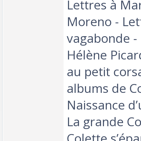
Lettres à Ma
Moreno - Let
vagabonde - 
Hélène Picard
au petit cors
albums de Co
Naissance d’u
La grande Col
Colette s’épan