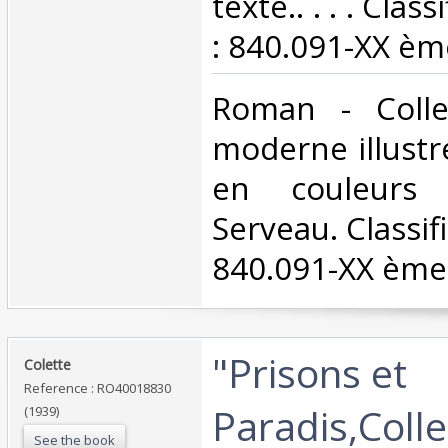
texte.. . . . Cla
: 840.091-XX ème
‎Roman - Colle
moderne illustré
en couleurs
Serveau. Classif
840.091-XX ème 
‎"Prisons et
‎Colette‎
Reference : RO40018830
Paradis,Colle
(1939)
See the book