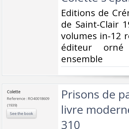
‎Editions de Cré
de Saint-Clair 
volumes in-12 r
éditeur orné
ensemble‎
‎Prisons de pa
‎Colette‎
Reference : RO40018609
livre moderne
(1939)
See the book
310‎