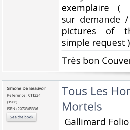
exemplaire ( 
sur demande /
pictures of 
simple request ) 
‎Très bon Couver
‎Tous Les H
‎Simone De Beauvoir‎
Reference : 011224
Mortels‎
(1986)
ISBN : 2070365336
See the book
‎ Gallimard Foli