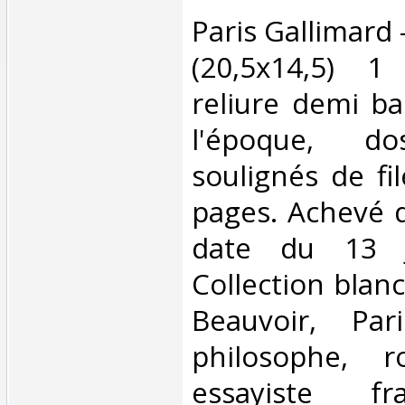
‎Paris Gallimard
(20,5x14,5) 1
reliure demi b
l'époque, d
soulignés de fi
pages. Achevé d
date du 13 J
Collection blan
Beauvoir, Par
philosophe, r
essayiste fr