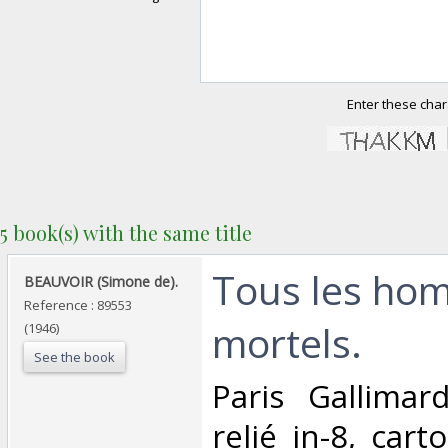
Enter these char
5 book(s) with the same title
‎Tous les ho
‎BEAUVOIR (Simone de).‎
Reference : 89553
mortels.‎
(1946)
See the book
‎Paris Gallima
relié in-8, car