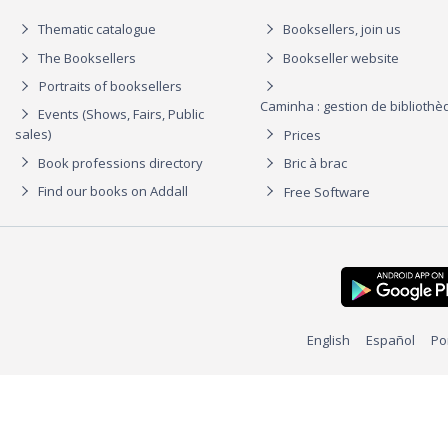
Thematic catalogue
Booksellers, join us
The Booksellers
Bookseller website
Portraits of booksellers
Caminha : gestion de biblioth
Events (Shows, Fairs, Public
sales)
Prices
Book professions directory
Bric à brac
Find our books on Addall
Free Software
English
Español
Po