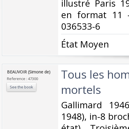
illustré Paris 
en format 11 
036533-6‎
‎État Moyen ‎
‎Tous les ho
‎BEAUVOIR (Simone de)‎
Reference : 47300
mortels‎
See the book
‎Gallimard 194
1948), in-8 broc
état) Troisi