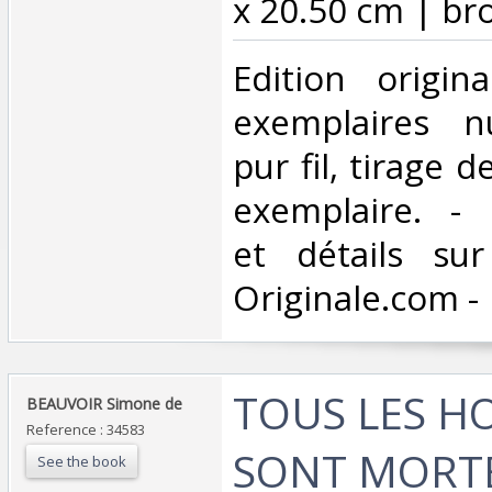
x 20.50 cm | bro
‎Edition origi
exemplaires n
pur fil, tirage d
exemplaire. - 
et détails sur
Originale.com -‎
‎TOUS LES 
‎BEAUVOIR Simone de ‎
Reference : 34583
SONT MORTE
See the book