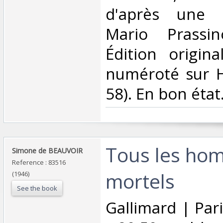
d'après une 
Mario Prassi
Édition origina
numéroté sur H
58). En bon état.
‎Tous les ho
‎Simone de BEAUVOIR‎
Reference : 83516
mortels‎
(1946)
See the book
‎Gallimard | Par