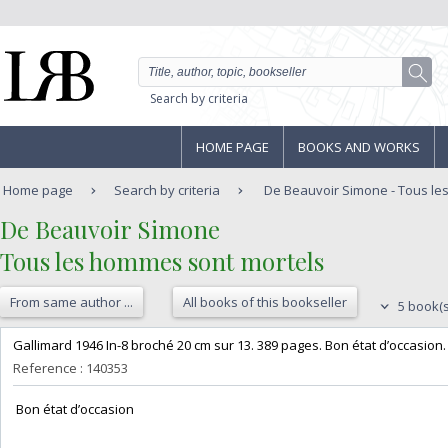
Search by criteria
HOME PAGE
BOOKS AND WORKS
Home page
Search by criteria
De Beauvoir Simone - Tous le
‎De Beauvoir Simone‎
‎Tous les hommes sont mortels‎
From same author ...
All books of this bookseller
5 book(s
‎Gallimard 1946 In-8 broché 20 cm sur 13. 389 pages. Bon état d’occasion.‎
Reference : 140353
‎ Bon état d’occasion ‎