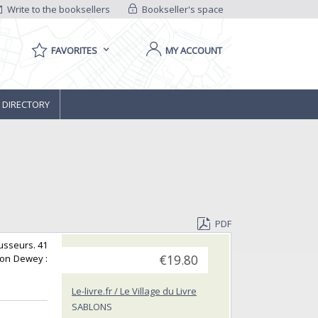
Write to the booksellers
Bookseller's space
FAVORITES
MY ACCOUNT
 DIRECTORY
PDF
ousseurs. 41
tion Dewey :
€19.80
Le-livre.fr / Le Village du Livre
SABLONS