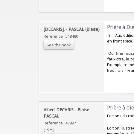
‎Prière à D
‎[DECARIS]. - PASCAL (Blaise)‎
‎ S.l., Aux édi
Reference : 518480
en frontispice.
See the book
‎ Qq. fine rous
faux-titre, le 
Exemplaire méd
très frais. - Fra
‎Prière à d
‎Albert DECARIS - Blaise
PASCAL‎
‎Editions du rai
Reference : 47897
‎Edition illust
(1929)
imprimée à 12