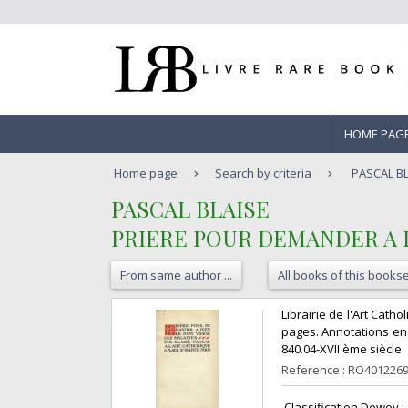
HOME PAG
Home page
Search by criteria
PASCAL BL
‎PASCAL BLAISE‎
‎PRIERE POUR DEMANDER A 
From same author ...
All books of this bookse
‎Librairie de l'Art Cat
pages. Annotations en p
840.04-XVII ème siècle‎
Reference : RO401226
‎ Classification Dewey :