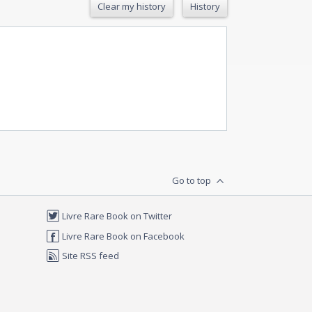
Clear my history
History
Go to top
Livre Rare Book on Twitter
Livre Rare Book on Facebook
Site RSS feed