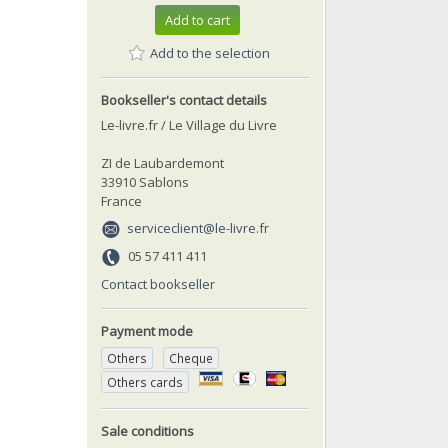
Add to cart
Add to the selection
Bookseller's contact details
Le-livre.fr / Le Village du Livre
ZI de Laubardemont
33910 Sablons
France
serviceclient@le-livre.fr
05 57 411 411
Contact bookseller
Payment mode
Others
Cheque
Others cards
Sale conditions