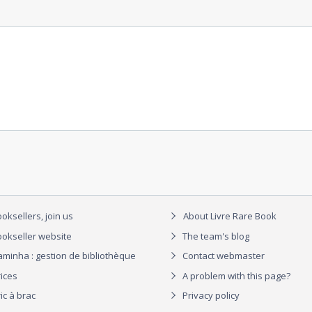
oksellers, join us
About Livre Rare Book
okseller website
The team's blog
aminha : gestion de bibliothèque
Contact webmaster
rices
A problem with this page?
ic à brac
Privacy policy