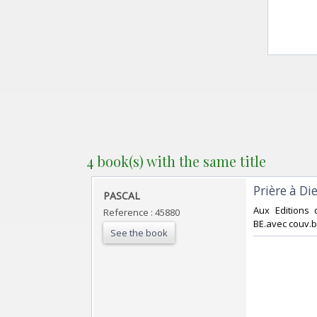
4 book(s) with the same title
‎Prière à 
‎PASCAL‎
‎Aux Editions 
Reference : 45880
BE.avec couv.br
See the book