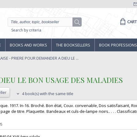
CART
Search by criteria
E
BOOKS AND WORKS
THE BOOKSELLERS
BOOK PROFESSIONS
AISE - PRIERE POUR DEMANDER A DIEU LE ...
DIEU LE BON USAGE DES MALADIES‎
ller
4 book(s) with the same title
holique. 1917. In-16. Broché. Bon état, Couv. convenable, Dos satisfaisant, R
age de titre. Plaquette. Bandeaux et culs-de-lampe noirs.. . . . Classifica
95
 840.04-XVII ème siècle‎