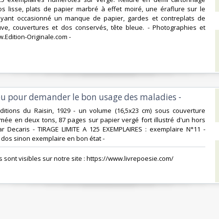
os lisse, plats de papier marbré à effet moiré, une éraflure sur le
ayant occasionné un manque de papier, gardes et contreplats de
uve, couvertures et dos conservés, tête bleue. - Photographies et
.Edition-Originale.com -‎
ieu pour demander le bon usage des maladies - ‎
 Editions du Raisin, 1929 - un volume (16,5x23 cm) sous couverture
mée en deux tons, 87 pages sur papier vergé fort illustré d'un hors
ar Decaris - TIRAGE LIMITE A 125 EXEMPLAIRES : exemplaire N°11 -
dos sinon exemplaire en bon état - ‎
es sont visibles sur notre site : https://www.livrepoesie.com/‎