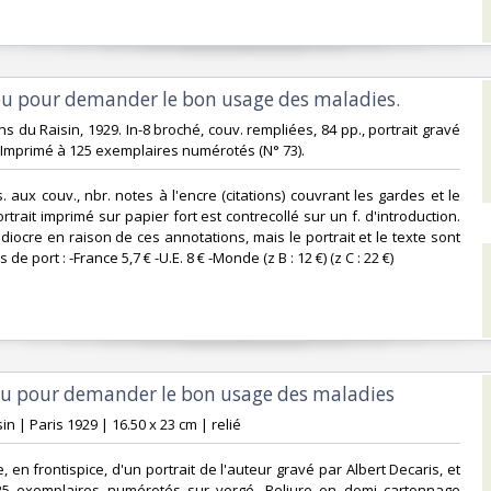
ieu pour demander le bon usage des maladies.‎
tions du Raisin, 1929. In-8 broché, couv. rempliées, 84 pp., portrait gravé
 Imprimé à 125 exemplaires numérotés (N° 73). ‎
s. aux couv., nbr. notes à l'encre (citations) couvrant les gardes et le
portrait imprimé sur papier fort est contrecollé sur un f. d'introduction.
iocre en raison de ces annotations, mais le portrait et le texte sont
is de port : -France 5,7 € -U.E. 8 € -Monde (z B : 12 €) (z C : 22 €) ‎
ieu pour demander le bon usage des maladies‎
sin | Paris 1929 | 16.50 x 23 cm | relié‎
rée, en frontispice, d'un portrait de l'auteur gravé par Albert Decaris, et
5 exemplaires numérotés sur vergé. Reliure en demi cartonnage