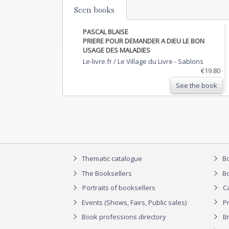
Seen books
PASCAL BLAISE
PRIERE POUR DEMANDER A DIEU LE BON
USAGE DES MALADIES
Le-livre.fr / Le Village du Livre
-
Sablons
€19.80
See the book
Thematic catalogue
Bo
The Booksellers
Bo
Portraits of booksellers
C
Events (Shows, Fairs, Public sales)
P
Book professions directory
Br