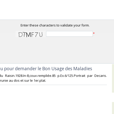
Enter these characters to validate your form.
*
Dieu pour demander le Bon Usage des Maladies‎
du Raisin.1928.In-8,couv.rempliée.85 p.Ex.6/125.Portrait par Decaris.
unie au dos et sur le 1er.plat.‎