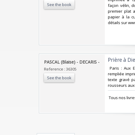
See the book
façon vélin, d
premier plat 
papier à la c
détails sur www
‎Prière à D
‎PASCAL (Blaise) - DECARIS - ‎
‎ Paris : Aux
Reference : 36305
rempliée impri
See the book
texte gravé p
rousseurs aux 
‎ Tous nos livr